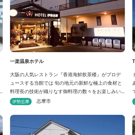
一楽温泉ホテル
大阪の人気レストラン『香港海鮮飲茶楼』がプロデ
ュースする当館では 旬の地元の新鮮な極上の食材と
料理長の技術が織りなす御料理の数々をお楽しみい
ただけます。またお部屋からはパールブリッジや真
志摩市
伊勢志摩
珠筏など、美しい景色が一望できます。「美肌の
湯」として有名な榊原温泉の運び湯を使用した大浴
場も完備。