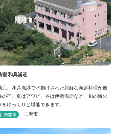
民宿 和具浦荘
地元、和具漁港で水揚げされた新鮮な海鮮料理が自
慢の宿。夏はアワビ、冬は伊勢海老など、旬の海の
幸をゆっくりと堪能できます。
志摩市
伊勢志摩