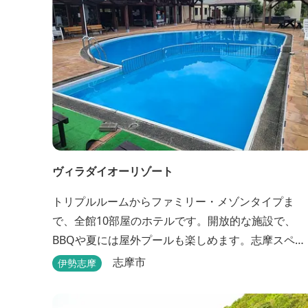
ヴィラダイオーリゾート
トリプルルームからファミリー・メゾンタイプま
で、全館10部屋のホテルです。開放的な施設で、
BBQや夏には屋外プールも楽しめます。志摩スペイ
ン村まで車で約25分と観光にも便利。 バレルサウ
志摩市
伊勢志摩
をはじめました。