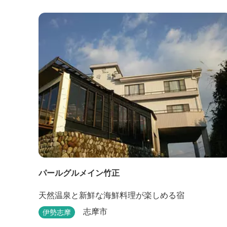
ており、おひとり様限定のお部屋、お二人様限定の
お部屋、3名様から5名様限定のお部屋とあります。
お風呂やトイレは別棟に完備。 国道260号向いには
喫茶食事とちの木では、お食事もでき人気のトンテ..
パールグルメイン竹正
天然温泉と新鮮な海鮮料理が楽しめる宿
志摩市
伊勢志摩