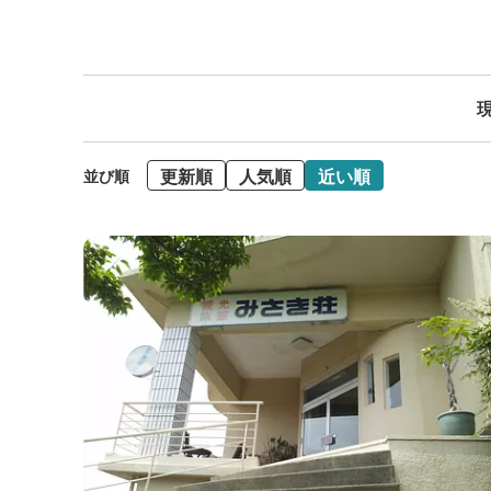
現
更新順
人気順
近い順
並び順