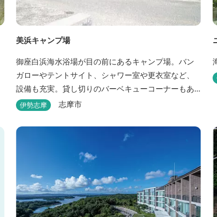
美浜キャンプ場
御座白浜海水浴場が目の前にあるキャンプ場。バン
ガローやテントサイト、シャワー室や更衣室など、
設備も充実。貸し切りのバーベキューコーナーもあ
るので、ファミリーやグループで気軽に楽しむこと
志摩市
伊勢志摩
ができます。