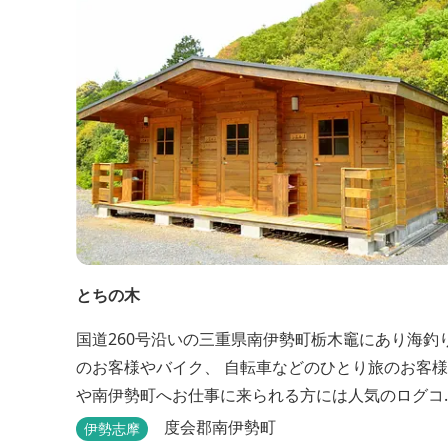
とちの木
国道260号沿いの三重県南伊勢町栃木竈にあり海釣
のお客様やバイク、 自転車などのひとり旅のお客様
や南伊勢町へお仕事に来られる方には人気のログコ
テージです。 ログコテージは全室、素泊まりとなっ
度会郡南伊勢町
伊勢志摩