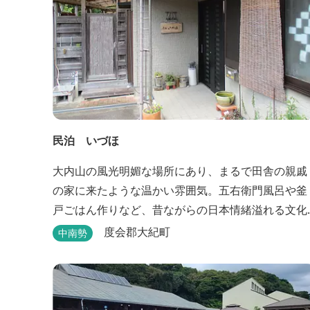
民泊 いづほ
大内山の風光明媚な場所にあり、まるで田舎の親戚
の家に来たような温かい雰囲気。五右衛門風呂や釜
戸ごはん作りなど、昔ながらの日本情緒溢れる文化
を体験できます。
度会郡大紀町
中南勢