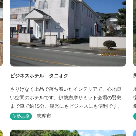
ビジネスホテル タニオク
さりげなく上品で落ち着いたインテリアで、心地良
い空間のホテルです。伊勢志摩サミット会場の賢島
まで車で約15分。観光にもビジネスにも便利です。
ナ
志摩市
伊勢志摩