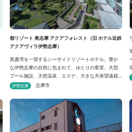
都リゾート 奥志摩 アクアフォレスト（旧 ホテル近鉄
アクアヴィラ伊勢志摩）
英虞湾を一望するシーサイドリゾートホテル。豊か
な伊勢志摩の自然に包まれて、ゆとりの客室、大型
プール施設、天然温泉、エステ、大きな天体望遠鏡
を備える天文館など、ゆっくりとした時間を楽しみ
志摩市
伊勢志摩
ながら過ごすことができます。 屋内プール：通年 屋
外プール：2025年7月19日（土）～8月31日（日）