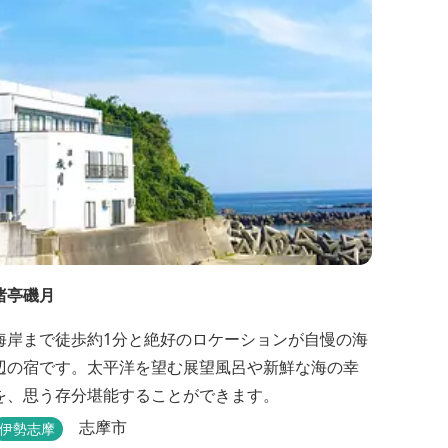
渚亭磯月
海岸まで徒歩約1分と絶好のロケーションが自慢の海
辺の宿です。太平洋を望む展望風呂や新鮮な海の幸
を、思う存分堪能することができます。
志摩市
伊勢志摩