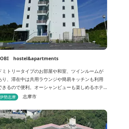
TOBI hostel&apartments
ドミトリータイプのお部屋や和室、ツインルームが
あり、滞在中は共用ラウンジや簡易キッチンも利用
できるので便利。オーシャンビューも楽しめるホテ
ルです。
志摩市
伊勢志摩