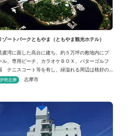
リゾートパークともやま（ともやま観光ホテル）
英虞湾に面した高台に建ち、約５万坪の敷地内にプ
ール、専用ビーチ、カラオケＢＯＸ、パターゴルフ
場 テニスコート等を有し、緑溢れる周辺は格好の
サイクリングコースです。お料理は新鮮な海の幸を
志摩市
伊勢志摩
ふんだんに使用する荒磯焼、活造会席、伊勢海老残
酷鍋会席、松茸料理（秋）等グルメ志向の方に好評
です。夏には野外バーベキューも毎晩行ないます。