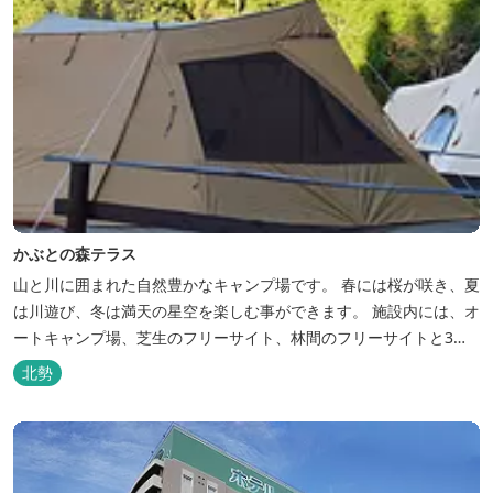
かぶとの森テラス
山と川に囲まれた自然豊かなキャンプ場です。 春には桜が咲き、夏
は川遊び、冬は満天の星空を楽しむ事ができます。 施設内には、オ
ートキャンプ場、芝生のフリーサイト、林間のフリーサイトと3種
類のキャンプ場があり、豊かな自然の中でのんびりとキャンプを楽
北勢
しむ事ができます。 テント泊が苦手な方や、小さなお子様連れの方
はコテージがおススメ。 大小合わせて6棟のコテージがあります。
キャン...