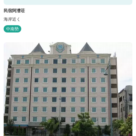
民宿阿漕荘
海岸近く
中南勢