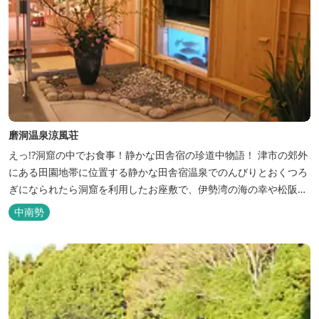
磨洞温泉涼風荘
えっ!?洞窟の中でお食事！静かな田舎宿の珍道中物語！ 津市の郊外
にある田園地帯に位置する静かな田舎宿温泉でのんびりとおくつろ
ぎになられたら洞窟を利用したお座敷で、伊勢湾の海の幸や松阪肉
を山海賊焼きをお召し上がりいただけます。年中20度前後の天然空
中南勢
調、お客様を不思議な空間にご案内！ ご宴会には、大広間で和食会
席、日帰り入浴＆お食事ＯＫ。 温泉は、津に来て津の湯をお楽しみ
いただけます。「白...