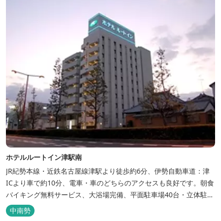
フェ＆レストランE...
ホテルルートイン津駅南
JR紀勢本線・近鉄名古屋線津駅より徒歩約6分、伊勢自動車道：津
ICより車で約10分、電車・車のどちらのアクセスも良好です。朝食
バイキング無料サービス、大浴場完備、平面駐車場40台・立体駐車
場34台、全室Wi-Fi完備。ビジネスにも観光にもご利用頂ける快適
中南勢
なホテルライフをご提供します。