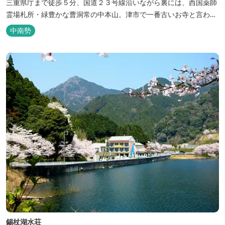
三重県庁まで徒歩５分、国道２３号線沿いながら裏には、西国薬師
霊場札所・緑豊かな曹洞常の中本山。津市で一番古いお寺と言われ
る塔世山四天王寺があります。
中南勢
錫杖湖水荘