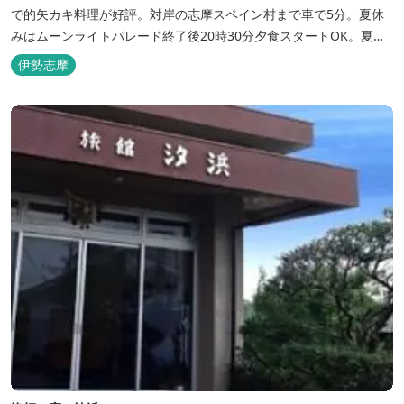
で的矢カキ料理が好評。対岸の志摩スペイン村まで車で5分。夏休
みはムーンライトパレード終了後20時30分夕食スタートOK。夏ガ
キ6月～8月も好評。
伊勢志摩