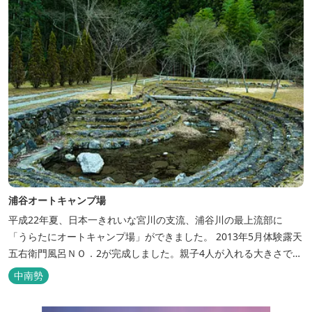
浦谷オートキャンプ場
平成22年夏、日本一きれいな宮川の支流、浦谷川の最上流部に
「うらたにオートキャンプ場」ができました。 2013年5月体験露天
五右衛門風呂ＮＯ．2が完成しました。親子4人が入れる大きさで
す。中には腰掛けもあり、ゆっくり、星やホタルを見る事ができま
中南勢
す。ひのきの香り漂う特製五右衛門風呂を自分で沸かし、入浴しま
せんか？ 同時にデッキ付ひのき小屋も完成しました。是非ご利用く