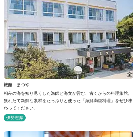
旅館 まつや
相差の海を知り尽くした漁師と海女が営む、古くからの料理旅館。
獲れたて新鮮な素材をたっぷりと使った「海鮮満腹料理」をぜひ味
わってください。
伊勢志摩