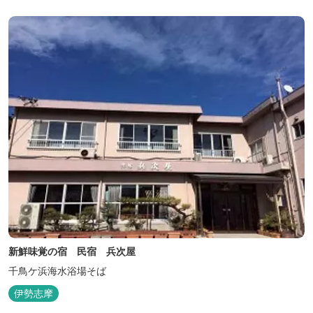
新鮮味覚の宿 民宿 兵次屋
千鳥ケ浜海水浴場そば
伊勢志摩