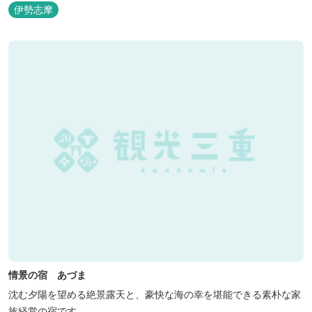
伊勢志摩
情景の宿 あづま
沈む夕陽を望める絶景露天と、豪快な海の幸を堪能できる素朴な家
族経営の宿です。