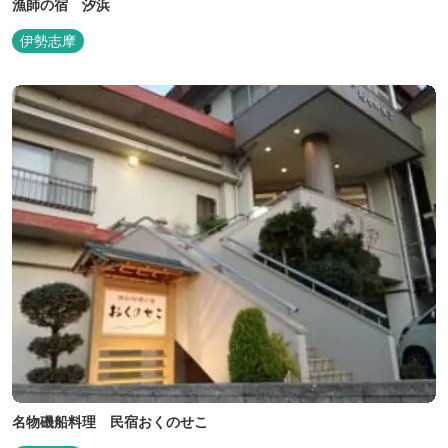
漁師の宿 汐浜
伊勢志摩
名物磯船料理 民宿おくのせこ