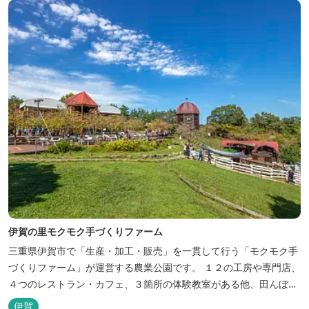
くりとゆ...
伊賀の里モクモク手づくりファーム
三重県伊賀市で「生産・加工・販売」を一貫して行う「モクモク手
づくりファーム」が運営する農業公園です。 １２の工房や専門店、
４つのレストラン・カフェ、３箇所の体験教室がある他、田んぼや
いかだ池など、「自然や農業」を身近に感じて楽しんでいただける
伊賀