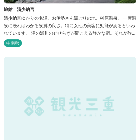
旅館 清少納言
清少納言ゆかりの名湯、お伊勢さん湯ごりの地、榊原温泉。 一度温
泉に浸ればわかる泉質の良さ。特に女性の美容に効能があるといわ
れています。 湯の瀬川のせせらぎが聞こえる静かな宿。それが旅
館 清少納言です。柔らかく滑らかな安らぎの湯や旬の味、心のこ
中南勢
もったおもてなしを心掛けております。 日頃の喧騒から離れ、平安
の才女清少納言もお墨付きの名湯を是非実感してください。