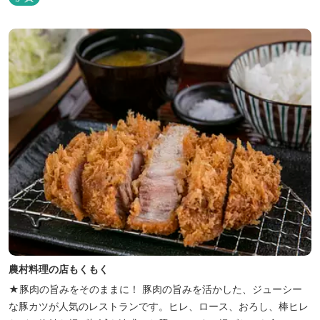
遊び場もあります。 園内では、ミニブタくんたちのショーを見た
り、ウインナーづくりやパンづくりなどの手づくり体験教室や、食
農体験プログラムに参加したり...
農村料理の店もくもく
★豚肉の旨みをそのままに！ 豚肉の旨みを活かした、ジューシー
な豚カツが人気のレストランです。ヒレ、ロース、おろし、棒ヒレ