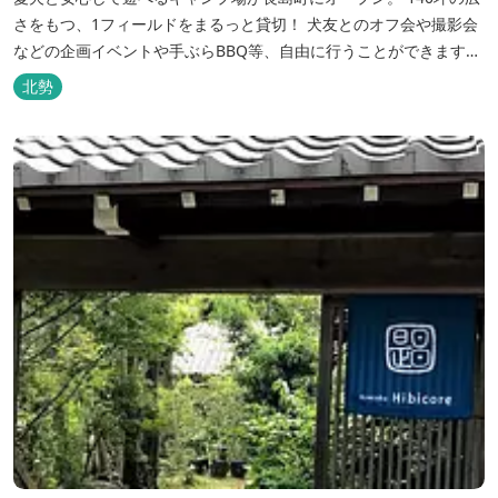
さをもつ、1フィールドをまるっと貸切！ 犬友とのオフ会や撮影会
などの企画イベントや手ぶらBBQ等、自由に行うことができます。
フードメニューも豊富で手ぶらでBBQを予算に合わせてお選びいた
北勢
だき、楽しんでいただくことがてぎます。 ドックランは全面人工芝
で水はけもよく、ワンちゃんの汚れを気にすることなく自由に遊
べ、エリア...