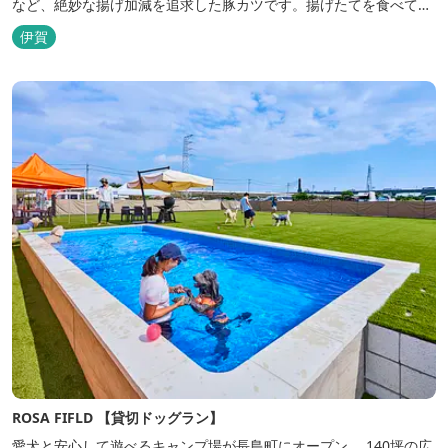
など、絶妙な揚げ加減を追求した豚カツです。揚げたてを食べてい
ただくために、注文後じっくり揚げてお出ししています。 ★手作
伊賀
りのお蕎麦をお楽しみいただけます！ お蕎麦は毎日お店で打ってつ
くっております。北海道や三重のそば粉を使用してつくる、喉ごし
の良い昔ながらのお蕎麦...
ROSA FIFLD 【貸切ドッグラン】
愛犬と安心して遊べるキャンプ場が長島町にオープン。 140坪の広