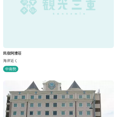
民宿阿漕荘
海岸近く
中南勢