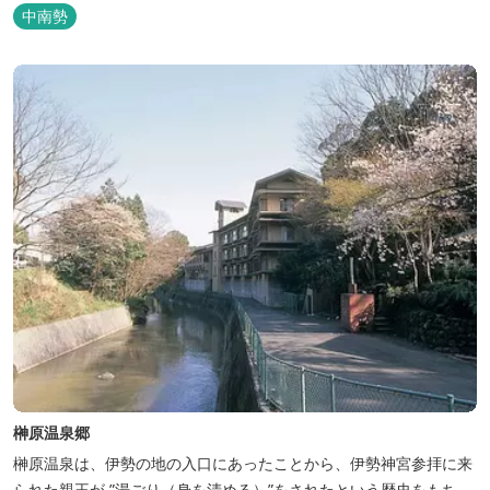
中南勢
榊原温泉郷
榊原温泉は、伊勢の地の入口にあったことから、伊勢神宮参拝に来
られた親王が ”湯ごり（身を清める）”をされたという歴史をもち、