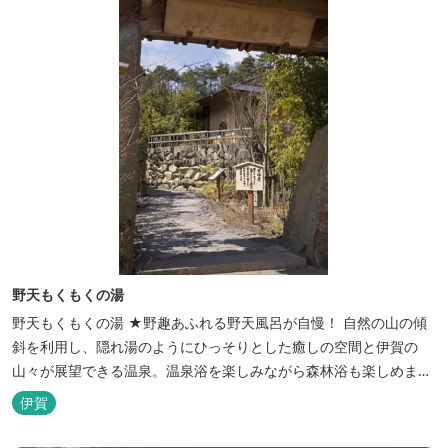
野天もくもくの湯
野天もくもくの湯 ★野趣あふれる野天風呂が自慢！ 自然の山の傾
斜を利用し、隠れ湯のようにひっそりとした癒しの空間と伊賀の
山々が展望できる温泉。温泉浴を楽しみながら森林浴も楽しめま
す。一枚岩をくり貫いてつくった湯船もあり、風情ある空間が魅力
伊賀
です。 ★源泉100％の野天風呂 源泉100％の野天風呂が2つあり、
38度のぬるめの湯と42度の熱めの湯があります。ぬるめの湯はじっ