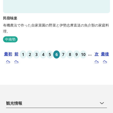
民宿味楽
有機農法で作った自家菜園の野菜と伊勢志摩直送の魚介類の家庭料
理。
中南勢
最初
前
...
次
最後
1
2
3
4
5
6
7
8
9
10
へ
へ
へ
へ
観光情報