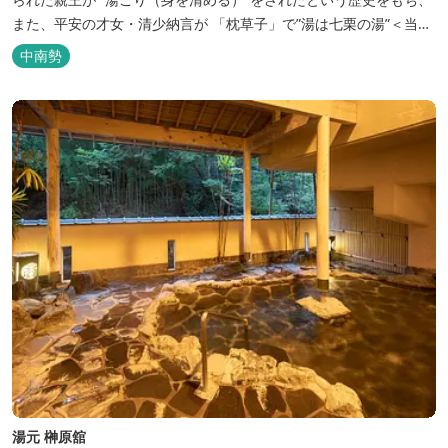
また、平安の才女・清少納言が 「枕草子」で”湯は七栗の湯”＜当時
の呼び名＞と称えており、 出雲の神を温泉の守り神として祀ってい
中南勢
ることもあって、恋の和歌も多く残っています。 このように、宮中
や神宮にゆかりも深く、つるつるスベスベの肌ざわりの良い泉質は
心身の癒し...
湯元 榊原舘