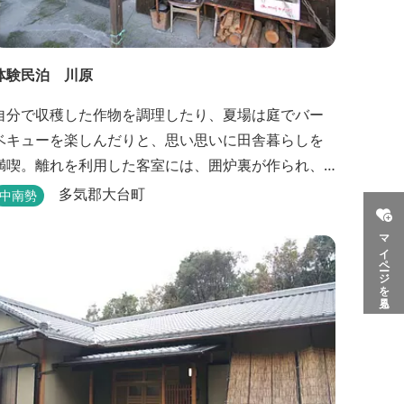
体験民泊 川原
自分で収穫した作物を調理したり、夏場は庭でバー
ベキューを楽しんだりと、思い思いに田舎暮らしを
満喫。離れを利用した客室には、囲炉裏が作られ、
薪でたく手作りの岩風呂が自慢。
多気郡大台町
中南勢
マイページを見る