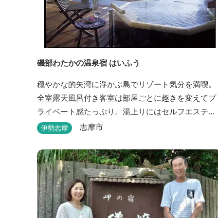
磯部わたかの温泉宿 はいふう
穏やかな的矢湾に浮かぶ島でリゾート気分を満喫。
全室露天風呂付き客室は部屋ごとに趣きを変えてプ
ライベート感たっぷり。湯上りにはセルフエステ
を。伊勢志摩の旬を濃縮した創作和会席をダイニン
志摩市
伊勢志摩
グで。