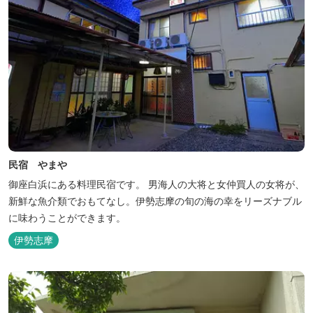
民宿 やまや
御座白浜にある料理民宿です。 男海人の大将と女仲買人の女将が、
新鮮な魚介類でおもてなし。伊勢志摩の旬の海の幸をリーズナブル
に味わうことができます。
伊勢志摩