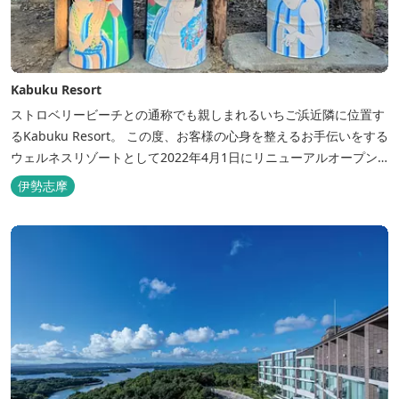
Kabuku Resort
ストロベリービーチとの通称でも親しまれるいちご浜近隣に位置す
るKabuku Resort。 この度、お客様の心身を整えるお手伝いをする
ウェルネスリゾートとして2022年4月1日にリニューアルオープン
いたしました。 フィンランド式ロウリュテントサウナがご宿泊区画
伊勢志摩
に1張ずつ付属されたプランが登場。 「ととのう」条件が揃い、さ
らに皆様に楽しんでもらえる空間となりました。 満点の星空の下で
ド...