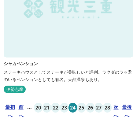
シャカペンション
ステーキハウスとしてステーキが美味しいと評判。ラクダのラッ君
のいるペンションとしても有名。天然温泉もあり。
伊勢志摩
最初
前
...
次
最後
20
21
22
23
24
25
26
27
28
へ
へ
へ
へ