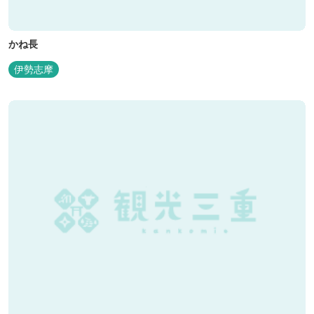
かね長
伊勢志摩