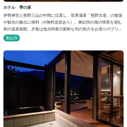
ホテル 季の座
伊勢神宮と熊野三山の中間に位置し、世界遺産「熊野古道」の散策
や観光の拠点に便利（※無料送迎あり）。東紀州の海の情景を望む
和の温泉旅館。夕食は地元特産の新鮮な旬の魚介をお造りのプリフ
ィックが人気の会席料理で。お好みの干物を炭火焼で楽しむ朝食バ
東紀州
イキングが好評です。お仲間同士、そしてご家族で、さまざまな寛
ぎの時間をお楽しみください。 「きほく千年温泉」を自家源泉とし
た温泉大浴場棟には男女別に内湯...