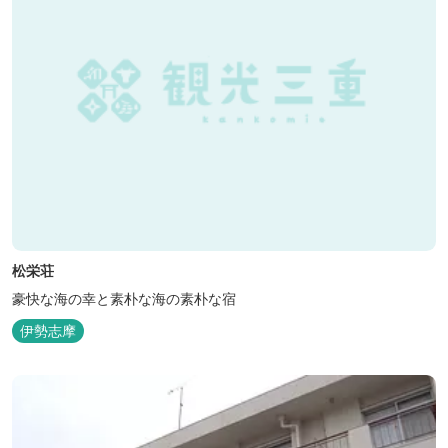
松栄荘
豪快な海の幸と素朴な海の素朴な宿
伊勢志摩