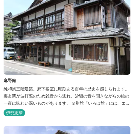
麻野館
純和風三階建築。廊下客室に彫刻ある百年の歴史を感じられます。
裏玄関が波打際のため雑音から逃れ、汐騒の音を聞きながらの旅の
一夜は味わい深いものがあります。 ※別館「いろは館」には、エイ
リアンやプレデターのリアルな模型があり、初めて見た方はビック
伊勢志摩
リしますよ。