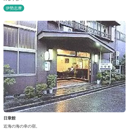
伊勢志摩
日章館
近海の海の幸の宿。