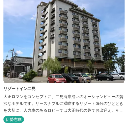
リゾートイン二見
大正ロマンをコンセプトに、二見海岸沿いのオーシャンビューの贅
沢なホテルです。リーズナブルに満喫するリゾート気分のひととき
を大切に、人力車のあるロビーでは大正時代の趣でお出迎え。そし
て、抜群の眺めが自慢の露天風呂｢七福の湯｣は、趣向を凝らした七
伊勢志摩
つのお風呂のうち、五つをご宿泊者様無料の貸切風呂としてご利用