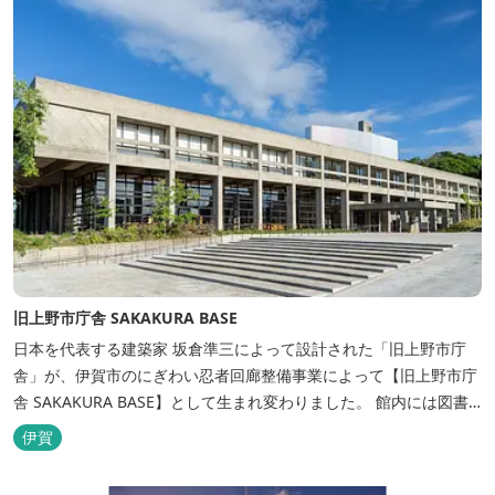
旧上野市庁舎 SAKAKURA BASE
日本を代表する建築家 坂倉準三によって設計された「旧上野市庁
舎」が、伊賀市のにぎわい忍者回廊整備事業によって【旧上野市庁
舎 SAKAKURA BASE】として生まれ変わりました。 館内には図書
館やホテル、カフェがあるほか、観光案内所「伊賀市観光インフォ
伊賀
メーションセンター」や伊賀の逸品を取り揃えた「伊賀百貨
Souvenir Shop」も併殺されています。