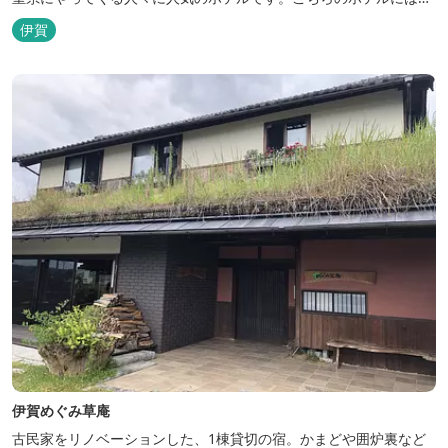
忍者の内装が施された部屋がいくつかあります。壁紙からトイレッ
伊賀
トペーパーに至るまで、忍者に関連したデザインモチーフがあしら
われています。 伊賀上野城や伊賀流忍者博物館から徒歩わずか10
分の位置にあるこのホテ...
伊賀めぐみ草庵
古民家をリノベーションした、1棟貸切の宿。かまどや囲炉裏など