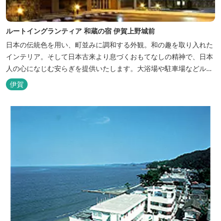
ルートイングランティア 和蔵の宿 伊賀上野城前
日本の伝統色を用い、町並みに調和する外観。和の趣を取り入れた
インテリア。そして日本古来より息づくおもてなしの精神で、日本
人の心になじむ安らぎを提供いたします。大浴場や駐車場などルー
トインホテルズの機能性や利便性はそのままに、穏やかな和のニュ
伊賀
アンスを湛えた空間は、ビジネスにも観光にも、幅広くお役立てい
ただけるホテルです。