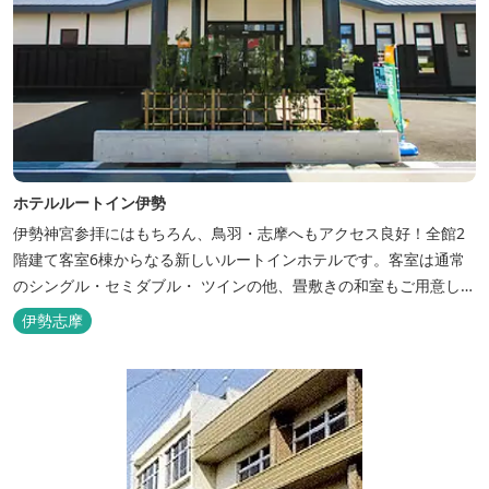
ホテルルートイン伊勢
伊勢神宮参拝にはもちろん、鳥羽・志摩へもアクセス良好！全館2
階建て客室6棟からなる新しいルートインホテルです。客室は通常
のシングル・セミダブル・ ツインの他、畳敷きの和室もご用意して
おります。 （和室はベッドが設置されています）靴を脱いでお部屋
伊勢志摩
でおくつろぎください。 また、朝食バイキング無料サービス（営業
時間6:30～900）、大浴場完備、全室インターネット回線完備（Wi-
Fi・LAN接...