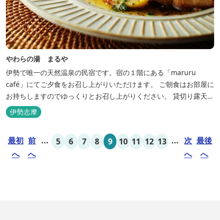
やわらの湯 まるや
伊勢で唯一の天然温泉の民宿です。宿の１階にある「maruru
café」にてご夕食をお召し上がりいただけます。 ご朝食はお部屋に
お持ちしますのでゆっくりとお召し上がりください。 貸切り露天風
呂完備、駅近、夫婦岩まで徒歩15分です。
伊勢志摩
最初
前
...
...
次
最後
5
6
7
8
9
10
11
12
13
へ
へ
へ
へ