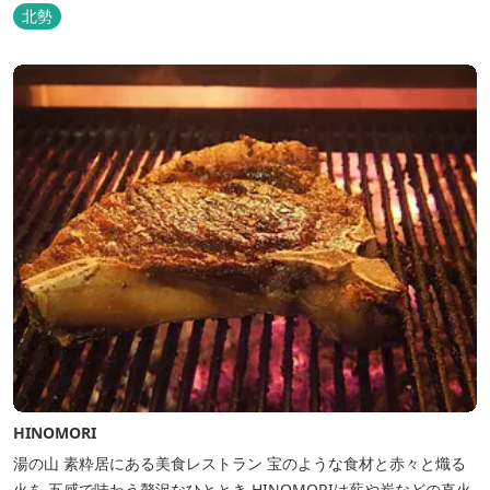
ィラをつくりました。現代美術・工芸・古美術・アンティークをし
北勢
つらえた空間は、 とびきり居心地が良い美術館のよう。次はあのヴ
ィラで素材とアートに触れたい。 そんな滞在の楽しみが広がりま
す。 「そ...
HINOMORI
湯の山 素粋居にある美食レストラン 宝のような食材と赤々と熾る
火を 五感で味わう贅沢なひととき HINOMORIは薪や炭などの直火