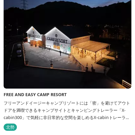
FREE AND EASY CAMP RESORT
フリーアンドイージーキャンプリゾートには「密」を避けてアウト
ドアを満喫できるキャンプサイトとキャンピングトレーラー「X-
cabin300」で気軽に非日常的な空間を楽しめるX-cabinトレーラー
サイト、日帰り手ぶらBBQやドッグラン・ドッグサロン、貸切サウ
北勢
ナ施設などを完備、キャンプしながら併設している片岡温泉「アク