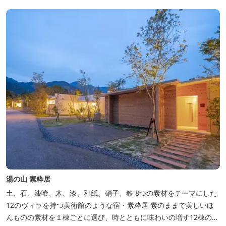
アイグニス」の入浴利用もできるキャンプリゾートです。
湯の山 素粋居
土、石、漆喰、木、漆、和紙、硝子、鉄 8つの素材をテーマにした
12のヴィラを持つ美術館のような宿・素粋居 素のままで美しいほ
んものの素材を１棟ごとに選び、時とともに味わいの増す12棟のヴ