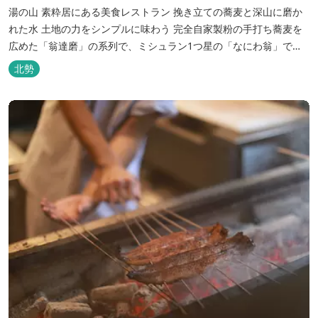
湯の山 素粋居にある美食レストラン 挽き立ての蕎麦と深山に磨か
れた水 土地の力をシンプルに味わう 完全自家製粉の手打ち蕎麦を
広めた「翁達磨」の系列で、ミシュラン1つ星の「なにわ翁」で研
鑽を積んだ石垣雄介氏が開業した「そば切り石垣」。 翁伝統の完全
北勢
自家製粉による二八蕎麦を踏襲し、蕎麦と酒をシンプルに楽しむ店
を実現しました。国産蕎麦の香りを存分に引き出す、湯の山温泉の
天然の水の力...