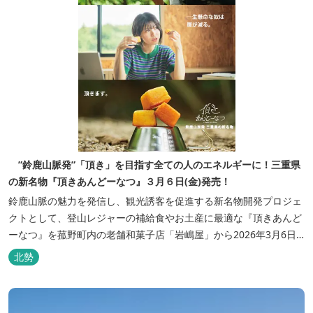
”鈴鹿山脈発”「頂き」を目指す全ての人のエネルギーに！三重県
の新名物『頂きあんどーなつ』３月６日(金)発売！
鈴鹿山脈の魅力を発信し、観光誘客を促進する新名物開発プロジェ
クトとして、登山レジャーの補給食やお土産に最適な『頂きあんど
ーなつ』を菰野町内の老舗和菓子店「岩嶋屋」から2026年3月6日
（金）より販売を開始いたしました。 ■商品コンセプト：自分だけ
北勢
の「頂き」を目指す人を応援 「山に登る目的が人それぞれであるよ
うに、仕事や人生の目標（頂き）も人それぞれ。どんな『頂き』を
目指す人も、頑...