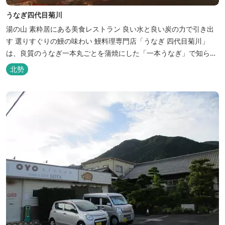
うなぎ四代目菊川
湯の山 素粋居にある美食レストラン 良い水と良い炭の力で引き出
す 選りすぐりの鰻の味わい 鰻料理専門店「うなぎ 四代目菊川」
は、良質のうなぎ一本丸ごとを蒲焼にした「一本うなぎ」で知られ
ます。大きさも太さも極上の鰻を厳選し、皮をパリッと焼き上げて
北勢
も身質がフワッとやわらかい、贅沢な食感を実現。 鮮度抜群の鰻を
毎日捌き、良質の炭で焼き立てを供します。素材から炭まで、鰻の
美味しさを熟...