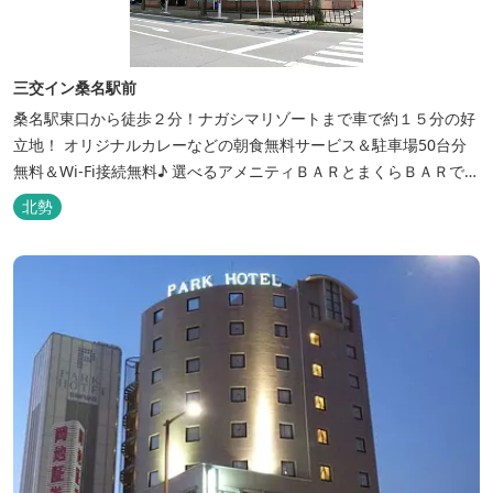
三交イン桑名駅前
桑名駅東口から徒歩２分！ナガシマリゾートまで車で約１５分の好
立地！ オリジナルカレーなどの朝食無料サービス＆駐車場50台分
無料＆Wi-Fi接続無料♪ 選べるアメニティＢＡＲとまくらＢＡＲで快
適な滞在をサポート！
北勢