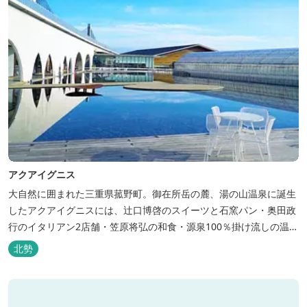
アクアイグニス
大自然に囲まれた三重県菰野町。御在所岳の麓、湯の山温泉に誕生
したアクアイグニスには、辻󠄀口博啓のスイーツと石窯パン・奥田政
行のイタリアン2店舗・笠原将弘の和食・源泉100％掛け流しの温
泉・宿泊棟・離れ宿・苺ハウス・ギャラリーなど、様々な『癒し』
北勢
と『食』が集結しております。 【『癒し』の追求 】 ◆源泉100%
掛け流し「片岡温泉」 片岡温泉は、地下1,200ｍより湯口で約42℃
の...