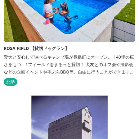
ROSA FIFLD 【貸切ドッグラン】
愛犬と安心して遊べるキャンプ場が長島町にオープン。 140坪の広
さをもつ、1フィールドをまるっと貸切！ 犬友とのオフ会や撮影会
などの企画イベントや手ぶらBBQ等、自由に行うことができます。
フードメニューも豊富で手ぶらでBBQを予算に合わせてお選びいた
北勢
だき、楽しんでいただくことがてぎます。 ドックランは全面人工芝
で水はけもよく、ワンちゃんの汚れを気にすることなく自由に遊
べ、エリア...