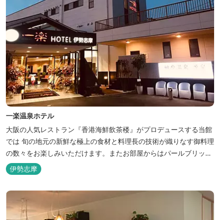
一楽温泉ホテル
大阪の人気レストラン『香港海鮮飲茶楼』がプロデュースする当館
では 旬の地元の新鮮な極上の食材と料理長の技術が織りなす御料理
の数々をお楽しみいただけます。またお部屋からはパールブリッジ
や真珠筏など、美しい景色が一望できます。「美肌の湯」として有
伊勢志摩
名な榊原温泉の運び湯を使用した大浴場も完備。