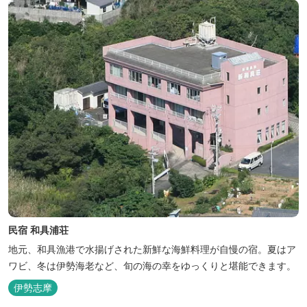
民宿 和具浦荘
地元、和具漁港で水揚げされた新鮮な海鮮料理が自慢の宿。夏はア
ワビ、冬は伊勢海老など、旬の海の幸をゆっくりと堪能できます。
伊勢志摩