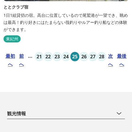
ととクラブ宿
1日1組貸切の宿。高台に位置しているので尾鷲港が一望でき、眺め
は最高！釣り好きにはたまらない筏釣りやルアー釣り船などの体験
ができます。
東紀州
最初
前
...
次
最後
21
22
23
24
25
26
27
28
へ
へ
へ
へ
観光情報