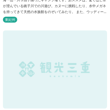
が澄んでいる銚子川での川遊び。カヌーに挑戦したり、水中メガネ
を持ってきて天然の水族館をのぞいてみたり。 また、ウッディーク
ラフト教室やストーンクラフト教室など各種イベントも盛りだくさ
東紀州
ん。森林浴を楽しんだり、一日中遊び、ゆったりできます。 紀北町
の海の幸をふんだんに使った海鮮・焼肉バーベキュー。家族で，グ
ループで、海辺や川遊び...