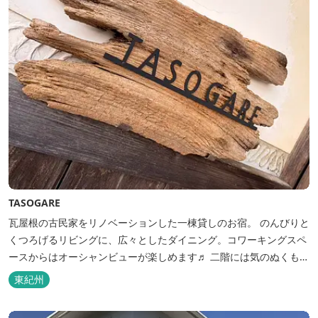
TASOGARE
瓦屋根の古民家をリノベーションした一棟貸しのお宿。 のんびりと
くつろげるリビングに、広々としたダイニング。コワーキングスペ
ースからはオーシャンビューが楽しめます♬ 二階には気のぬくもり
を感じながら、アートと読書に浸ることができる「TASOGAREの
東紀州
間」があり、海を眺めながらゆったりとした時間を過ごすことがで
きます。