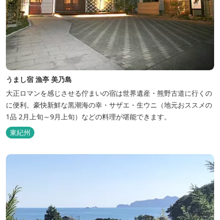
うまし宿 漁亭 美乃島
大正ロマンを感じさせる佇まいの宿は世界遺産・熊野古道に行くの
に便利。豪快新鮮な黒潮海の幸・サザエ・生ウニ（地元おススメの
1品 2月上旬～9月上旬）などの料理が堪能できます。
東紀州