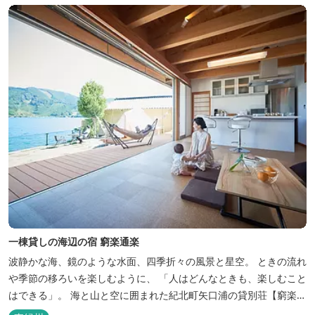
一棟貸しの海辺の宿 窮楽通楽
波静かな海、鏡のような水面、四季折々の風景と星空。 ときの流れ
や季節の移ろいを楽しむように、 「人はどんなときも、楽しむこと
はできる」。 海と山と空に囲まれた紀北町矢口浦の貸別荘【窮楽通
楽】。 中国古典『荘子』の一節「窮亦楽、通亦楽」から名づけまし