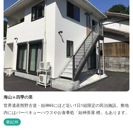
海山㏌四季の里
世界遺産熊野古道・始神峠にほど近い1日1組限定の民泊施設。敷地
内にはバーベキューハウスやお食事処「始神茶屋 楢」もあります。
東紀州