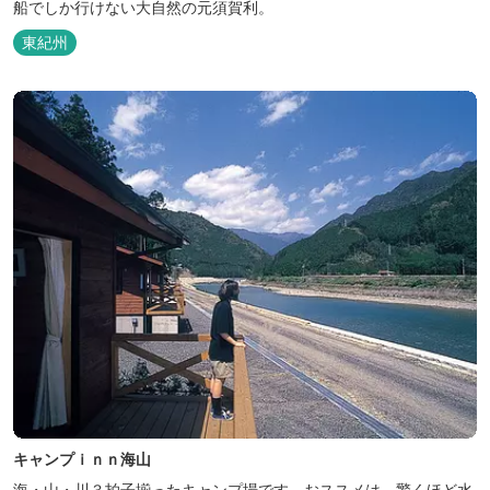
船でしか行けない大自然の元須賀利。
東紀州
キャンプｉｎｎ海山
海・山・川３拍子揃ったキャンプ場です。おススメは、驚くほど水