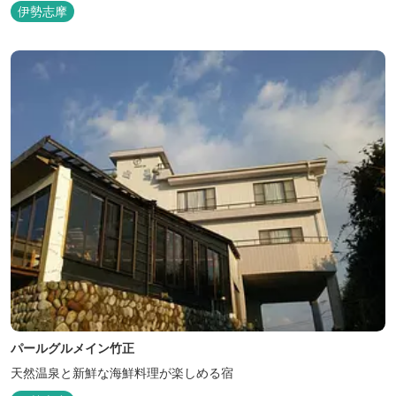
幸をふんだんに使用する荒磯焼、活造会席、伊勢海老残酷鍋会席、
伊勢志摩
松茸料理（秋）等グルメ志向の方に好評です。夏には野外バーベキ
ューも毎晩行ないます。
パールグルメイン竹正
天然温泉と新鮮な海鮮料理が楽しめる宿