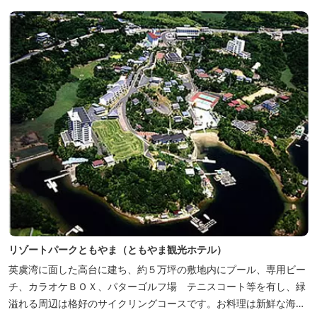
リゾートパークともやま（ともやま観光ホテル）
英虞湾に面した高台に建ち、約５万坪の敷地内にプール、専用ビー
チ、カラオケＢＯＸ、パターゴルフ場 テニスコート等を有し、緑
溢れる周辺は格好のサイクリングコースです。お料理は新鮮な海の