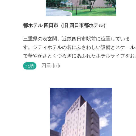
都ホテル 四日市（旧 四日市都ホテル）
三重県の表玄関、近鉄四日市駅前に位置していま
す。シティホテルの名にふさわしい設備とスケール
で華やかさとくつろぎにあふれたホテルライフをお
楽しみいただけます。四日市を中心とした観光、ビ
四日市市
北勢
ジネス、会議やゴルフ場などへの基点として便利に
ご利用いただけます。