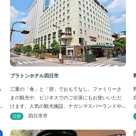
プラトンホテル四日市
る
三重の「食」と「宿」でおもてなし。ファミリーさ
野
まの観光や、ビジネスでのご出張にもお使いいただ
けます。人気の観光施設、ナガシマスパーランドや
鈴鹿サーキットをご利用の際にも便利です。 和食、
四日市市
北勢
イタリアン、中華と多彩な三重の味をどうぞお楽し
みください。近鉄四日市駅から徒歩３分と、公共交
魅力で