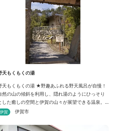
野天もくもくの湯
天もくもくの湯 ★野趣あふれる野天風呂が自慢！
自然の山の傾斜を利用し、隠れ湯のようにひっそり
とした癒しの空間と伊賀の山々が展望できる温泉。
温泉浴を楽しみながら森林浴も楽しめます。一枚岩
伊賀市
伊賀
をくり貫いてつくった湯船もあり、風情ある空間が
す。 ★源泉100％の野天風呂 源泉100％の野