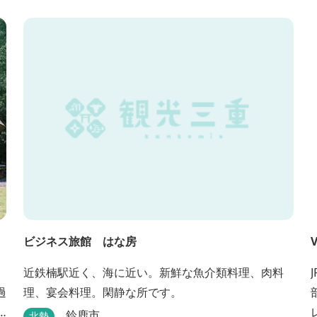
くために、注文後じっくり揚げてお出ししていま
す。 ★手作りのお蕎麦をお楽しみいただけます！ お
蕎麦は毎日お店で打ってつくっております。北海道
や三重のそば粉を使用してつくる、喉ごしの良い昔
ながらのお蕎麦...
ビジネス旅館 はな房
V
近鉄楠駅近く、海に近い。新鮮な魚介類料理、肉料
過
理、宴会料理。閑静な所です。
鈴鹿市
北勢