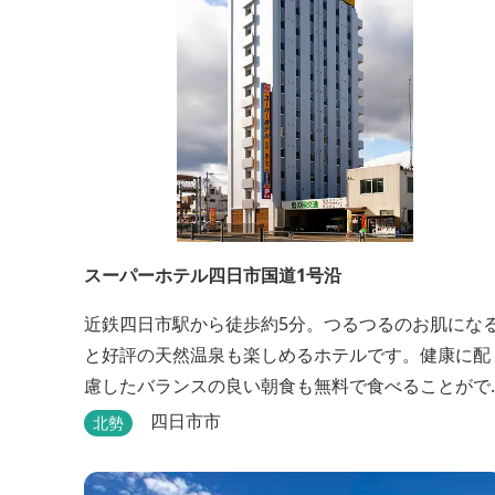
スーパーホテル四日市国道1号沿
近鉄四日市駅から徒歩約5分。つるつるのお肌にな
と好評の天然温泉も楽しめるホテルです。健康に配
慮したバランスの良い朝食も無料で食べることがで
きます。
四日市市
北勢