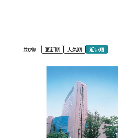
更新順
人気順
近い順
並び順