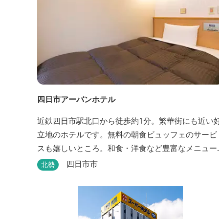
四日市アーバンホテル
近鉄四日市駅北口から徒歩約1分。繁華街にも近い
立地のホテルです。無料の朝食ビュッフェのサービ
スも嬉しいところ。和食・洋食など豊富なメニュー
が並びます。
四日市市
北勢