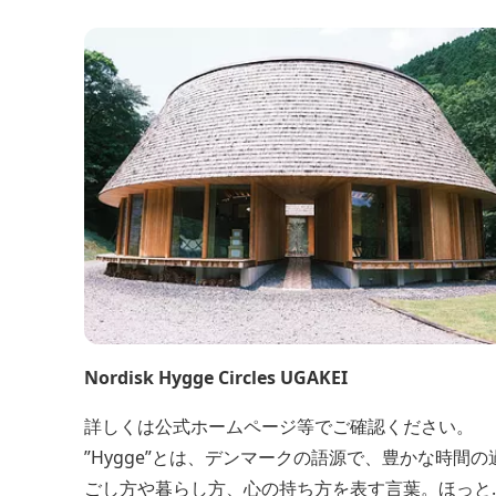
だ池など、「自然や農業」を身近に感じて楽しんで
いただける遊び場もあります。 園内では、ミニブタ
くんたちのショーを見たり、ウインナーづくりやパ
ンづくりなどの手づくり体験教室や、食農体験プロ
グラムに参加したり...
Nordisk Hygge Circles UGAKEI
詳しくは公式ホームページ等でご確認ください。
”Hygge”とは、デンマークの語源で、豊かな時間の
ごし方や暮らし方、心の持ち方を表す言葉。ほっと