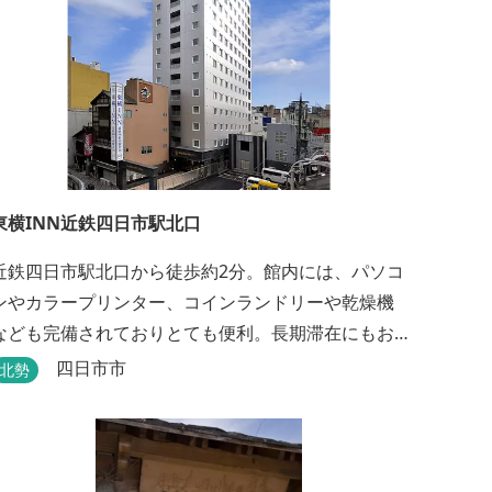
東横INN近鉄四日市駅北口
近鉄四日市駅北口から徒歩約2分。館内には、パソコ
ンやカラープリンター、コインランドリーや乾燥機
なども完備されておりとても便利。長期滞在にもお
すすめです。
四日市市
北勢