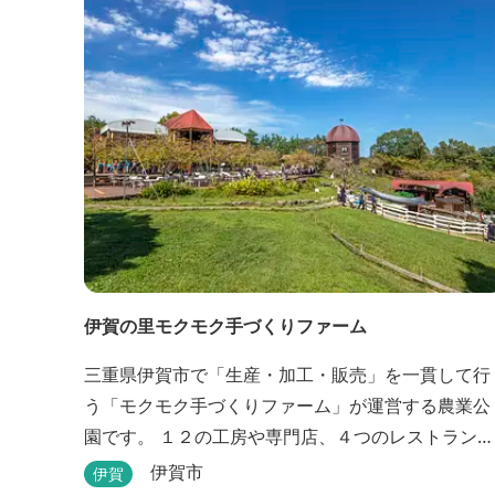
伊賀の里モクモク手づくりファーム
三重県伊賀市で「生産・加工・販売」を一貫して行
う「モクモク手づくりファーム」が運営する農業公
園です。 １２の工房や専門店、４つのレストラン・
カフェ、３箇所の体験教室がある他、田んぼやいか
伊賀市
伊賀