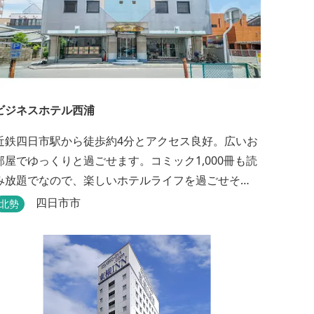
ビジネスホテル西浦
近鉄四日市駅から徒歩約4分とアクセス良好。広いお
部屋でゆっくりと過ごせます。コミック1,000冊も読
み放題でなので、楽しいホテルライフを過ごせそ
う。丁寧な接客も好評です。
四日市市
北勢