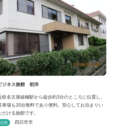
天風呂が2つあり、38度のぬるめの湯と42度の熱めの
湯があります。ぬるめの湯はじっくりとゆ...
ビジネス旅館 初洋
近鉄名古屋線楠駅から徒歩約3分のところに位置し、
駐車場も20台無料であり便利。安心してお泊まりい
ただける旅館です。
四日市市
北勢