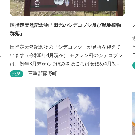
国指定天然記念物「田光のシデコブシ及び湿地植物
群落」
国指定天然記念物の「シデコブシ」が見頃を迎えて
います（令和8年4月現在） モクレン科のシデコブシ
は、例年3月末からつぼみをほころばせ始め4月初旬
に見頃を迎える日本固有の花です。 伊勢湾周辺の狭
三重郡菰野町
北勢
い範囲に自生するシデコブシは、三重県内ではいな
べ市、菰野町、四日市市などの北勢地方に見られ こ
れらの自生地は日本におけるシデコブシ天然分布の
西の端にあたります。 約500万年前に存在して...