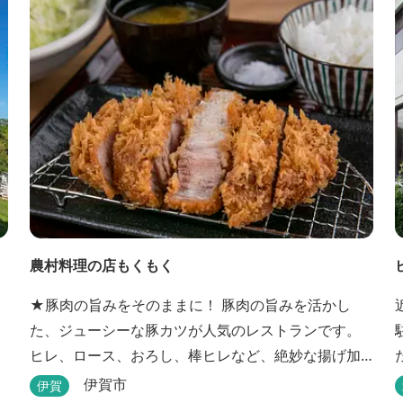
通機関でのお越しにも大変便利です。
農村料理の店もくもく
★豚肉の旨みをそのままに！ 豚肉の旨みを活かし
た、ジューシーな豚カツが人気のレストランです。
ヒレ、ロース、おろし、棒ヒレなど、絶妙な揚げ加
減を追求した豚カツです。揚げたてを食べていただ
伊賀市
伊賀