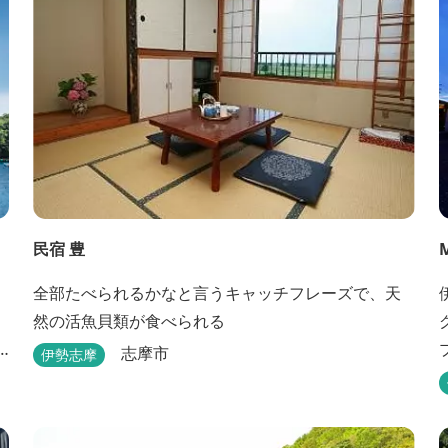
民宿 豊
全部たべられるかなと言うキャッチフレーズで、天
然の活魚貝類が食べられる
志摩市
伊勢志摩
ン