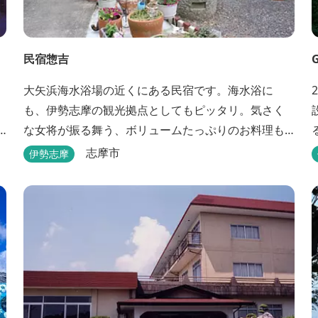
民宿惣吉
大矢浜海水浴場の近くにある民宿です。海水浴に
も、伊勢志摩の観光拠点としてもピッタリ。気さく
な女将が振る舞う、ボリュームたっぷりのお料理も
楽しめます。
美
志摩市
伊勢志摩
ー