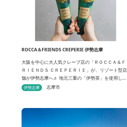
ROCCA＆FRIENDS CREPERIE 伊勢志摩
大阪を中心に大人気クレープ店の「ＲＯＣＣＡ＆Ｆ
ＲＩＥＮＤＳ ＣＲＥＰＥＲＩＥ」が、リゾート型店
舗が伊勢志摩へ♬ 地元三重の「伊勢茶」を使用し
た、伊勢志摩店限定クレープ「伊勢茶ティラミス」
志摩市
伊勢志摩
をはじめ、まるで「パフェ」のような創作クレープ
を味わえます。 また季節に合わせて、期間限定クレ
ープやドリンク種類も豊富ですので、伊勢志摩旅行
の際にはぜひお立ち寄りいただければと思います。
店舗前のテラス...