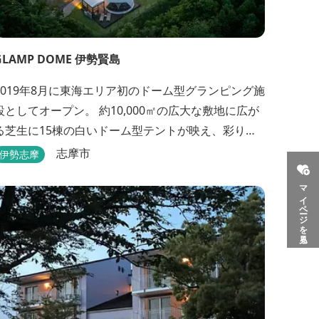
GLAMP DOME 伊勢賢島
2019年8月に東海エリア初のドーム型グランピング施
設としてオープン。 約10,000㎡の広大な敷地に広が
る芝生に15棟の白いドーム型テントが映え、彩りの
しい空間が待っています。 チェックイン後は『ハ
志摩市
伊勢志摩
ゲンダッツ食べ放題』 夕食は松阪牛や伊勢海老を
マイページを見る
贅沢に使用した「三重ブランドBBQプラン」や、1人
前350ｇと食べ応えのあるお肉を用意した「肉盛りプ
ラン」などからお選びできます。...