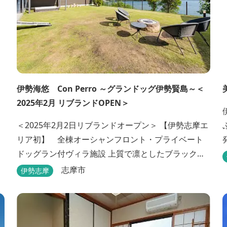
伊勢海悠 Con Perro ～グランドッグ伊勢賢島～＜
2025年2月 リブランドOPEN＞
＜2025年2月2日リブランドオープン＞ 【伊勢志摩エ
リア初】 全棟オーシャンフロント・プライベート
ドッグラン付ヴィラ施設 上質で凛としたブラックカ
ラーのデザインの佇まいに、プライベート感溢れる
志摩市
伊勢志摩
客室。 客室に一歩入れば全室海に面したオーシャン
フロント。 颯爽とした広いプライベートドッグラン
と青色に輝く英虞湾を眺める最高のロケーション。 ▸
インクルーシブサービスのお部屋入...