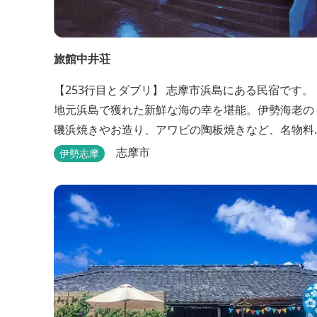
旅館中井荘
【253行目とダブリ】 志摩市浜島にある民宿です。
地元浜島で獲れた新鮮な海の幸を堪能。伊勢海老の
磯浜焼きやお造り、アワビの陶板焼きなど、名物料
理を味わうことができます。
志摩市
伊勢志摩