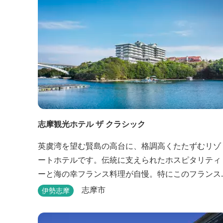
志摩観光ホテル ザ クラシック
英虞湾を望む賢島の高台に、格調高くたたずむリゾ
ートホテルです。伝統に支えられたホスピタリティ
ーと海の幸フランス料理が自慢。特にこのフランス
料理を求めて遠くから足を運ぶ人がいるほど。洗練
志摩市
伊勢志摩
されたサービスに、寛ぎと至福のひとときを満喫し
てください。 ※2016年6月7日リニューアルオープ