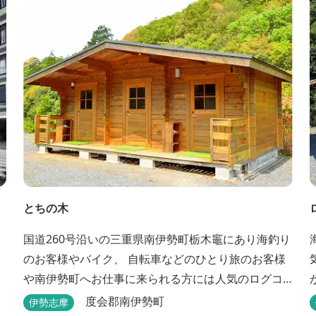
とちの木
国道260号沿いの三重県南伊勢町栃木竈にあり海釣り
のお客様やバイク、 自転車などのひとり旅のお客様
や南伊勢町へお仕事に来られる方には人気のログコ
テージです。 ログコテージは全室、素泊まりとなっ
度会郡南伊勢町
伊勢志摩