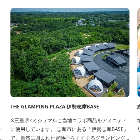
ており、おひとり様限定のお部屋、お二人様限定の
お部屋、3名様から5名様限定のお部屋とあります。
お風呂やトイレは別棟に完備。 国道260号向いには
喫茶食事とちの木では、お食事もでき人気のトンテ...
THE GLAMPING PLAZA 伊勢志摩BASE
※三重県×ミジュマルご当地コラボ商品をアメニティ
に
に使用しています。 志摩市にある「伊勢志摩BASE」
で、自然に囲まれた冒険心をくすぐるグランピング