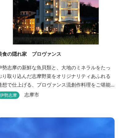
美食の隠れ家 プロヴァンス
伊勢志摩の新鮮な魚貝類と、大地のミネラルをたっ
ぷり取り込んだ志摩野菜をオリジナリティあふれる
発想で仕上げる、プロヴァンス流創作料理をご堪能
いただけます。 館内では本格的な天体観測を日数限
志摩市
伊勢志摩
定で開催。伊勢志摩の美しい星空を星空コンシェル
ジュがご案内いたします。