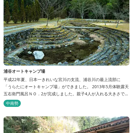
浦谷オートキャンプ場
平成22年夏、日本一きれいな宮川の支流、浦谷川の最上流部に
「うらたにオートキャンプ場」ができました。 2013年5月体験露天
五右衛門風呂ＮＯ．2が完成しました。親子4人が入れる大きさで
す。中には腰掛けもあり、ゆっくり、星やホタルを見る事ができま
中南勢
す。ひのきの香り漂う特製五右衛門風呂を自分で沸かし、入浴しま
せんか？ 同時にデッキ付ひのき小屋も完成しました。是非ご利用く
ださい。