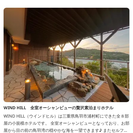
WIND HILL 全室オーシャンビューの贅沢素泊まりホテル
WIND HILL（ウインドヒル）は三重県鳥羽市浦村町にできた全８部
屋の小規模ホテルです。 全室オーシャンビューとなっており、お部
屋から目の前の鳥羽湾の穏やかな海を一望できます♪ またセルフチ