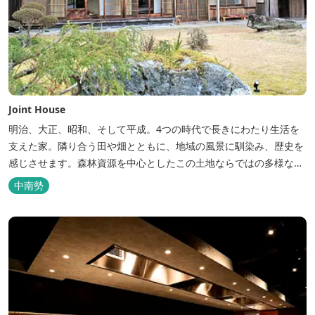
Joint House
明治、大正、昭和、そして平成。4つの時代で長きにわたり生活を
支えた家。隣り合う田や畑とともに、地域の風景に馴染み、歴史を
感じさせます。森林資源を中心としたこの土地ならではの多様な自
然環境の素晴らしさを伝える情報を発信し、そして多種多様な人材
中南勢
と共有することで地域産業・地域社会の発展を図るNPO法人Joint
Plusが運営する民泊です。 NPO法人Joint Plusは、大台町ならでは
の...