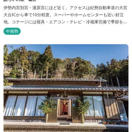
伊勢内宮別宮・瀧原宮にほど近く、アクセスは紀勢自動車道の大宮
大台ICから車で10分程度。スーパーやホームセンターも近い好立
地。コテージには寝具・エアコン・テレビ・冷蔵庫完備で季節を問
わず楽しめます。 食器・調理器具の揃った自炊棟や24時間利用可
中南勢
能なシャワールームなど充実の設備で快適にお過ごしいただけま
す。施設内には噺野温泉もありコテージ宿泊の方は貸し切りでご利
用いただけます(１棟につき１時間)