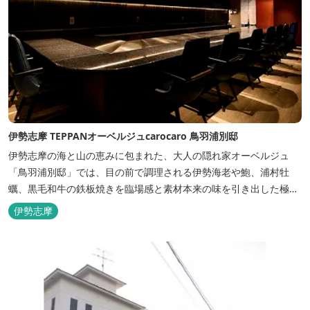
伊勢志摩 TEPPANオーベルジュcarocaro 鳥羽浦別邸
伊勢志摩の海と山の恵みに包まれた、大人の隠れ家オーベルジュ
「鳥羽浦別邸」では、目の前で調理される伊勢海老や鮑、浦村牡
蠣、黒毛和牛の鉄板焼きを臨場感と素材本来の味を引き出した極上
のお料理でご堪能いただけます。露天風呂付きなど6タイプの個性
伊勢志摩
的な客室で、特別なひとときを大切な人と共にお過ごしくださいま
せ。美食と温泉、上質な空間で贅沢な体験をお届けいたします。