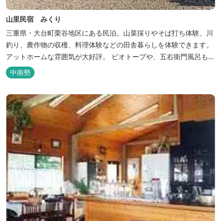
山里民宿 みくり
三重県・大台町栗谷地区にある民泊。山菜採りやそば打ち体験、川
釣り、農作物の収穫、料理体験などの田舎暮らしを体験できます。
アットホームな雰囲気が大好評。 ビオトープや、五右衛門風呂も楽
しめます。6月はホタル観賞が人気。 夜になると周囲は真っ暗。都
中南勢
会には無い闇の中を飛び交うヒメホタル・ヘイケボタルを観賞した
り、星空を眺めたり・・・ 初夏の早朝には「アカショウビン」の美
しい声を聞く事ができた...