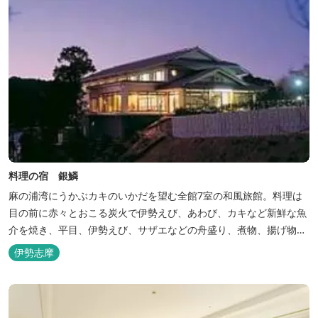
料理の宿 銀鱗
麻の浦湾にうかぶカキのいかだを望む全館7室の和風旅館。料理は
目の前に赤々とおこる炭火で伊勢えび、あわび、カキなど新鮮な魚
介を焼き、平目、伊勢えび、サザエなどの舟盛り、煮物、揚げ物な
どの懐石料理。
伊勢志摩