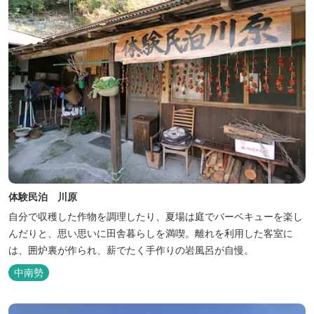
体験民泊 川原
自分で収穫した作物を調理したり、夏場は庭でバーベキューを楽し
んだりと、思い思いに田舎暮らしを満喫。離れを利用した客室に
は、囲炉裏が作られ、薪でたく手作りの岩風呂が自慢。
中南勢