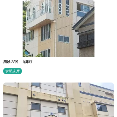
潮騒の宿 山海荘
伊勢志摩