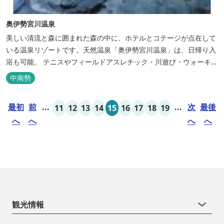
奥伊勢宮川温泉
美しい清流と森に囲まれた森の中に、ホテルとコテージが点在して
いる温泉リゾートです。天然温泉「奥伊勢宮川温泉」は、日帰り入
浴も可能。 テニスやフィールドアスレチック・川遊び・ウォーキン
グ・山登りの後は、岩風呂風の露天風呂と地元産季節の野草を月替
中南勢
メニューの野草風呂と打たせ湯で思いっきりリフレッシュしてくだ
さい。 森林浴に温泉浴でネイチャーセラピーしませんか。
最初
前
...
...
次
最後
11
12
13
14
15
16
17
18
19
へ
へ
へ
へ
観光情報