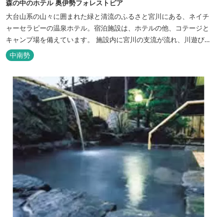
森の中のホテル 奥伊勢フォレストピア
大台山系の山々に囲まれた緑と清流のふるさと宮川にある、ネイチ
ャーセラピーの温泉ホテル。宿泊施設は、ホテルの他、コテージと
キャンプ場を備えています。 施設内に宮川の支流が流れ、川遊びが
できます。BBQエリア、釣堀もあり、ファミリーやグループでもア
中南勢
クティビティを楽しめます。 ディナーは併設の「レストラン アン
ジュ」にて、地元の食材をていねいに調理したフレンチフルコース
をお召し上がりい...