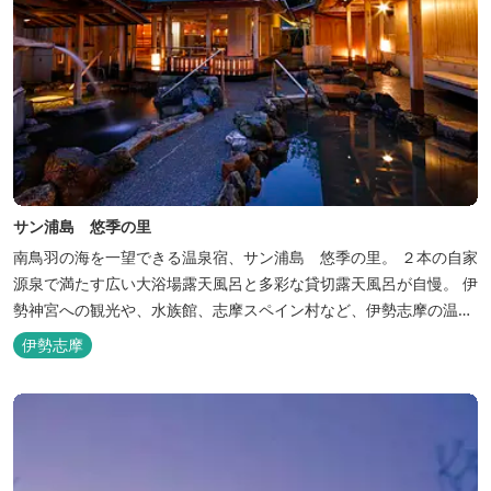
サン浦島 悠季の里
南鳥羽の海を一望できる温泉宿、サン浦島 悠季の里。 ２本の自家
源泉で満たす広い大浴場露天風呂と多彩な貸切露天風呂が自慢。 伊
勢神宮への観光や、水族館、志摩スペイン村など、伊勢志摩の温泉
旅行に お料理は伊勢志摩ならではの味覚が四季折々の旅を彩りま
伊勢志摩
す。 ～大浴場「まろびね庵」～ 敷地内より湧出する二つの源泉
「珠光の湯」「和みの湯」が 至福の癒しへとお誘い致します。 す
がす...