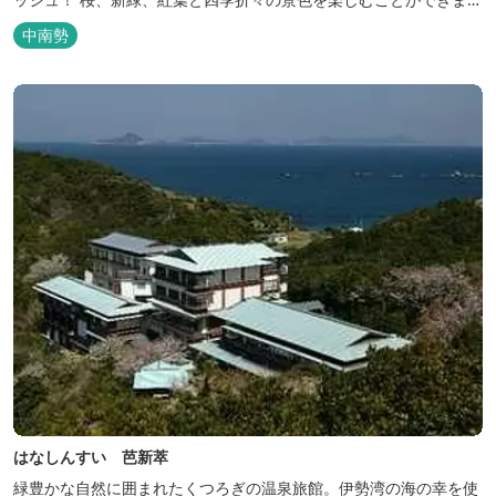
す。 紀勢自動車道「大宮大台Ic」から車で約10分と好アクセス！
中南勢
今年の営業は１２月１４日（日）までです！来年は３月１日（日）
からの営業となりますのでよろしくお願いします！ ソロサイト・オ
ートテント...
はなしんすい 芭新萃
緑豊かな自然に囲まれたくつろぎの温泉旅館。伊勢湾の海の幸を使