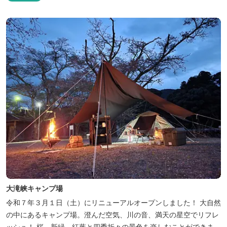
は太平洋に注ぐ伊勢湾の海の風景が広がり、後背は山に囲まれ、自
然豊かな環境で、正にゆったりとたおやかに時が流れています。
「インフィニティ風呂」と呼...
大滝峡キャンプ場
令和７年３月１日（土）にリニューアルオープンしました！ 大自然
の中にあるキャンプ場。澄んだ空気、川の音、満天の星空でリフレ
ッシュ！ 桜、新緑、紅葉と四季折々の景色を楽しむことができま