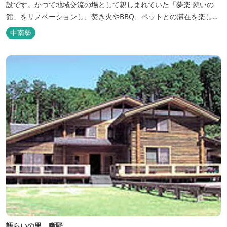
設です。かつて地域交流の場として親しまれていた「夢楽 憩いの
館」をリノベーションし、焚き火やBBQ、ペットとの滞在を楽しめ
る“キャンプ気分”の宿として生まれ変わりました。 【営業時間】 チ
中南勢
ェックイン 15：00（早めのチェックインご希望は予約時に要相
談） チェックアウト 9：00 【定休日】 不定休 【料金...
語らいの里 噺野