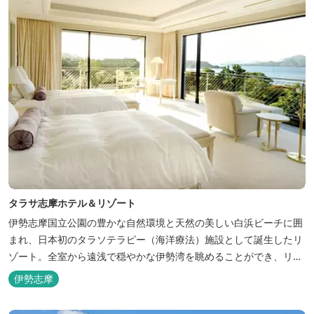
タラサ志摩ホテル＆リゾート
伊勢志摩国立公園の豊かな自然環境と天然の美しい白浜ビーチに囲
まれ、日本初のタラソテラピー（海洋療法）施設として誕生したリ
ゾート。全室から遠浅で穏やかな伊勢湾を眺めることができ、リラ
ックスした滞在をお楽しみいただけます。滞在中は、目の前の海か
伊勢志摩
らきれいな海水を引き込み、24時間以内に新鮮な状態で使用するタ
ラソテラピーや、季節の海の幸を楽しめるフレンチと日本料理が堪