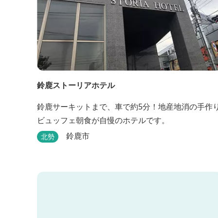
鈴鹿ストーリアホテル
鈴鹿サーキットまで、車で約5分！地産地消の手作
ビュッフェ朝食が自慢のホテルです。
鈴鹿市
北勢