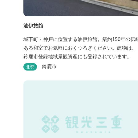
油伊旅館
城下町・神戸に位置する油伊旅館。築約150年の伝
ある和室でお気軽におくつろぎください。建物は、
鈴鹿市登録地域景観資産にも登録されています。
鈴鹿市
北勢