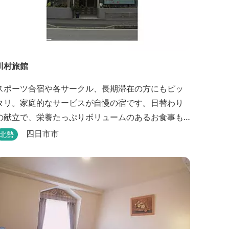
川村旅館
スポーツ合宿や各サークル、長期滞在の方にもピッ
タリ。家庭的なサービスが自慢の宿です。日替わり
の献立で、栄養たっぷりボリュームのあるお食事も
楽しめます。
四日市市
北勢