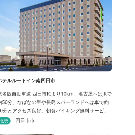
ホテルルートイン南四日市
東名阪自動車道 四日市ICより10km。名古屋へはJRで
約50分、なばなの里や長島スパーランドへは車で約
20分とアクセス良好。朝食バイキング無料サービ
ス、大浴場完備、平面駐車場169台、全室Wi-Fi完
四日市市
北勢
備。ビジネスにも観光にもご利用頂ける快適なホテ