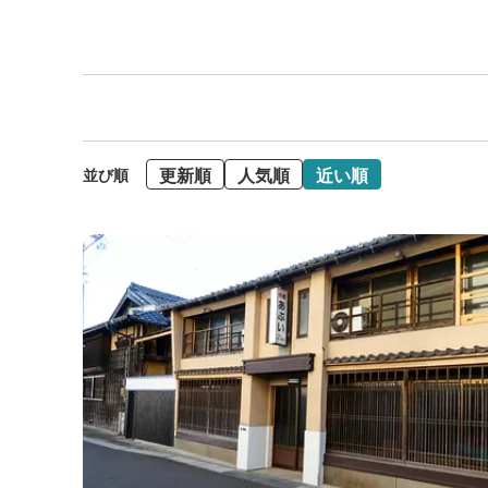
更新順
人気順
近い順
並び順