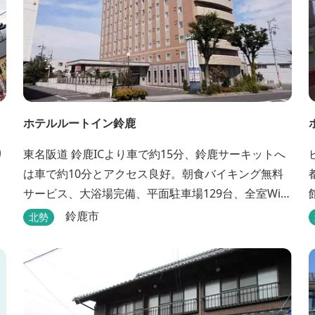
ホテルルートイン鈴鹿
り
東名阪道 鈴鹿ICより車で約15分、鈴鹿サーキットへ
は車で約10分とアクセス良好。朝食バイキング無料
サービス、大浴場完備、平面駐車場129台、全室Wi-
Fi完備。ビジネスにも観光にもご利用頂ける快適なホ
鈴鹿市
北勢
テルライフをご提供します。