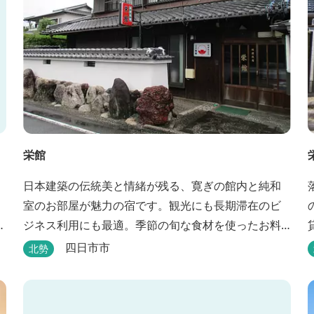
栄館
日本建築の伝統美と情緒が残る、寛ぎの館内と純和
室のお部屋が魅力の宿です。観光にも長期滞在のビ
な
ジネス利用にも最適。季節の旬な食材を使ったお料
理も楽しめます。
四日市市
北勢