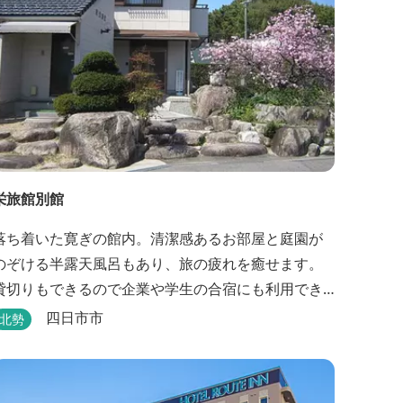
栄旅館別館
落ち着いた寛ぎの館内。清潔感あるお部屋と庭園が
のぞける半露天風呂もあり、旅の疲れを癒せます。
貸切りもできるので企業や学生の合宿にも利用でき
ます。
四日市市
北勢