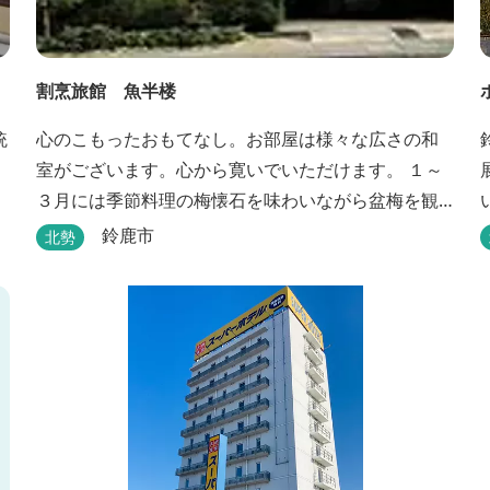
割烹旅館 魚半楼
統
心のこもったおもてなし。お部屋は様々な広さの和
室がございます。心から寛いでいただけます。 １～
３月には季節料理の梅懐石を味わいながら盆梅を観
賞することができるとあって、大人の女性にも人気
鈴鹿市
北勢
です。