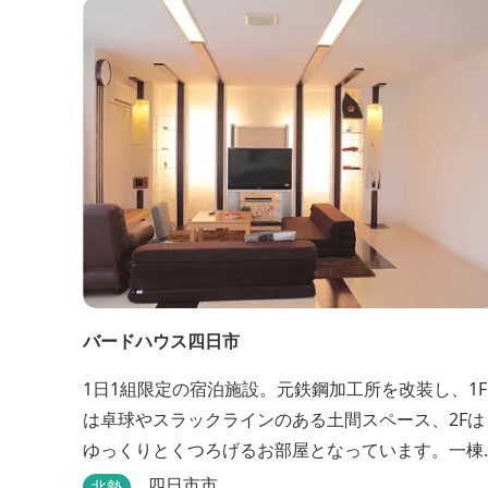
バードハウス四日市
1日1組限定の宿泊施設。元鉄鋼加工所を改装し、1F
は卓球やスラックラインのある土間スペース、2Fは
ゆっくりとくつろげるお部屋となっています。一棟
貸切のプライベート空間で、旅のひとときを過ごし
四日市市
北勢