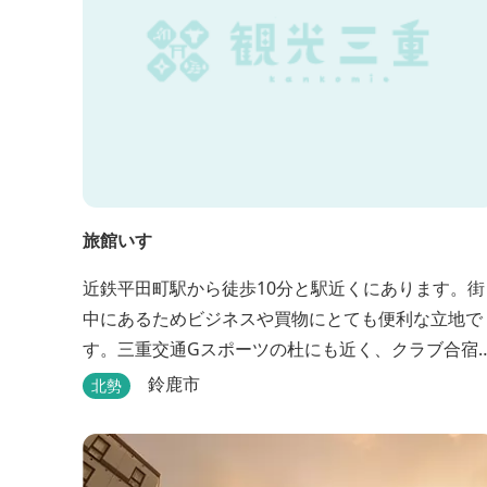
旅館いすゞ
近鉄平田町駅から徒歩10分と駅近くにあります。街
中にあるためビジネスや買物にとても便利な立地で
す。三重交通Gスポーツの杜にも近く、クラブ合宿
どに最適です。
鈴鹿市
北勢