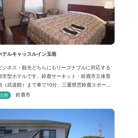
ホテルキャッスルイン玉垣
ビジネス・観光どちらにもリーズナブルに対応する
都市型ホテルです。鈴鹿サーキット・鈴鹿市立体育
館（武道館）まで車で10分、三重県営鈴鹿スポーツ
ガーデンまで車で15分の好立地！！ さらに、全檜造
鈴鹿市
北勢
り貸切風呂や各種サービスでお待ち致しておりま
す。