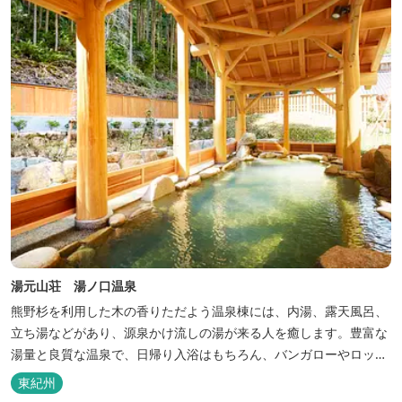
巡る旅の拠点として、当...
湯元山荘 湯ノ口温泉
熊野杉を利用した木の香りただよう温泉棟には、内湯、露天風呂、
立ち湯などがあり、源泉かけ流しの湯が来る人を癒します。豊富な
湯量と良質な温泉で、日帰り入浴はもちろん、バンガローやロッジ
などの宿泊施設も備えているので、宿泊しながらゆったりと温泉を
東紀州
楽しむ人も多いです。