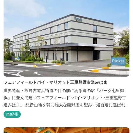
フェアフィールドバイ・マリオット三重熊野古道みはま
世界遺産・熊野古道浜街道の目の前にある道の駅「パーク七里御
浜」に並んで建つフェアフィールド･バイ･マリオット･三重熊野古
道みはま。 紀伊山地を背に雄大な熊野灘を望み、渚百選に選ばれた
七里御浜海岸などの美しい自然が広がります。一年を通して暖かで
東紀州
過ごしやすく、季節を通じて穫れる数々の品種のみかんをはじめ、
豊富な畑の幸や海の幸を堪能していただけます。 風光明媚な御浜を