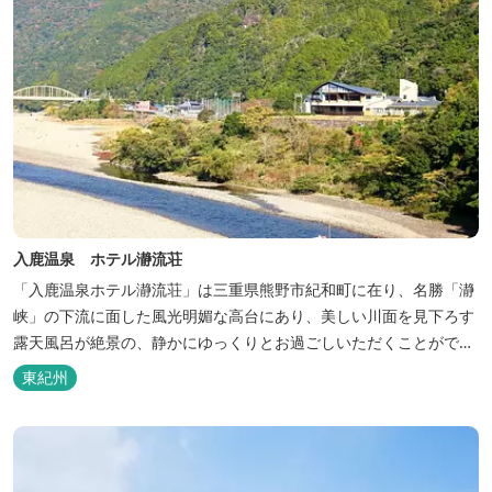
入鹿温泉 ホテル瀞流荘
「入鹿温泉ホテル瀞流荘」は三重県熊野市紀和町に在り、名勝「瀞
峡」の下流に面した風光明媚な高台にあり、美しい川面を見下ろす
露天風呂が絶景の、静かにゆっくりとお過ごしいただくことができ
る温泉宿泊施設です。 熊野古道をはじめ、日本一の棚田と称される
東紀州
丸山千枚田、赤木城跡、熊野本宮大社（熊野三山）、玉置神社が近
くに点在し、和歌山・奈良の遺産や名所からも近いことから観光ア
クセスには大変便利な立地と...