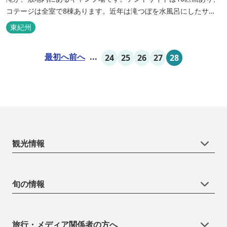
コテージは全室で8棟あります。近年は滝つぼを水風呂にしたサウ
ナが人気です。
東紀州
最初へ
前へ
...
24
25
26
27
28
観光情報
旬の情報
旅行・メディア関係者の方へ