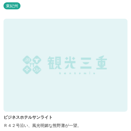
泊の方には日替わりでご用意します。」オーナー様談。もし重なっ
東紀州
た場合は、ごめんなさい。
ビジネスホテルサンライト
Ｒ４２号沿い、風光明媚な熊野灘が一望。