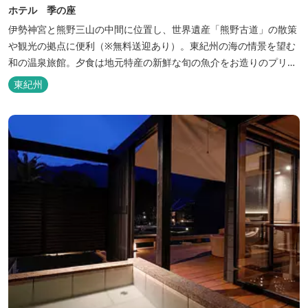
ホテル 季の座
伊勢神宮と熊野三山の中間に位置し、世界遺産「熊野古道」の散策
や観光の拠点に便利（※無料送迎あり）。東紀州の海の情景を望む
和の温泉旅館。夕食は地元特産の新鮮な旬の魚介をお造りのプリフ
ィックが人気の会席料理で。お好みの干物を炭火焼で楽しむ朝食バ
東紀州
イキングが好評です。お仲間同士、そしてご家族で、さまざまな寛
ぎの時間をお楽しみください。 「きほく千年温泉」を自家源泉とし
た温泉大浴場棟には男女別に内湯...