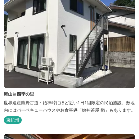
海山㏌四季の里
世界遺産熊野古道・始神峠にほど近い1日1組限定の民泊施設。敷地
内にはバーベキューハウスやお食事処「始神茶屋 楢」もあります。
東紀州