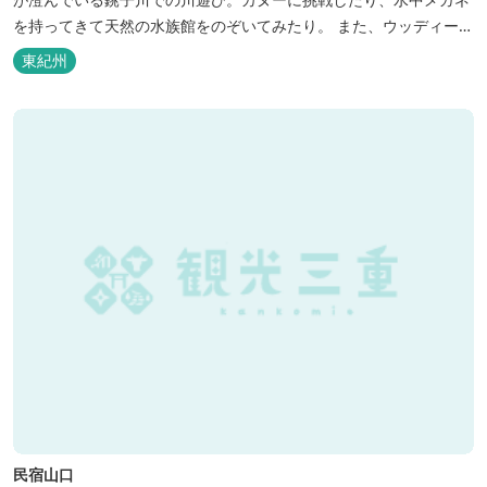
を持ってきて天然の水族館をのぞいてみたり。 また、ウッディーク
ラフト教室やストーンクラフト教室など各種イベントも盛りだくさ
東紀州
ん。森林浴を楽しんだり、一日中遊び、ゆったりできます。 紀北町
の海の幸をふんだんに使った海鮮・焼肉バーベキュー。家族で，グ
ループで、海辺や川遊び...
民宿山口