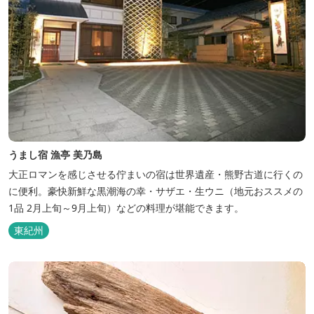
うまし宿 漁亭 美乃島
大正ロマンを感じさせる佇まいの宿は世界遺産・熊野古道に行くの
に便利。豪快新鮮な黒潮海の幸・サザエ・生ウニ（地元おススメの
1品 2月上旬～9月上旬）などの料理が堪能できます。
東紀州