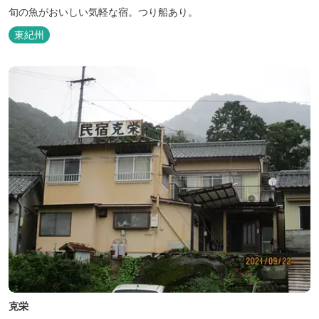
旬の魚がおいしい気軽な宿。つり船あり。
東紀州
克栄