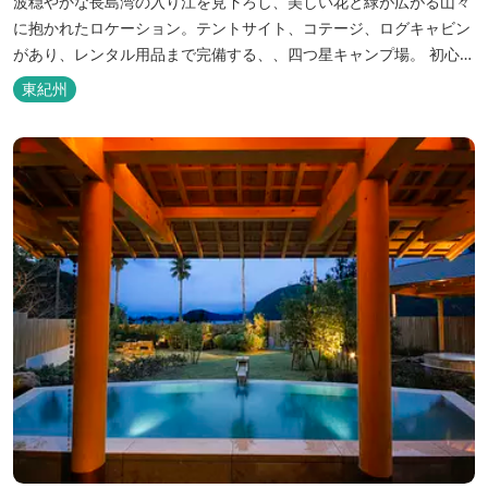
波穏やかな長島湾の入り江を見下ろし、美しい花と緑が広がる山々
に抱かれたロケーション。テントサイト、コテージ、ログキャビン
があり、レンタル用品まで完備する、、四つ星キャンプ場。 初心者
の方にも安心の施設と管理体制を整えています。目の前に広がる海
東紀州
で、釣り、磯遊び、シーカヤックなど、様々な遊びが楽しめます。