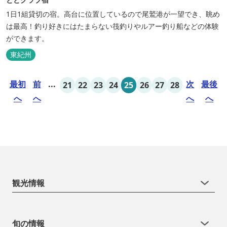
1日1組貸切の宿。高台に位置しているので尾鷲港が一望でき、眺め
は最高！釣り好きにはたまらない筏釣りやルアー釣り船などの体験
ができます。
東紀州
最初
前
...
次
最後
21
22
23
24
25
26
27
28
へ
へ
へ
へ
観光情報
旬の情報