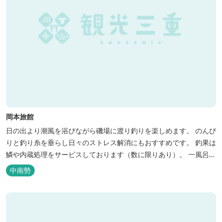
岡本旅館
日の出より潮風を浴びながら磯場に渡り釣りを楽しめます。 のんび
りと釣り糸を垂らし日々のストレス解消にもおすすめです。 釣果は
鱗や内蔵処理をサービスしております（数に限りあり）。 一風呂浴
びてさっぱりしてお帰りいただけます。 料金１名５５００円、弁当
中南勢
５００円