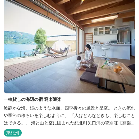
一棟貸しの海辺の宿 窮楽通楽
波静かな海、鏡のような水面、四季折々の風景と星空。 ときの流れ
や季節の移ろいを楽しむように、 「人はどんなときも、楽しむこと
はできる」。 海と山と空に囲まれた紀北町矢口浦の貸別荘【窮楽通
楽】。 中国古典『荘子』の一節「窮亦楽、通亦楽」から名づけまし
東紀州
た。 いつでも気軽にご利用ください。