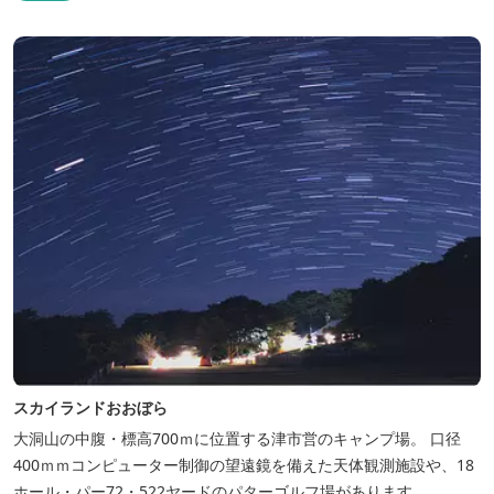
の“HACIENDA”は、スペイン語で荘園の主の館を...
スカイランドおおぼら
大洞山の中腹・標高700ｍに位置する津市営のキャンプ場。 口径
400ｍｍコンピューター制御の望遠鏡を備えた天体観測施設や、18
ホール・パー72・522ヤードのパターゴルフ場があります。