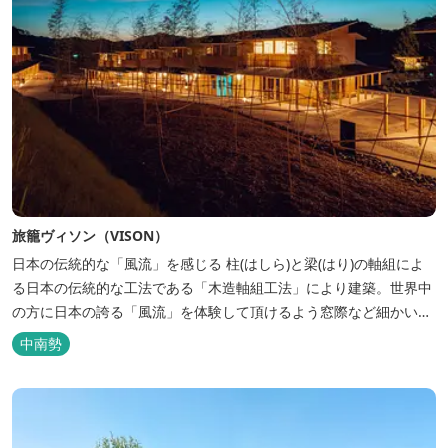
旅籠ヴィソン（VISON）
日本の伝統的な「風流」を感じる 柱(はしら)と梁(はり)の軸組によ
る日本の伝統的な工法である「木造軸組工法」により建築。世界中
の方に日本の誇る「風流」を体験して頂けるよう窓際など細かいデ
ィテールにこだわりました。4棟から成る旅籠棟では各棟1階に入居
中南勢
するテナントプロデュースにより洗練された世界観を各客室でお楽
しみいただけ...