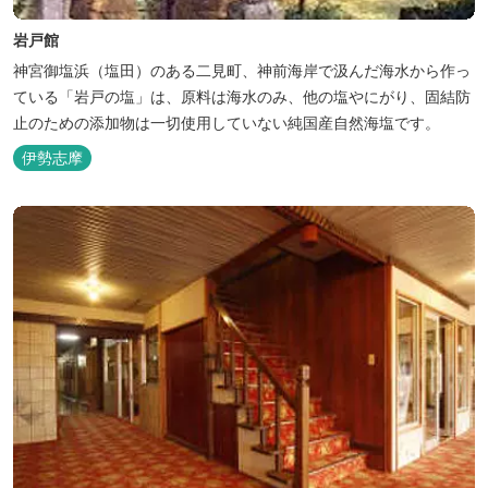
岩戸館
神宮御塩浜（塩田）のある二見町、神前海岸で汲んだ海水から作っ
ている「岩戸の塩」は、原料は海水のみ、他の塩やにがり、固結防
止のための添加物は一切使用していない純国産自然海塩です。
伊勢志摩