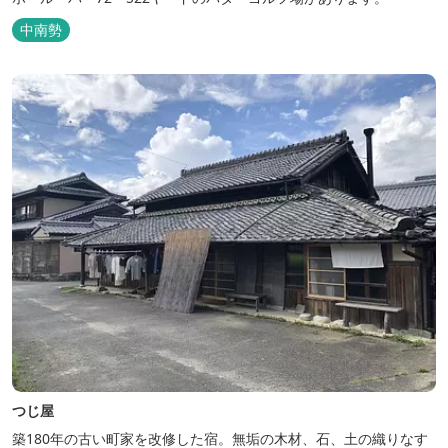
中南勢
つじ屋
築180年の古い町家を改修した宿。無垢の木材、石、土の織りなす