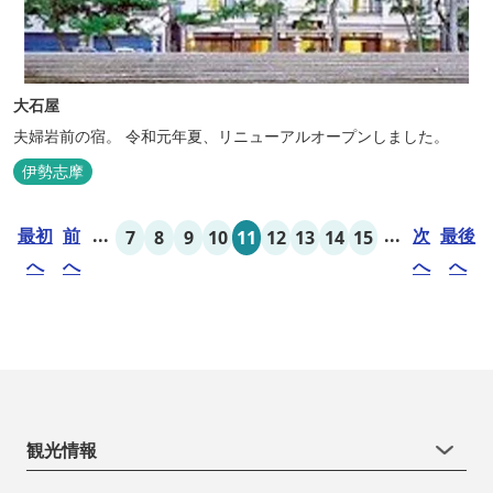
大石屋
夫婦岩前の宿。 令和元年夏、リニューアルオープンしました。
伊勢志摩
最初
前
...
...
次
最後
7
8
9
10
11
12
13
14
15
へ
へ
へ
へ
観光情報