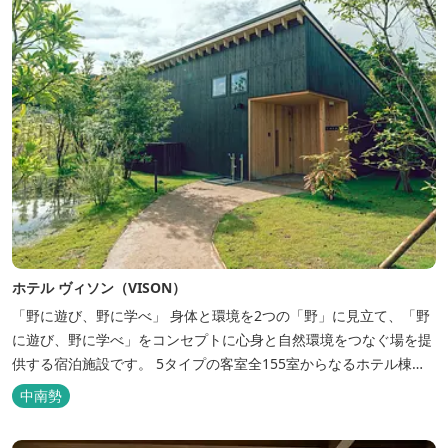
ホテル ヴィソン（VISON）
「野に遊び、野に学べ」 身体と環境を2つの「野」に見立て、「野
に遊び、野に学べ」をコンセプトに心身と自然環境をつなぐ場を提
供する宿泊施設です。 5タイプの客室全155室からなるホテル棟
と、プライベートな滞在が楽しめる一棟独立型のヴィラ6棟がござ
中南勢
います。