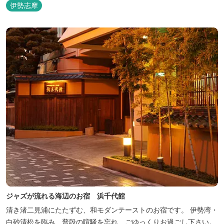
呂完備、駅近、夫婦岩まで徒歩15分です。
伊勢志摩
ジャズが流れる海辺のお宿 浜千代館
清き渚二見浦にたたずむ、和モダンテーストのお宿です。 伊勢湾・
白砂清松を臨み、普段の喧騒を忘れ、ごゆっくりお過ごし下さい。