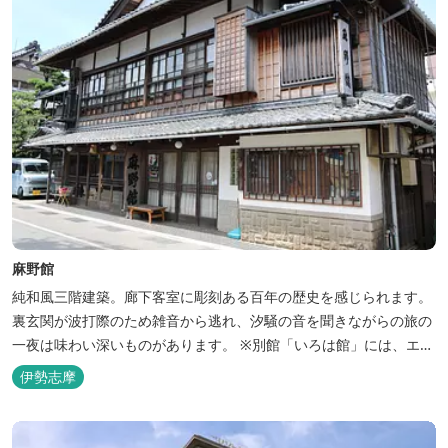
麻野館
純和風三階建築。廊下客室に彫刻ある百年の歴史を感じられます。
裏玄関が波打際のため雑音から逃れ、汐騒の音を聞きながらの旅の
一夜は味わい深いものがあります。 ※別館「いろは館」には、エイ
リアンやプレデターのリアルな模型があり、初めて見た方はビック
伊勢志摩
リしますよ。