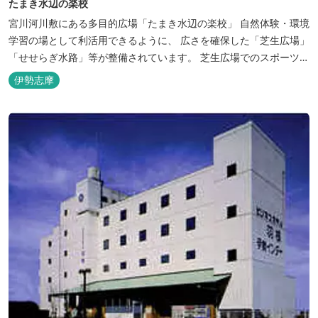
たまき水辺の楽校
宮川河川敷にある多目的広場「たまき水辺の楽校」 自然体験・環境
学習の場として利活用できるように、 広さを確保した「芝生広場」
「せせらぎ水路」等が整備されています。 芝生広場でのスポーツや
バーベキューはもちろん、 車での乗り入れも可能なため、オートキ
伊勢志摩
ャンプなどもお楽しみいただけます！ 火災防止のため、バーベキュ
ー･焚火等をする際は、 直火にならないように焚火台･コンロ等を
使...