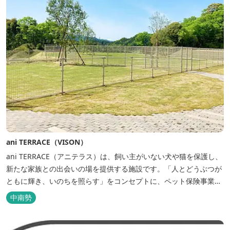
ani TERRACE（VISON）
ani TERRACE（アニテラス）は、飼い主がいない犬や猫を保護し、
新たな家族との出会いの場を提供する施設です。「人とどうぶつが
ともに輝き、いのちを照らす」をコンセプトに、ペット保険事業を
行うアニコムグループが運営します。また、本施設では、飼い主様
中南勢
と一緒にVISONへ訪れたペットを一時的にお預かりするペットホテ
ルをご用意しているほか、広々...