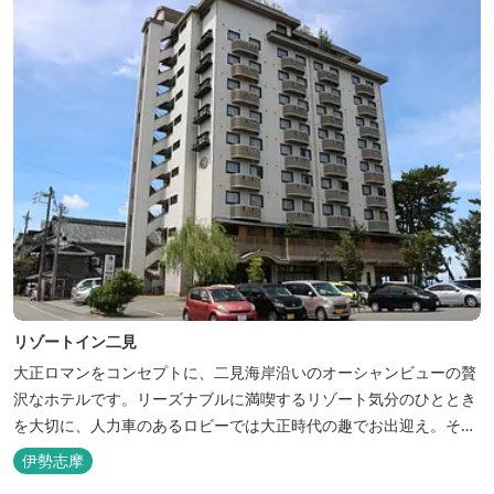
リゾートイン二見
大正ロマンをコンセプトに、二見海岸沿いのオーシャンビューの贅
沢なホテルです。リーズナブルに満喫するリゾート気分のひととき
を大切に、人力車のあるロビーでは大正時代の趣でお出迎え。そし
て、抜群の眺めが自慢の露天風呂｢七福の湯｣は、趣向を凝らした七
伊勢志摩
つのお風呂のうち、五つをご宿泊者様無料の貸切風呂としてご利用