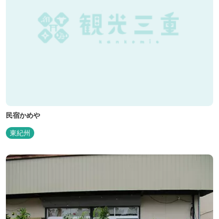
民宿かめや
東紀州