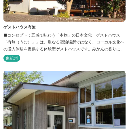
ゲストハウス有無
■コンセプト：五感で味わう「本物」の日本文化 ゲストハウス
「有無（うむ）」」は、単なる宿泊場所ではなく、ローカル文化へ
の没入体験を提供する体験型ゲストハウスです。みかんの香りに包
まれ、歴史ある世界遺産を巡り、日本の原風景に触れる。「本物」
東紀州
の日本文化を巡る冒険がここから始まります。 「年中みかんのとれ
るまち」にある当館は、ご宿泊のお客様にその時期に採れた旬の
「ウエルカムみかん」や無農薬野菜の...