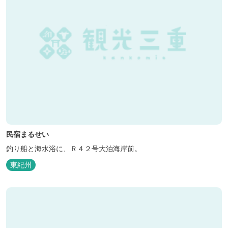
民宿まるせい
釣り船と海水浴に、Ｒ４２号大泊海岸前。
東紀州