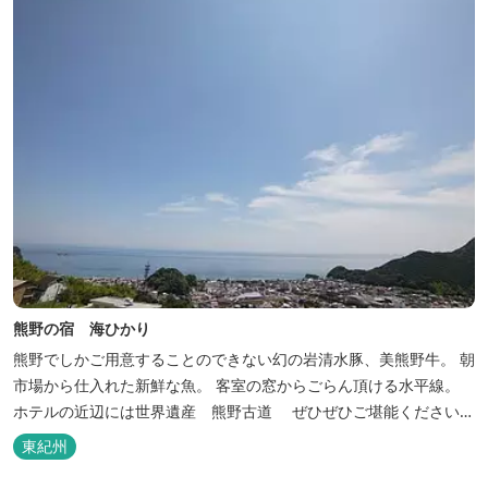
熊野の宿 海ひかり
熊野でしかご用意することのできない幻の岩清水豚、美熊野牛。 朝
市場から仕入れた新鮮な魚。 客室の窓からごらん頂ける水平線。
ホテルの近辺には世界遺産 熊野古道 ぜひぜひご堪能くださいま
せ。
東紀州