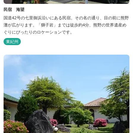
民宿 海望
国道42号の七里御浜沿いにある民宿。その名の通り、目の前に熊野
灘が広がります。「獅子岩」までは徒歩約4分、熊野の世界遺産め
ぐりにぴったりのロケーションです。
東紀州