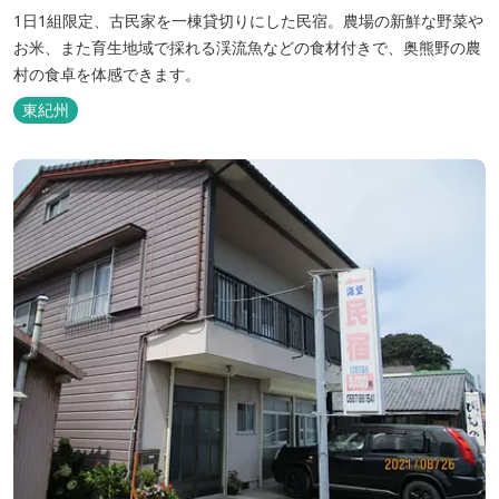
1日1組限定、古民家を一棟貸切りにした民宿。農場の新鮮な野菜や
お米、また育生地域で採れる渓流魚などの食材付きで、奥熊野の農
村の食卓を体感できます。
東紀州