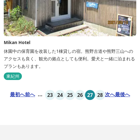
Mikan Hotel
休園中の保育園を改装した1棟貸しの宿。熊野古道や熊野三山への
アクセスも良く、観光の拠点としても便利。愛犬と一緒に泊まれる
プランもあります。
東紀州
最初へ
前へ
...
次へ
最後へ
23
24
25
26
27
28