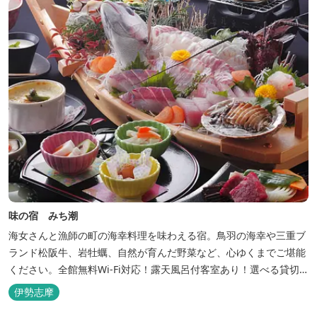
味の宿 みち潮
海女さんと漁師の町の海幸料理を味わえる宿。鳥羽の海幸や三重ブ
ランド松阪牛、岩牡蠣、自然が育んだ野菜など、心ゆくまでご堪能
ください。全館無料Wi-Fi対応！露天風呂付客室あり！選べる貸切
風呂も人気♪相差町内にはパワースポット石神さん（神明神社）あ
伊勢志摩
り！伊勢神宮・おかげ横丁まで最短40分！鳥羽十景にも選ばれた千