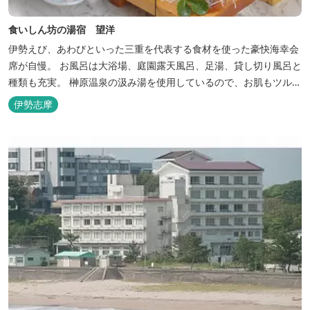
食いしん坊の湯宿 望洋
伊勢えび、あわびといった三重を代表する食材を使った豪快海幸会
席が自慢。 お風呂は大浴場、庭園露天風呂、足湯、貸し切り風呂と
種類も充実。 榊原温泉の汲み湯を使用しているので、お肌もツルツ
ルに。
伊勢志摩