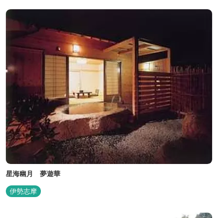
星海幽月 夢遊華
伊勢志摩