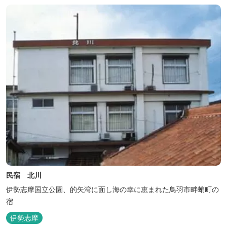
鳥ヶ浜は当館の目の前！宿を一歩出れば、満天の星空！周りに何も
ない場所だからこそ、星空がき...
民宿 北川
伊勢志摩国立公園、的矢湾に面し海の幸に恵まれた鳥羽市畔蛸町の
宿
伊勢志摩