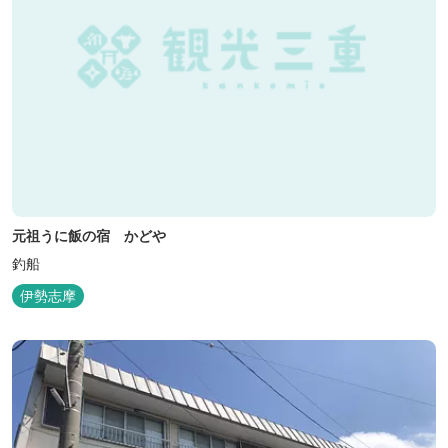
元祖うに飯の宿 かどや
釣船
伊勢志摩