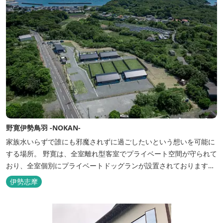
野寛伊勢鳥羽 -NOKAN-
家族水いらずで誰にも邪魔されずに過ごしたいという想いを可能に
する場所。 野寛は、全室離れ型客室でプライベート空間が守られて
おり、全室個別にプライベートドッグランが設置されております。
室内面積66㎡～115㎡、プライベートドッグラン面積140㎡～330㎡
伊勢志摩
を設置した広い作りで、 和モダンをコンセプトとした洗練されたデ
ザインのお部屋となります。 お部屋から望むプライベートドッグ
ラ...