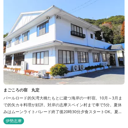
まごころの宿 丸定
パールロード的矢湾大橋たもとに建つ海岸の一軒宿。10月～3月ま
で的矢カキ料理が好評。対岸の志摩スペイン村まで車で5分。夏休
みはムーンライトパレード終了後20時30分夕食スタートOK。夏ガ
キ6月～8月も好評。
伊勢志摩