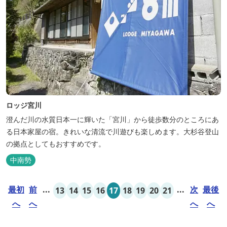
ロッジ宮川
澄んだ川の水質日本一に輝いた「宮川」から徒歩数分のところにあ
る日本家屋の宿。きれいな清流で川遊びも楽しめます。大杉谷登山
の拠点としてもおすすめです。
中南勢
最初
前
...
...
次
最後
13
14
15
16
17
18
19
20
21
へ
へ
へ
へ