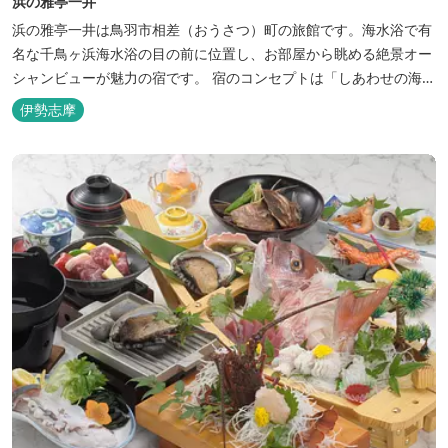
浜の雅亭一井
浜の雅亭一井は鳥羽市相差（おうさつ）町の旅館です。海水浴で有
名な千鳥ヶ浜海水浴の目の前に位置し、お部屋から眺める絶景オー
シャンビューが魅力の宿です。 宿のコンセプトは「しあわせの海
へ、ようきたなあ」。鳥羽市の南端「相差(おうさつ)」は太平洋に
伊勢志摩
面したみなと町。相差の海は、おいしい海産物、海女さん、美しい
千鳥ヶ浜、海に浮く富士山、水平線に昇る朝陽といった自然に恵ま
れた「しあわせの海」です。...