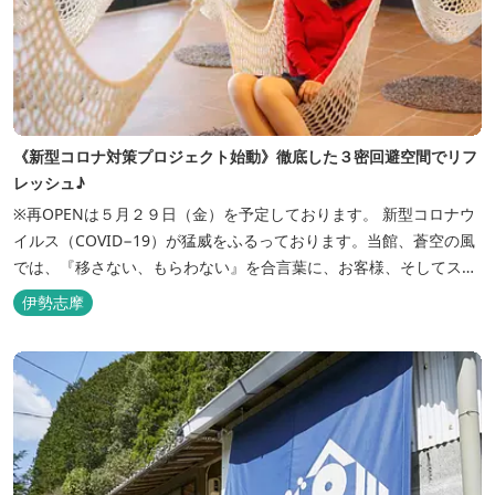
《新型コロナ対策プロジェクト始動》徹底した３密回避空間でリフ
レッシュ♪
※再OPENは５月２９日（金）を予定しております。 新型コロナウ
イルス（COVID−19）が猛威をふるっております。当館、蒼空の風
では、『移さない、もらわない』を合言葉に、お客様、そしてスタ
ッフの感染リスクを最小限に抑えるために、館内設備、オペレーシ
伊勢志摩
ョンを見直し、徹底した管理を行います。 ※「３密・感染対策の見
える化」のため長文になっております。 《３密回避基本対策》
【密閉...