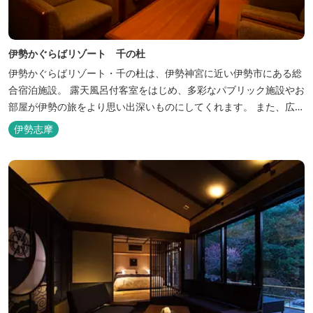
伊勢かぐらばリゾート 千の杜
伊勢かぐらばリゾート・千の杜は、伊勢神宮に近い伊勢市にある総
合宿泊施設。 露天風呂付客室をはじめ、多彩なパブリック施設やお
部屋が伊勢の旅をより思い出深いものにしてくれます。 また、広大
な敷地内にはテニスコート、野球場を始めとしたスポーツ施設や、
伊勢志摩
ウォータースライダーを有する流水プール、お子様が楽しめる児童
遊園など、様々なアウトドア施設がございます。杜の自然を感じな
がら、充実した伊勢の一日を...