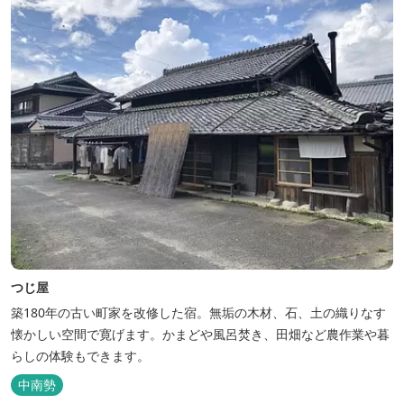
つじ屋
築180年の古い町家を改修した宿。無垢の木材、石、土の織りなす
懐かしい空間で寛げます。かまどや風呂焚き、田畑など農作業や暮
らしの体験もできます。
中南勢