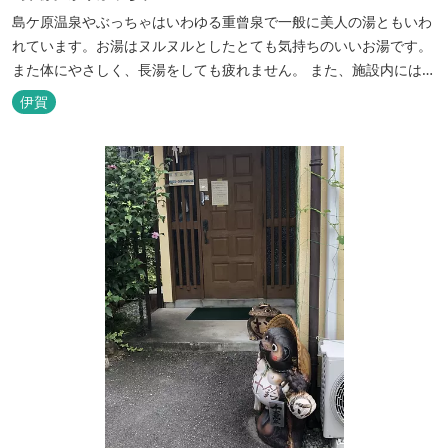
島ケ原温泉やぶっちゃはいわゆる重曾泉で一般に美人の湯ともいわ
れています。お湯はヌルヌルとしたとても気持ちのいいお湯です。
また体にやさしく、長湯をしても疲れません。 また、施設内にはオ
ートキャンプ場、デイキャンプ場、テニスコート、水遊び場（夏季
伊賀
限定）、こんにゃくやパン作りの体験できる工房などがあります。
木津川（鯛ケ瀬）のほとりにある美しい自然を生かしたオートキャ
ンプやディキャンプ...