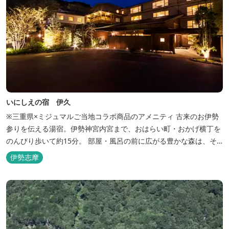
いにしえの宿 伊久
※三重県×ミジュマルご当地コラボ商品のアメニティ 古来のお伊勢
参りを伝える湯宿。伊勢神宮内宮まで、おはらい町・おかげ横丁を
のんびり歩いて約15分。 部屋・風呂の前に広がる豊かな森は、そ
のまま内宮の森へと連なっています。 お伊勢さんとつながってい
伊勢志摩
る・・そんな気持ちになる宿です。 館内には2つの大浴場と趣の異
なる３つの貸切露天風呂を楽しめます。