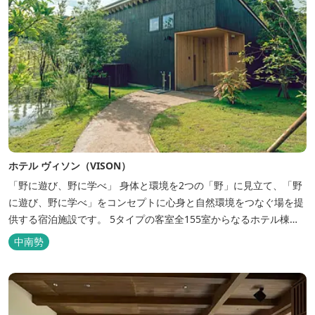
ホテル ヴィソン（VISON）
「野に遊び、野に学べ」 身体と環境を2つの「野」に見立て、「野
に遊び、野に学べ」をコンセプトに心身と自然環境をつなぐ場を提
供する宿泊施設です。 5タイプの客室全155室からなるホテル棟
と、プライベートな滞在が楽しめる一棟独立型のヴィラ6棟がござ
中南勢
います。