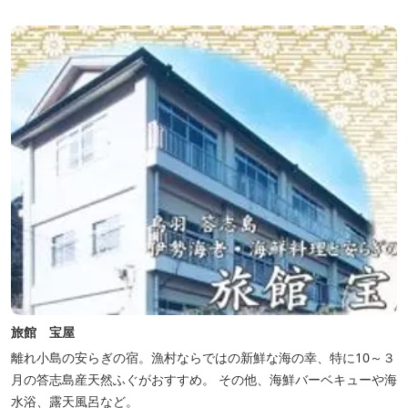
旅館 宝屋
離れ小島の安らぎの宿。漁村ならではの新鮮な海の幸、特に10～３
月の答志島産天然ふぐがおすすめ。 その他、海鮮バーベキューや海
水浴、露天風呂など。