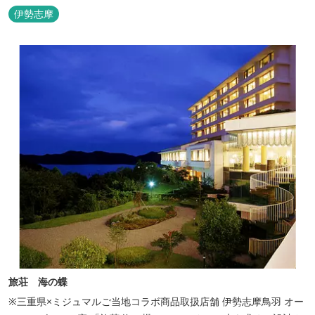
🏖三重の海水浴場ビーチ特集 プー...
伊勢志摩
旅荘 海の蝶
※三重県×ミジュマルご当地コラボ商品取扱店舗 伊勢志摩鳥羽 オー