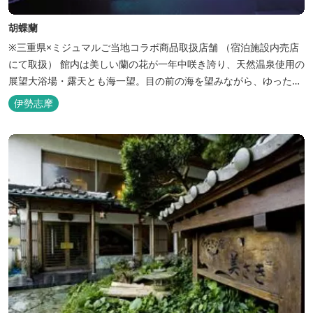
胡蝶蘭
※三重県×ミジュマルご当地コラボ商品取扱店舗 （宿泊施設内売店
にて取扱） 館内は美しい蘭の花が一年中咲き誇り、天然温泉使用の
展望大浴場・露天とも海一望。目の前の海を望みながら、ゆったり
とした時間をお過ごし下さい。
伊勢志摩