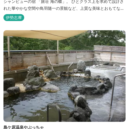
シャンビューの宿 「旅荘 海の蝶」。 ひとクラス上を求めて設計さ
れた華やかな空間や鳥羽随一の景観など、上質な美味とおもてなし
をお約束します。 海の蝶ならではのゆとりの休日をお過ごし下さい
伊勢志摩
ませ。
島ケ原温泉やぶっちゃ