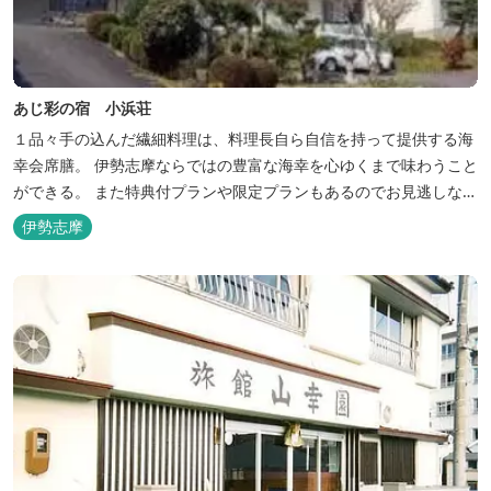
あじ彩の宿 小浜荘
１品々手の込んだ繊細料理は、料理長自ら自信を持って提供する海
幸会席膳。 伊勢志摩ならではの豊富な海幸を心ゆくまで味わうこと
ができる。 また特典付プランや限定プランもあるのでお見逃しな
く。
伊勢志摩