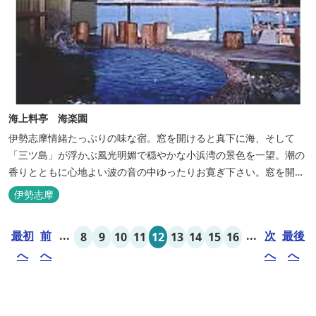
海上料亭 海楽園
伊勢志摩情緒たっぷりの味な宿。窓を開けると真下に海、そして
「三ツ島」が浮かぶ風光明媚で穏やかな小浜湾の景色を一望。潮の
香りとともに心地よい波の音の中ゆったりお寛ぎ下さい。窓を開け
浴衣姿でのんびり太公望！ 部屋から釣りができる「座敷釣り」は当
伊勢志摩
館ならではの名物。（貸しざお／エサ付要予約） 海水温泉露天風呂
は貸切もできます。また、季節により食べ放題プランもあるのでお
最初
前
...
...
次
最後
8
9
10
11
12
13
14
15
16
問い合わせください。
へ
へ
へ
へ