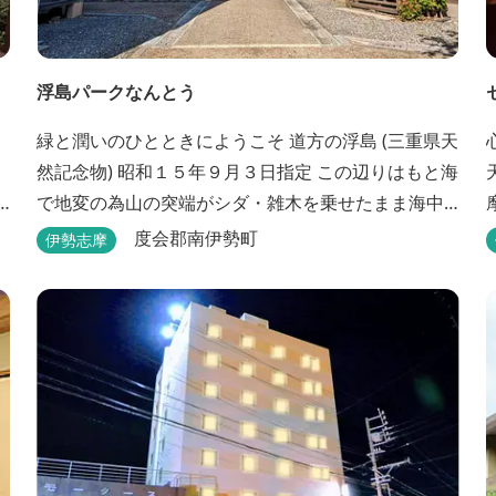
浮島パークなんとう
緑と潤いのひとときにようこそ ​道方の浮島 (三重県天
然記念物) 昭和１５年９月３日指定 この辺りはもと海
で地変の為山の突端がシダ・雑木を乗せたまま海中
にすべり落ちその後海水の増減とともに浮き沈みす
度会郡南伊勢町
伊勢志摩
るようになったと伝えられています。 周辺は浮島を
廻る散策路が設けられ、また海岸線が一望できる展
望塔へと続く遊歩道もあり自然と親しむ見どころが
あります。 ご家族連れで気軽にご利用頂け...