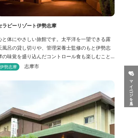
セラピーリゾート伊勢志摩
心と体にやさしい旅館です。太平洋を一望できる露
天風呂の貸し切りや、管理栄養士監修のもと伊勢志
摩の味覚を盛り込んだコントロール食も楽しむこと
ができます。
志摩市
伊勢志摩
マイページを見る