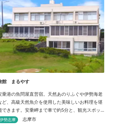
旅館 まるやす
安乗港の魚問屋直営宿。天然あのりふぐや伊勢海老
など、高級天然魚介を使用した美味しいお料理を堪
能できます。安乗岬まで車で約5分と、観光スポット
へのアクセスも良好です。
志摩市
伊勢志摩