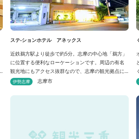
ステ-ションホテル アネックス
近鉄鵜方駅より徒歩で約5分。志摩の中心地「鵜方」
に位置する便利なローケーションです。周辺の有名
観光地にもアクセス抜群なので、志摩の観光拠点に
も最適です。
志摩市
伊勢志摩