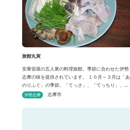
旅館丸寅
安乗宿屋の五人衆の料理旅館。季節に合わせた伊勢
志摩の味を提供されています。 １０月～３月は「あ
のりふぐ」の季節。「てっさ」、「てっちり」、
「しゃぶしゃぶ」、「唐揚げ」に舌鼓を打っていた
志摩市
伊勢志摩
だけます。その他、クエマス、伊勢エビ料理もあ
り。