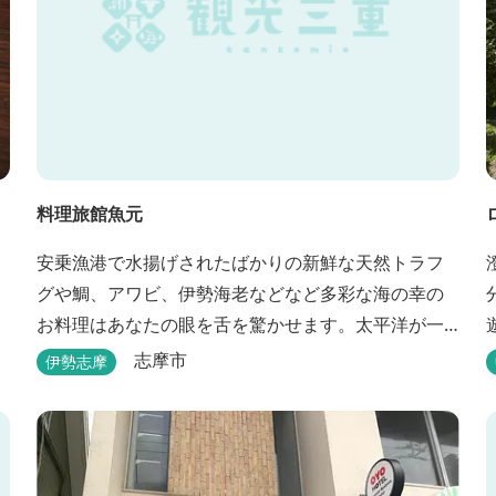
料理旅館魚元
安乗漁港で水揚げされたばかりの新鮮な天然トラフ
グや鯛、アワビ、伊勢海老などなど多彩な海の幸の
お料理はあなたの眼を舌を驚かせます。太平洋が一
望できる静かな宿。
志摩市
伊勢志摩