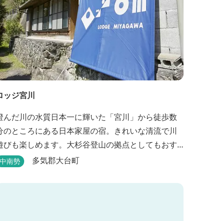
ロッジ宮川
澄んだ川の水質日本一に輝いた「宮川」から徒歩数
分のところにある日本家屋の宿。きれいな清流で川
遊びも楽しめます。大杉谷登山の拠点としてもおす
すめです。
多気郡大台町
中南勢