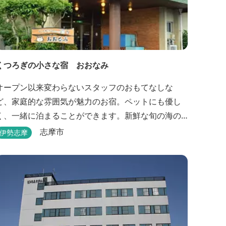
くつろぎの小さな宿 おおなみ
オープン以来変わらないスタッフのおもてなしな
ど、家庭的な雰囲気が魅力のお宿。ペットにも優し
く、一緒に泊まることができます。新鮮な旬の海の
幸などお食事も楽しめます。
志摩市
伊勢志摩