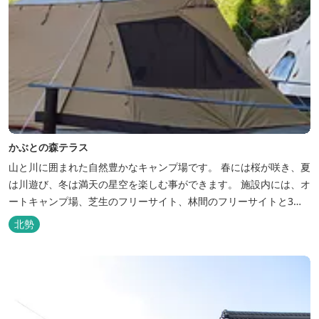
かぶとの森テラス
山と川に囲まれた自然豊かなキャンプ場です。 春には桜が咲き、夏
は川遊び、冬は満天の星空を楽しむ事ができます。 施設内には、オ
ートキャンプ場、芝生のフリーサイト、林間のフリーサイトと3種
類のキャンプ場があり、豊かな自然の中でのんびりとキャンプを楽
北勢
しむ事ができます。 テント泊が苦手な方や、小さなお子様連れの方
はコテージがおススメ。 大小合わせて6棟のコテージがあります。
キャン...