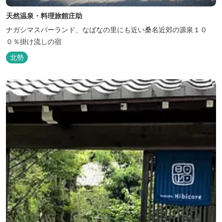
天然温泉・料理旅館庄助
ナガシマスパーランド、なばなの里にも近い桑名近郊の源泉１０
０％掛け流しの宿
北勢