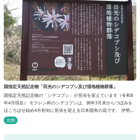
国指定天然記念物「田光のシデコブシ及び湿地植物群落」
国指定天然記念物の「シデコブシ」が見頃を迎えています（令和8
年4月現在） モクレン科のシデコブシは、例年3月末からつぼみを
ほころばせ始め4月初旬に見頃を迎える日本固有の花です。 伊勢湾
周辺の狭い範囲に自生するシデコブシは、三重県内ではいなべ市、
北勢
菰野町、四日市市などの北勢地方に見られ これらの自生地は日本に
おけるシデコブシ天然分布の西の端にあたります。 約500万年前に