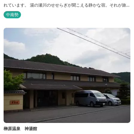
れています。 湯の瀬川のせせらぎが聞こえる静かな宿。それが旅
館 清少納言です。柔らかく滑らかな安らぎの湯や旬の味、心のこ
中南勢
もったおもてなしを心掛けております。 日頃の喧騒から離れ、平安
の才女清少納言もお墨付きの名湯を是非実感してください。
榊原温泉 神湯館