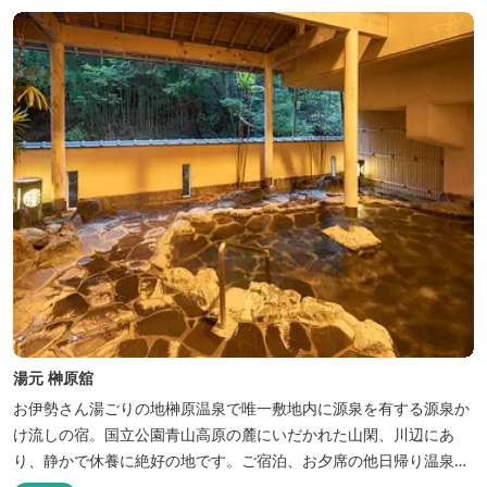
湯元 榊原舘
お伊勢さん湯ごりの地榊原温泉で唯一敷地内に源泉を有する源泉か
け流しの宿。国立公園青山高原の麓にいだかれた山閑、川辺にあ
り、静かで休養に絶好の地です。ご宿泊、お夕席の他日帰り温泉も
楽しめます。お料理にも温泉を用いた温泉野菜蒸しの他美と健康を