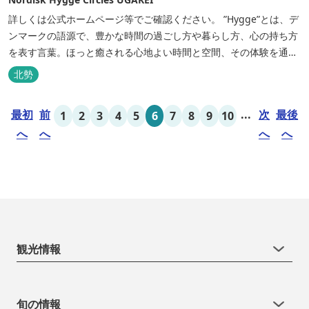
詳しくは公式ホームページ等でご確認ください。 ”Hygge”とは、デ
ンマークの語源で、豊かな時間の過ごし方や暮らし方、心の持ち方
を表す言葉。ほっと癒される心地よい時間と空間、その体験を通し
て得られる幸福感のことです。 デンマーク発のアウトドアブランド
北勢
「Nordisk（ノルディスク）」と三重県いなべ市が連携して手がけ
た日本初のアウトドアフィールドが、2023年４月３日にオープンし
最初
前
...
次
最後
1
2
3
4
5
6
7
8
9
10
ました...
へ
へ
へ
へ
観光情報
旬の情報