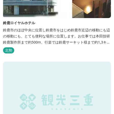
鈴鹿ロイヤルホテル
鈴鹿市のほぼ中央に位置し鈴鹿市をはじめ鈴鹿市近辺の移動にも辺
の移動にも、とても便利な場所に位置します。お仕事では本田技研
鈴鹿製作所まで約500m、行楽では鈴鹿サーキット様まで約1,3キ
ロ、スポーツ行事では鈴鹿スポーツガーデン様まで約3キロととて
北勢
も近い場所にあります。亀山市へのアクセスも便利でシャープ亀山
工場では約10キロと鈴鹿市では近い場所となっております。