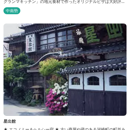
グランマキッチン」の地元食材で作ったオリジナルピザは大好評！
バーベキューも楽しめます。食材と必要な道具がセットになった
中南勢
「手ぶらバーベキューセット」も人気です。 『ごかつら池どうぶつ
パーク』近くにあります。 多気町観光協会のフェイスブックでは多
気町のローカ...
星出館
★ エコノミー＆ヘルシー宿 ★ 古い商屋や蔵のある河崎町の町並み