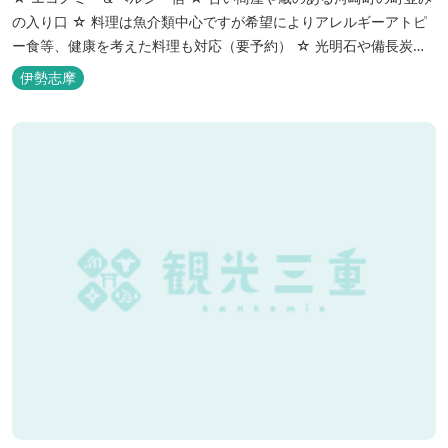
の入り口 ☆ 料理は魚介類中心ですが希望によりアレルギーアトピ
ー食等、健康を考えた料理も対応（要予約） ☆ 光明石や備長炭を
設置した青森ヒバと信楽焼のお風呂で心身のリフレッシュを！
伊勢志摩
【Japanese Inn Group 会員です】