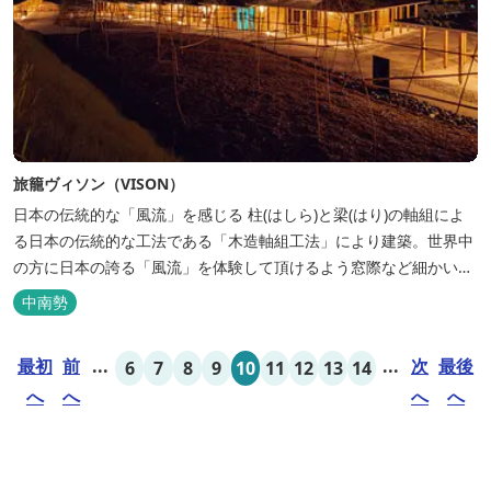
旅籠ヴィソン（VISON）
日本の伝統的な「風流」を感じる 柱(はしら)と梁(はり)の軸組によ
る日本の伝統的な工法である「木造軸組工法」により建築。世界中
の方に日本の誇る「風流」を体験して頂けるよう窓際など細かいデ
ィテールにこだわりました。4棟から成る旅籠棟では各棟1階に入居
中南勢
するテナントプロデュースにより洗練された世界観を各客室でお楽
しみいただけ...
最初
前
...
...
次
最後
6
7
8
9
10
11
12
13
14
へ
へ
へ
へ