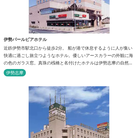
伊勢パールピアホテル
近鉄伊勢市駅北口から徒歩2分。 船が港で休息するように人が集い
快適に過ごし旅立つようなホテル。優しいアースカラーの外観に海
の色のガラス窓。真珠の桟橋と名付けたホテルは伊勢志摩の自然保
護への思いか省エネルギーへの工夫と設備を備えています。 和食・
伊勢志摩
イタリアンレストランがございます。 また、宿泊のお客様は途中出
入り自由立体駐車場を無料でお使いいただけます。