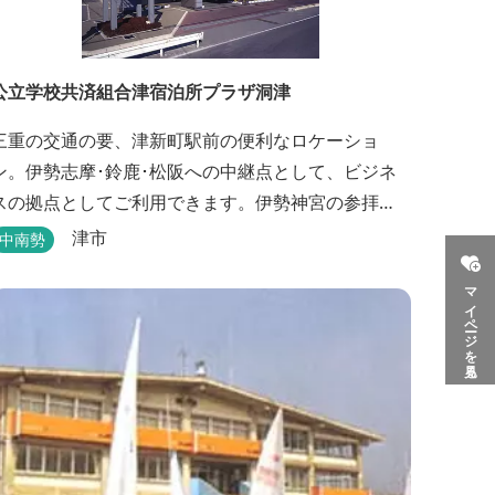
公立学校共済組合津宿泊所プラザ洞津
三重の交通の要、津新町駅前の便利なロケーショ
ン。伊勢志摩･鈴鹿･松阪への中継点として、ビジネ
スの拠点としてご利用できます。伊勢神宮の参拝
や、海水浴、潮干狩りなどのレジャー・観光にも最
津市
中南勢
適です。
マイページを見る