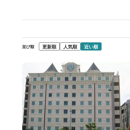
更新順
人気順
近い順
並び順