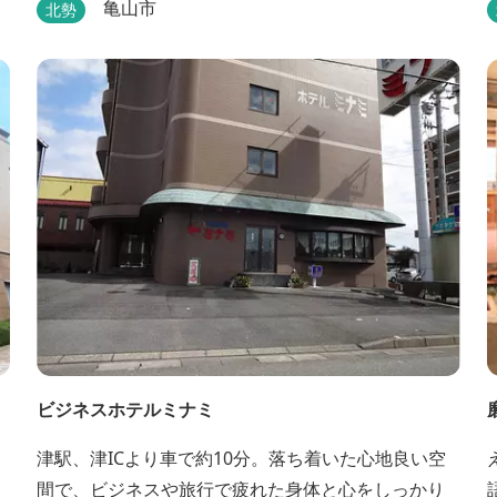
、
は、食材から付属品まで全て揃っていますので手ぶ
亀山市
北勢
らで楽しむ事ができますよ！釣り掘がありますの
で、釣ったその場で味わえる「マス釣り」も人気で
す。 宿泊施設も完備しています！ご家族で、友人
で、様々なイベントで、ぜひご利用ください。
ビジネスホテルミナミ
津駅、津ICより車で約10分。落ち着いた心地良い空
間で、ビジネスや旅行で疲れた身体と心をしっかり