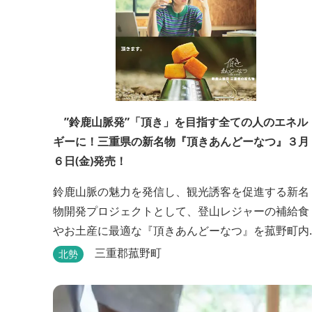
”鈴鹿山脈発”「頂き」を目指す全ての人のエネル
ギーに！三重県の新名物『頂きあんどーなつ』３月
６日(金)発売！
鈴鹿山脈の魅力を発信し、観光誘客を促進する新名
物開発プロジェクトとして、登山レジャーの補給食
やお土産に最適な『頂きあんどーなつ』を菰野町内
の老舗和菓子店「岩嶋屋」から2026年3月6日（金
三重郡菰野町
北勢
より販売を開始いたしました。 ■商品コンセプト：
自分だけの「頂き」を目指す人を応援 「山に登る目
的が人それぞれであるように、仕事や人生の目標