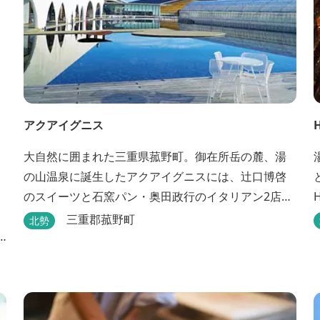
アクアイグニス
大自然に囲まれた三重県菰野町。御在所岳の麓、湯
の山温泉に誕生したアクアイグニスには、辻󠄀口博啓
のスイーツと石窯パン・奥田政行のイタリアン2店
舗・笠原将弘の和食・源泉100％掛け流しの温泉・宿
三重郡菰野町
北勢
泊棟・離れ宿・苺ハウス・ギャラリーなど、様々な
）
『癒し』と『食』が集結しております。 【『癒し』
の追求 】 ◆源泉100%掛け流し「片岡温泉」 片岡温
泉は、地下1,200ｍより湯口で約42℃の...
探