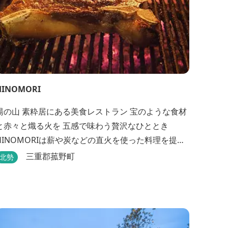
HINOMORI
湯の山 素粋居にある美食レストラン 宝のような食材
と赤々と熾る火を 五感で味わう贅沢なひととき
HINOMORIは薪や炭などの直火を使った料理を提供
します。炎が消えて熾火になる瞬間の上品な香りを
三重郡菰野町
北勢
海産物にまとわせたり、熟成させた上質な牛肉を塊
でじっくりとローストしたり。炎が生み出す味わい
の繊細さと豪快さをコースでお楽しみください。料
理監修は、フランスで活躍するシェフ・手島竜司。
...