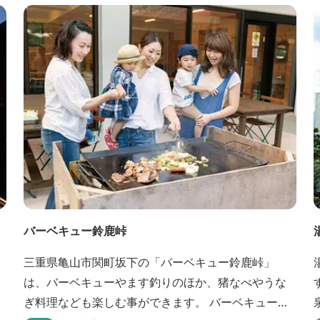
げても身質がフワッとやわらかい、贅沢な食感を実
現。 鮮度抜群の鰻を毎日捌き、良質の炭で焼き立て
を供します。素材から炭まで、鰻の美味しさを熟...
バーベキュー鈴鹿峠
三重県亀山市関町坂下の「バーベキュー鈴鹿峠」
は、バーベキューやます釣りのほか、猪なべやうな
ぎ料理なども楽しむ事ができます。 バーベキュー