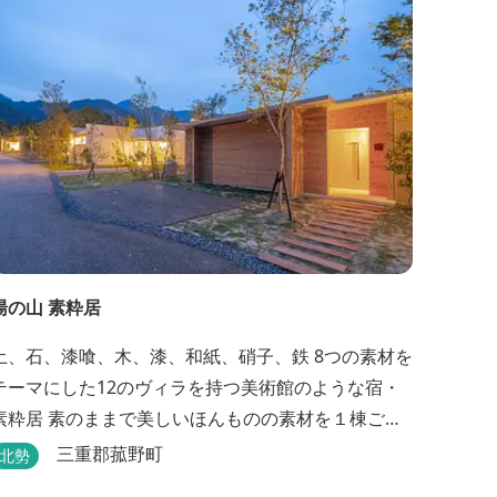
湯の山 素粋居
土、石、漆喰、木、漆、和紙、硝子、鉄 8つの素材を
テーマにした12のヴィラを持つ美術館のような宿・
素のままで美しいほんものの素材を１棟ごと
に選び、時とともに味わいの増す12棟のヴィラをつ
三重郡菰野町
北勢
くりました。現代美術・工芸・古美術・アンティー