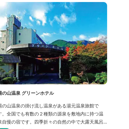
クをしつらえた空間は、 とびきり居心地が良い美術
館のよう。次はあのヴィラで素材とアートに触れた
い。 そんな滞在の楽しみが広がります。 「そ...
湯の山温泉 グリーンホテル
湯の山温泉の掛け流し温泉がある湯元温泉旅館で
す。全国でも有数の２種類の源泉を敷地内に持つ温
泉自慢の宿です。四季折々の自然の中で大露天風呂