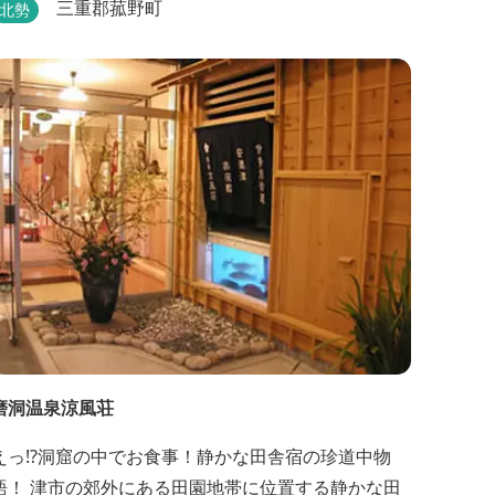
が楽しめます。
三重郡菰野町
北勢
磨洞温泉涼風荘
えっ!?洞窟の中でお食事！静かな田舎宿の珍道中物
語！ 津市の郊外にある田園地帯に位置する静かな田