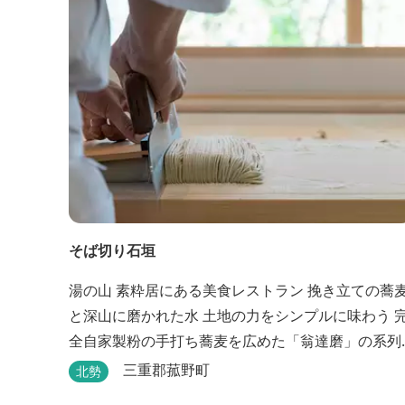
（頂き）も人それぞれ。どんな『頂き』を目指す人
も、頑...
そば切り石垣
湯の山 素粋居にある美食レストラン 挽き立ての蕎麦
と深山に磨かれた水 土地の力をシンプルに味わう 完
全自家製粉の手打ち蕎麦を広めた「翁達磨」の系列
で、ミシュラン1つ星の「なにわ翁」で研鑽を積ん
三重郡菰野町
北勢
石垣雄介氏が開業した「そば切り石垣」。 翁伝統の