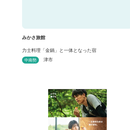
みかさ旅館
力士料理「金鍋」と一体となった宿
津市
中南勢