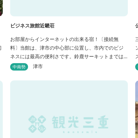
ビジネス旅館近畿荘
お部屋からインターネットの出来る宿！〔接続無
切
料〕当館は、津市の中心部に位置し、市内でのビジ
ネスには最高の便利さです。鈴鹿サーキットまでは
お車で30分とレジャーの宿泊にも低料金でご利用い
津市
中南勢
ただけます。