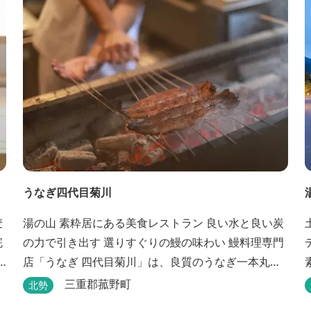
うなぎ四代目菊川
湯の山 素粋居にある美食レストラン 良い水と良い炭
の力で引き出す 選りすぐりの鰻の味わい 鰻料理専門
店「うなぎ 四代目菊川」は、良質のうなぎ一本丸ご
素粋居 
だ
とを蒲焼にした「一本うなぎ」で知られます。大き
三重郡菰野町
北勢
さも太さも極上の鰻を厳選し、皮をパリッと焼き上