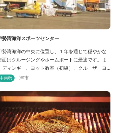
伊勢湾海洋スポーツセンター
伊勢湾海洋の中央に位置し、１年を通じて穏やかな
海面はクルージングやホームポートに最適です。ま
たディンギー、ヨット教室（初級）、クルーザーヨ
ット教室、それに四級ボート免許教室などが開催さ
津市
中南勢
れています。レンタルヨットもあります。