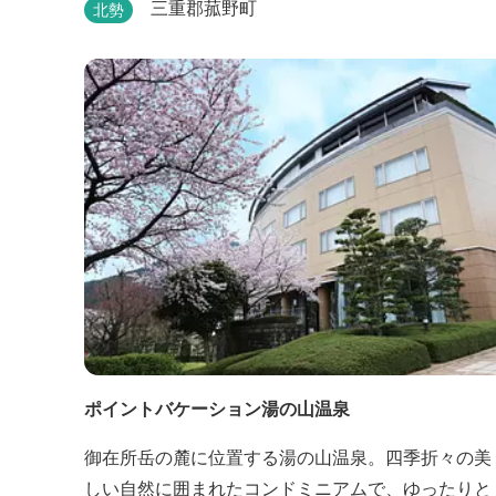
日常的な空間を楽しめるX-cabinトレーラーサイト
三重郡菰野町
北勢
日帰り手ぶらBBQやドッグラン・ドッグサロン、貸
切サウナ施設などを完備、キャンプしながら併設し
ている片岡温泉「アクアイグニス」の入浴利用もで
きるキャンプリゾートです。
ポイントバケーション湯の山温泉
御在所岳の麓に位置する湯の山温泉。四季折々の美
しい自然に囲まれたコンドミニアムで、ゆったりと