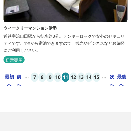
ウィークリーマンション伊勢
近鉄宇治山田駅から徒歩約3分。テンキーロックで安心のセキュリ
ティです。1泊から宿泊できますので、観光やビジネスなどお気軽
にご利用ください。
伊勢志摩
最初
前
...
...
次
最後
7
8
9
10
11
12
13
14
15
へ
へ
へ
へ