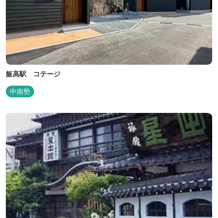
飯高駅 コテージ
中南勢