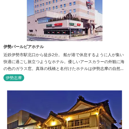
伊勢パールピアホテル
近鉄伊勢市駅北口から徒歩2分。 船が港で休息するように人が集い
快適に過ごし旅立つようなホテル。優しいアースカラーの外観に海
の色のガラス窓。真珠の桟橋と名付けたホテルは伊勢志摩の自然保
護への思いか省エネルギーへの工夫と設備を備えています。 和食・
伊勢志摩
イタリアンレストランがございます。 また、宿泊のお客様は途中出
入り自由立体駐車場を無料でお使いいただけます。