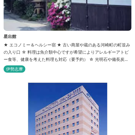
星出館
★ エコノミー＆ヘルシー宿 ★ 古い商屋や蔵のある河崎町の町並み
の入り口 ☆ 料理は魚介類中心ですが希望によりアレルギーアトピ
ー食等、健康を考えた料理も対応（要予約） ☆ 光明石や備長炭を
設置した青森ヒバと信楽焼のお風呂で心身のリフレッシュを！
伊勢志摩
【Japanese Inn Group 会員です】