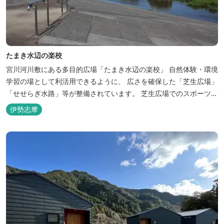
たまき水辺の楽校
宮川河川敷にある多目的広場「たまき水辺の楽校」 自然体験・環境
学習の場として利活用できるように、 広さを確保した「芝生広場」
「せせらぎ水路」等が整備されています。 芝生広場でのスポーツや
バーベキューはもちろん、 車での乗り入れも可能なため、オートキ
伊勢志摩
ャンプなどもお楽しみいただけます！ 火災防止のため、バーベキュ
ー･焚火等をする際は、 直火にならないように焚火台･コンロ等を
使...