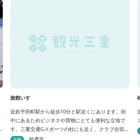
旅館いすゞ
へ
近鉄平田町駅から徒歩10分と駅近くにあります。街
中にあるためビジネスや買物にとても便利な立地で
す。三重交通Gスポーツの杜にも近く、クラブ合宿な
ホ
どに最適です。
鈴鹿市
北勢