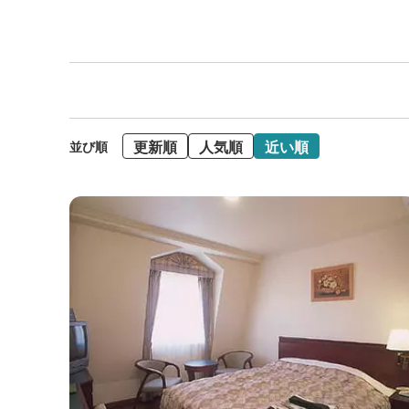
更新順
人気順
近い順
並び順