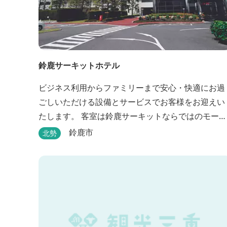
鈴鹿サーキットホテル
ビジネス利用からファミリーまで安心・快適にお過
ごしいただける設備とサービスでお客様をお迎えい
たします。 客室は鈴鹿サーキットならではのモータ
スポーツの歴史を感じられる『THE MAIN』をはじ
鈴鹿市
北勢
め、ファミリーにおすすめのキッズ・ベビーにやさ
しいこだわりの詰まった「サーキット キッズルー
ム」「コチラファミリールーム」など様々なコンセ
プトルームをご用意しています。 また、お子さま連
れでも安心し...