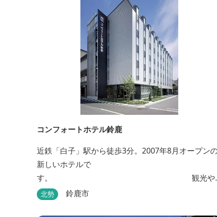
では近い場所となっております。
コンフォートホテル鈴鹿
近鉄「白子」駅から徒歩3分。2007年8月オープン
新しいホテルで
す。 観光や
ビジネスの拠点としてご利用頂けます。 ●朝食無料
鈴鹿市
北勢
●ウェルカムドリンクあり●全館無線ＬＡＮ対応●