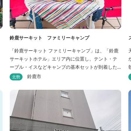
鈴鹿サーキット ファミリーキャンプ
「鈴鹿サーキット ファミリーキャンプ」は、「鈴鹿
サーキットホテル」エリア内に位置し、テント・テ
ーブル・イスなどキャンプの基本セットが到着した
時点ですべて設置されているウッドデッキサイトの
鈴鹿市
北勢
他、初めてのキャンプでも安心して楽しめる設備が
整ったキャンプ場です。 さらに、手ぶらでキャンプ
をお楽しみいただけるように夕食バーべキュー用の
炭火セットなどのレンタル品や国産牛BBQセットな
どの食材も事前にご...