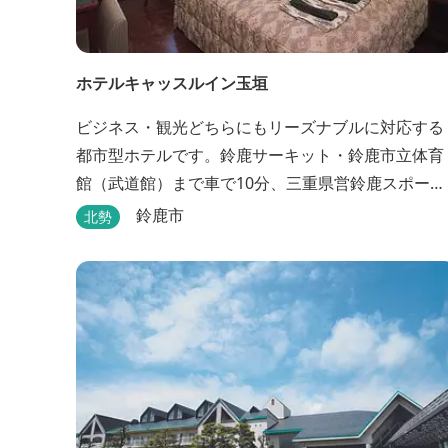
ホテルキャッスルイン玉垣
ビジネス・観光どちらにもリーズナブルに対応する
都市型ホテルです。鈴鹿サーキット・鈴鹿市立体育
館（武道館）まで車で10分、三重県営鈴鹿スポーツ
ガーデンまで車で15分の好立地！！ さらに、全檜
鈴鹿市
北勢
り貸切風呂や各種サービスでお待ち致しておりま
す。