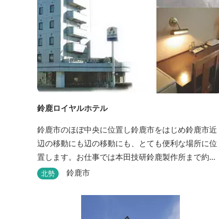
鈴鹿ロイヤルホテル
鈴鹿市のほぼ中央に位置し鈴鹿市をはじめ鈴鹿市近
辺の移動にも辺の移動にも、とても便利な場所に位
置します。お仕事では本田技研鈴鹿製作所まで約
500m、行楽では鈴鹿サーキット様まで約1,3キロ、
鈴鹿市
北勢
スポーツ行事では鈴鹿スポーツガーデン様まで約3
ロととても近い場所にあります。亀山市へのアクセ
スも便利でシャープ亀山工場では約10キロと鈴鹿市