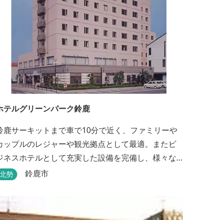
ホテルグリーンパーク鈴鹿
鈴鹿サーキットまで車で10分で近く、ファミリーや
カップルのレジャーや観光拠点として最適。またビ
ジネスホテルとして充実した設備を完備し、様々な
ご利用に対応できるホテル。1階に和食レストランみ
鈴鹿市
北勢
やびを併設。