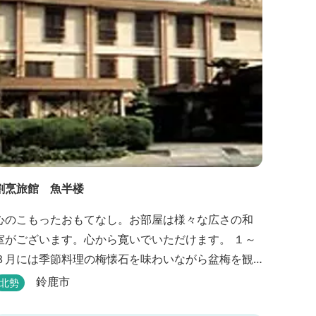
割烹旅館 魚半楼
心のこもったおもてなし。お部屋は様々な広さの和
室がございます。心から寛いでいただけます。 １～
３月には季節料理の梅懐石を味わいながら盆梅を観
賞することができるとあって、大人の女性にも人気
鈴鹿市
北勢
です。