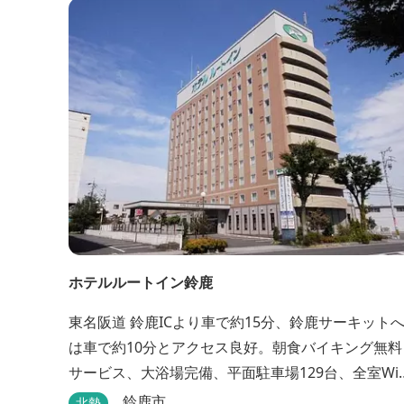
●バリアフリー対応のユニバーサルルームあり●
ホテルルートイン鈴鹿
東名阪道 鈴鹿ICより車で約15分、鈴鹿サーキット
は車で約10分とアクセス良好。朝食バイキング無料
サービス、大浴場完備、平面駐車場129台、全室Wi-
Fi完備。ビジネスにも観光にもご利用頂ける快適な
鈴鹿市
北勢