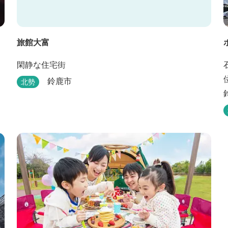
旅館大富
閑静な住宅街
鈴鹿市
北勢
造