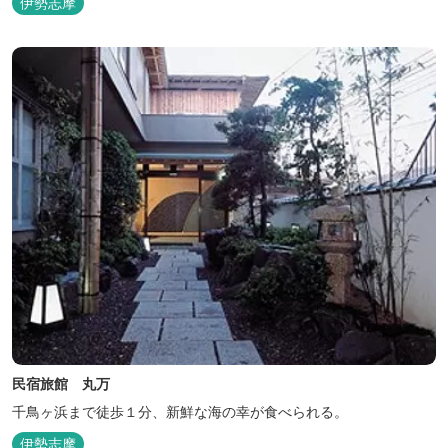
伊勢志摩
り！伊勢神宮・おかげ横丁まで最短40分！鳥羽十景にも選ばれた千
鳥ヶ浜は当館の目の前！宿を一歩出れば、満天の星空！周りに何も
ない場所だからこそ、星空がき...
民宿旅館 丸万
千鳥ヶ浜まで徒歩１分、新鮮な海の幸が食べられる。
伊勢志摩