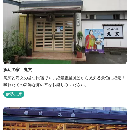
浜辺の宿 丸文
漁師と海女の営む民宿です。絶景露呈風呂から見える景色は絶景！
獲れたての新鮮な海の幸をお楽しみください。
伊勢志摩