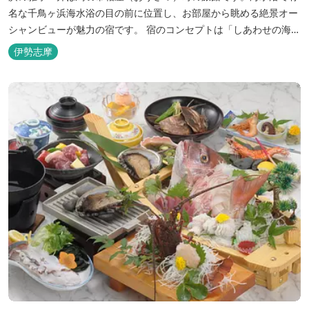
名な千鳥ヶ浜海水浴の目の前に位置し、お部屋から眺める絶景オー
シャンビューが魅力の宿です。 宿のコンセプトは「しあわせの海
へ、ようきたなあ」。鳥羽市の南端「相差(おうさつ)」は太平洋に
伊勢志摩
面したみなと町。相差の海は、おいしい海産物、海女さん、美しい
千鳥ヶ浜、海に浮く富士山、水平線に昇る朝陽といった自然に恵ま
れた「しあわせの海」です。...