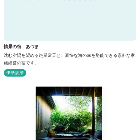
情景の宿 あづま
沈む夕陽を望める絶景露天と、豪快な海の幸を堪能できる素朴な家
族経営の宿です。
伊勢志摩