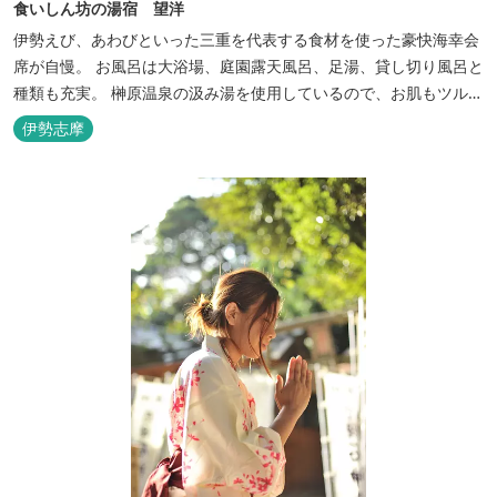
食いしん坊の湯宿 望洋
伊勢えび、あわびといった三重を代表する食材を使った豪快海幸会
席が自慢。 お風呂は大浴場、庭園露天風呂、足湯、貸し切り風呂と
種類も充実。 榊原温泉の汲み湯を使用しているので、お肌もツルツ
ルに。
伊勢志摩