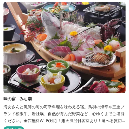
味の宿 みち潮
海女さんと漁師の町の海幸料理を味わえる宿。鳥羽の海幸や三重ブ
ランド松阪牛、岩牡蠣、自然が育んだ野菜など、心ゆくまでご堪能
ください。全館無料Wi-Fi対応！露天風呂付客室あり！選べる貸切
風呂も人気♪相差町内にはパワースポット石神さん（神明神社）あ