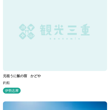
元祖うに飯の宿 かどや
釣船
伊勢志摩