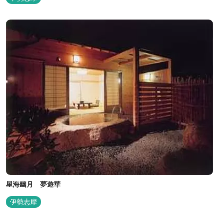
星海幽月 夢遊華
伊勢志摩