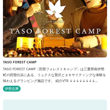
TASO FOREST CAMP
TASO FOREST CAMP〔田曽フォレストキャンプ〕は三重県南伊勢
町の田曽白浜にある、リュクスな贅沢とエキサイティングな体験を
味わえるグランピング施設です。 紹介VTR ↓↓↓↓↓↓↓↓
https://www.youtube.com/watch?v=jpF0wPRjqSw
伊勢志摩