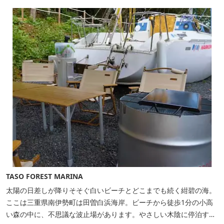
TASO FOREST MARINA
太陽の日差しが降りそそぐ白いビーチとどこまでも続く紺碧の海。
ここは三重県南伊勢町は田曽白浜海岸。ビーチから徒歩1分の小高
い森の中に、不思議な波止場があります。やさしい木陰に停泊する