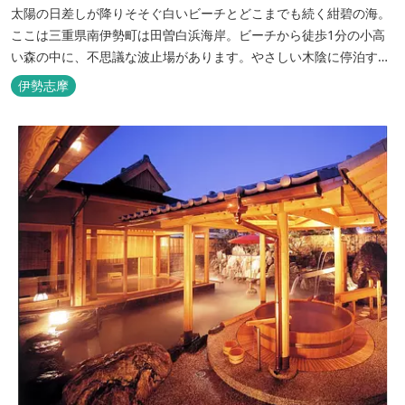
太陽の日差しが降りそそぐ白いビーチとどこまでも続く紺碧の海。
ここは三重県南伊勢町は田曽白浜海岸。ビーチから徒歩1分の小高
い森の中に、不思議な波止場があります。やさしい木陰に停泊する
のは3艇のヨット。日本初の森のマリーナです。 航海の気分高まる
伊勢志摩
インテリアは見た目からは想像できないほど広く、くつろぎの空
間。夏場でもエアコン完備で快適にお過ごしいただけます。甲板の
上に寝転んで夜空を見上げれば...