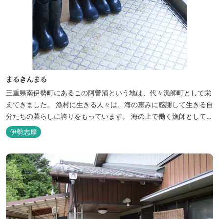
まるきんまる
三重県南伊勢町にあるこの阿曽浦という地は、代々漁師町として栄
えてきました。 漁村に生きる人々は、海の恵みに感謝して生きる自
分たちの暮らしに誇りをもっています。 海の上で働く漁師として、
自然とのかかわりを次世代につなぐ役割を果たすためにゲストハウ
伊勢志摩
スを始めました。 当ゲストハウスは一棟貸しです。 二階建ての一
軒家とウッドデッキ、 屋外リビングでゆったり過ごしていただけま
す。