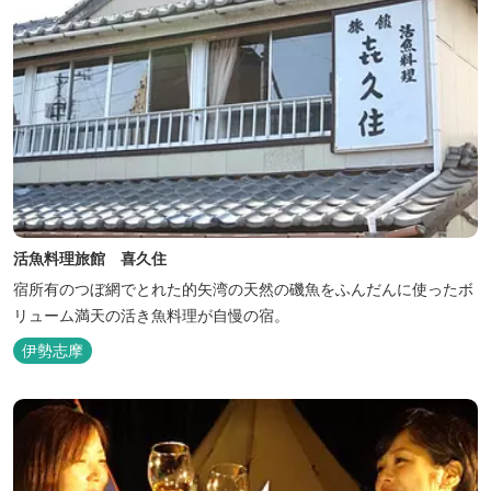
活魚料理旅館 喜久住
宿所有のつぼ網でとれた的矢湾の天然の磯魚をふんだんに使ったボ
リューム満天の活き魚料理が自慢の宿。
伊勢志摩