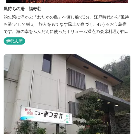
風待ちの湯 福寿荘
的矢湾に浮かぶ「わたかの島」へ渡し船で3分。江戸時代から“風待
ち港”として栄え、旅人をもてなす風土が息づく、心うるおう島宿
です。海の幸をふんだんに使ったボリューム満点の会席料理が自
慢。肌にやさしい天然の療養泉が満喫できるお風呂は、伊勢志摩最
伊勢志摩
大級の庭園露天風呂です。