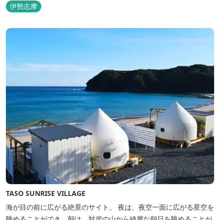
のは3艇のヨット。日本初の森のマリーナです。 航海の気分高まる
伊勢志摩
インテリアは見た目からは想像できないほど広く、くつろぎの空
間。夏場でもエアコン完備で快適にお過ごしいただけます。甲板の
上に寝転んで夜空を見上げれば...
TASO SUNRISE VILLAGE
海が目の前に広がる絶景のサイト。 夜は、夜空一面に広がる星空を
眺めることができ、朝は、対岸の山から綺麗な朝日を眺めることが