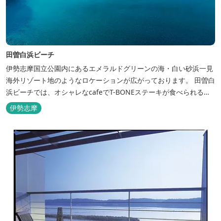
田曽白浜ビーチ
伊勢志摩国立公園内にあるエメラルドグリーンの海・白い砂浜一見
海外リゾート地のようなロケーションが広がっております。 田曽白
浜ビーチでは、オシャレなcafeでT-BONEステーキが食べられる。
又、海を見ながら黄昏るのもよし、アクティブにマリンアクティビ
伊勢志摩
ティ・スカイダイビング・ヘリコプタークルージングを体験するこ
ともできます。 是非、田曽白浜にございます施設紹介のVTRをご参
照く...