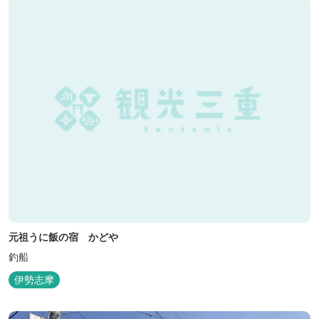
元祖うに飯の宿 かどや
釣船
伊勢志摩