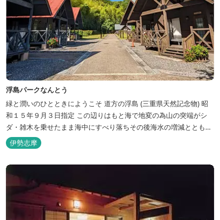
浮島パークなんとう
緑と潤いのひとときにようこそ ​道方の浮島 (三重県天然記念物) 昭
和１５年９月３日指定 この辺りはもと海で地変の為山の突端がシ
ダ・雑木を乗せたまま海中にすべり落ちその後海水の増減とともに
浮き沈みするようになったと伝えられています。 周辺は浮島を廻る
伊勢志摩
散策路が設けられ、また海岸線が一望できる展望塔へと続く遊歩道
もあり自然と親しむ見どころがあります。 ご家族連れで気軽にご利
用頂け...