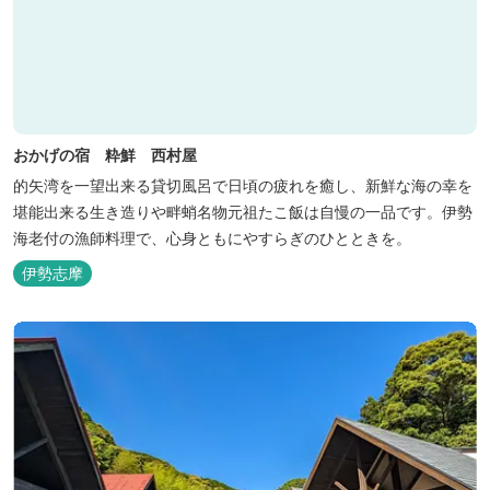
おかげの宿 粋鮮 西村屋
的矢湾を一望出来る貸切風呂で日頃の疲れを癒し、新鮮な海の幸を
堪能出来る生き造りや畔蛸名物元祖たこ飯は自慢の一品です。伊勢
海老付の漁師料理で、心身ともにやすらぎのひとときを。
伊勢志摩