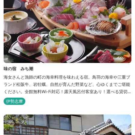
味の宿 みち潮
海女さんと漁師の町の海幸料理を味わえる宿。鳥羽の海幸や三重ブ
ランド松阪牛、岩牡蠣、自然が育んだ野菜など、心ゆくまでご堪能
ください。全館無料Wi-Fi対応！露天風呂付客室あり！選べる貸切
風呂も人気♪相差町内にはパワースポット石神さん（神明神社）あ
伊勢志摩
り！伊勢神宮・おかげ横丁まで最短40分！鳥羽十景にも選ばれた千
鳥ヶ浜は当館の目の前！宿を一歩出れば、満天の星空！周りに何も
ない場所だからこそ、星空がき...