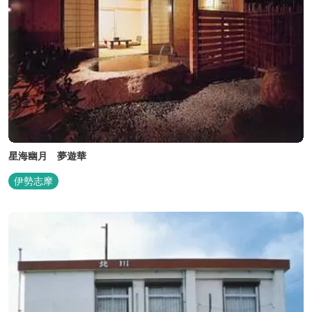
星海幽月 夢遊華
伊勢志摩