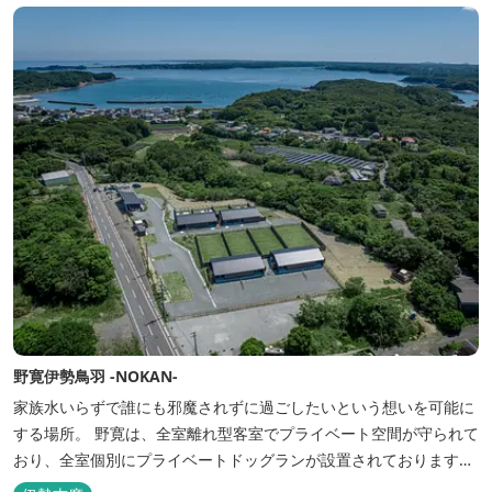
野寛伊勢鳥羽 -NOKAN-
家族水いらずで誰にも邪魔されずに過ごしたいという想いを可能に
する場所。 野寛は、全室離れ型客室でプライベート空間が守られて
おり、全室個別にプライベートドッグランが設置されております。
室内面積66㎡～115㎡、プライベートドッグラン面積140㎡～330㎡