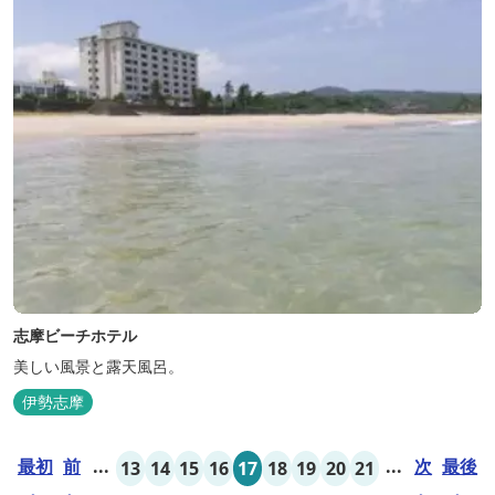
志摩ビーチホテル
美しい風景と露天風呂。
伊勢志摩
最初
前
...
...
次
最後
13
14
15
16
17
18
19
20
21