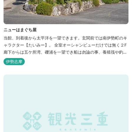
ニューはまぐち屋
当館、到着後から太平洋を一望できます。玄関前では南伊勢町のキ
ャラクター【たいみー】。 全室オーシャンビューだけでは無く２F
廊下からは五ケ所湾、礫浦を一望でき船は勿論の事、養殖筏や釣り
堀筏などみる事ができます。 当館一押しのお部屋【大島】からは太
伊勢志摩
平洋を一望。マグロの養殖筏、夜には漁師さん達の船の光がみえ対
岸には田曽浦の町の光が綺麗に見えます。