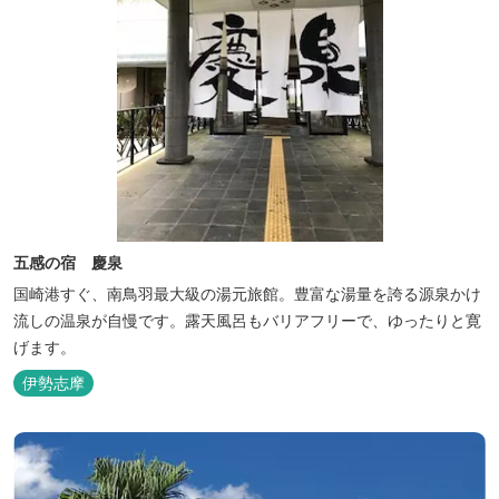
五感の宿 慶泉
国崎港すぐ、南鳥羽最大級の湯元旅館。豊富な湯量を誇る源泉かけ
流しの温泉が自慢です。露天風呂もバリアフリーで、ゆったりと寛
げます。
伊勢志摩