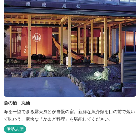
魚の栖 丸仙
海を一望できる露天風呂が自慢の宿。新鮮な魚介類を目の前で焼い
て味わう、豪快な「かまど料理」を堪能してください。
伊勢志摩