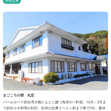
伊勢志摩
を設置した広い作りで、 和モダンをコンセプトとした洗練されたデ
ザインのお部屋となります。 お部屋から望むプライベートドッグ
ラ...
まごころの宿 丸定
パールロード的矢湾大橋たもとに建つ海岸の一軒宿。10月～3月ま
で的矢カキ料理が好評。対岸の志摩スペイン村まで車で5分。夏休