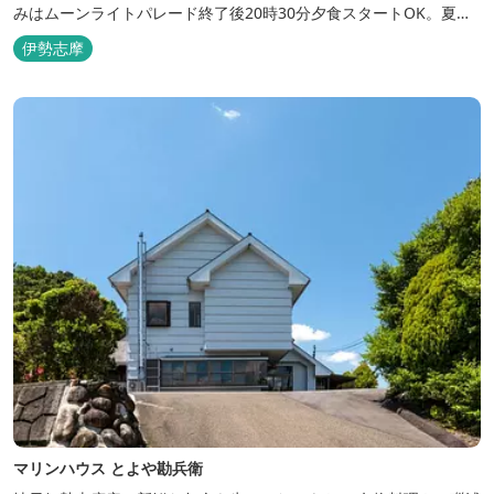
みはムーンライトパレード終了後20時30分夕食スタートOK。夏ガ
キ6月～8月も好評。
伊勢志摩
マリンハウス とよや勘兵衛