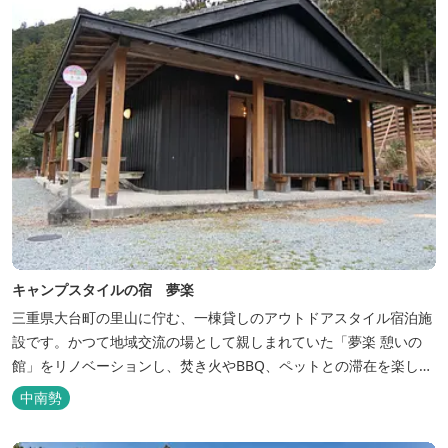
キャンプスタイルの宿 夢楽
三重県大台町の里山に佇む、一棟貸しのアウトドアスタイル宿泊施
設です。かつて地域交流の場として親しまれていた「夢楽 憩いの
館」をリノベーションし、焚き火やBBQ、ペットとの滞在を楽しめ
る“キャンプ気分”の宿として生まれ変わりました。 【営業時間】 チ
中南勢
ェックイン 15：00（早めのチェックインご希望は予約時に要相
談） チェックアウト 9：00 【定休日】 不定休 【料金...