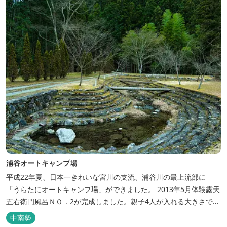
ださい♪ ...
浦谷オートキャンプ場
平成22年夏、日本一きれいな宮川の支流、浦谷川の最上流部に
「うらたにオートキャンプ場」ができました。 2013年5月体験露天
五右衛門風呂ＮＯ．2が完成しました。親子4人が入れる大きさで
す。中には腰掛けもあり、ゆっくり、星やホタルを見る事ができま
中南勢
す。ひのきの香り漂う特製五右衛門風呂を自分で沸かし、入浴しま