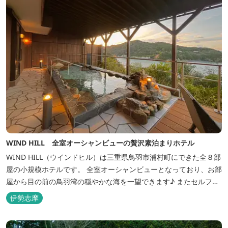
WIND HILL 全室オーシャンビューの贅沢素泊まりホテル
WIND HILL（ウインドヒル）は三重県鳥羽市浦村町にできた全８部
屋の小規模ホテルです。 全室オーシャンビューとなっており、お部
屋から目の前の鳥羽湾の穏やかな海を一望できます♪ またセルフチ
ェックイン方式を採用しているため、好きな時間に非対面でチェッ
伊勢志摩
クインが可能です。 食事提供や接客サービスがない分、リーズナブ
ルな料金で宿泊が可能なため、観光目的の拠点としてぜひご利用く