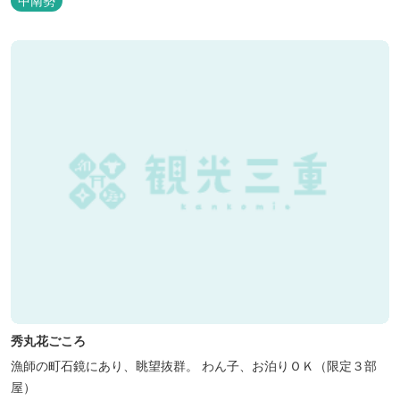
中南勢
と共有することで地域産業・地域社会の発展を図るNPO法人Joint
Plusが運営する民泊です。 NPO法人Joint Plusは、大台町ならでは
の...
秀丸花ごころ
漁師の町石鏡にあり、眺望抜群。 わん子、お泊りＯＫ（限定３部
屋）