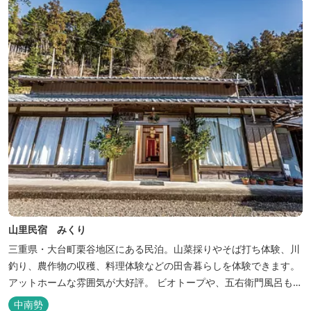
山里民宿 みくり
三重県・大台町栗谷地区にある民泊。山菜採りやそば打ち体験、川
釣り、農作物の収穫、料理体験などの田舎暮らしを体験できます。
アットホームな雰囲気が大好評。 ビオトープや、五右衛門風呂も楽
しめます。6月はホタル観賞が人気。 夜になると周囲は真っ暗。都
中南勢