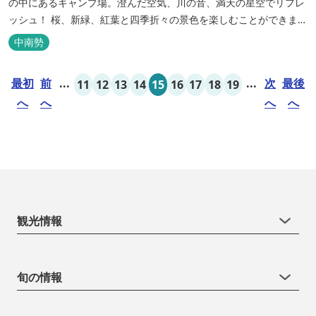
の中にあるキャンプ場。澄んだ空気、川の音、満天の星空でリフレ
ッシュ！ 桜、新緑、紅葉と四季折々の景色を楽しむことができま
す。 紀勢自動車道「大宮大台Ic」から車で約10分と好アクセス！
中南勢
今年の営業は１２月１４日（日）までです！来年は３月１日（日）
からの営業となりますのでよろしくお願いします！ ソロサイト・オ
最初
前
...
...
次
最後
11
12
13
14
15
16
17
18
19
ートテント...
へ
へ
へ
へ
観光情報
旬の情報