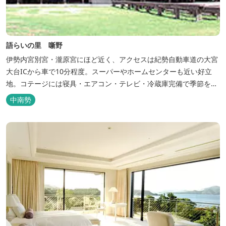
語らいの里 噺野
伊勢内宮別宮・瀧原宮にほど近く、アクセスは紀勢自動車道の大宮
大台ICから車で10分程度。スーパーやホームセンターも近い好立
地。コテージには寝具・エアコン・テレビ・冷蔵庫完備で季節を問
わず楽しめます。 食器・調理器具の揃った自炊棟や24時間利用可
中南勢
能なシャワールームなど充実の設備で快適にお過ごしいただけま
す。施設内には噺野温泉もありコテージ宿泊の方は貸し切りでご利
用いただけます(１棟につき１時間)