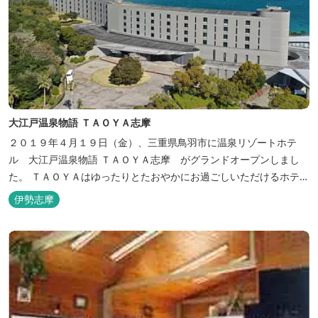
大江戸温泉物語 ＴＡＯＹＡ志摩
２０１９年４月１９日（金）、三重県鳥羽市に温泉リゾートホテ
ル 大江戸温泉物語 ＴＡＯＹＡ志摩 がグランドオープンしまし
た。 ＴＡＯＹＡはゆったりとたおやかにお過ごしいただけるホテル
を目指し、カキの産地の鳥羽市浦村町にオープンしました。 目の前
伊勢志摩
は太平洋に注ぐ伊勢湾の海の風景が広がり、後背は山に囲まれ、自
然豊かな環境で、正にゆったりとたおやかに時が流れています。
「インフィニティ風呂」と呼...