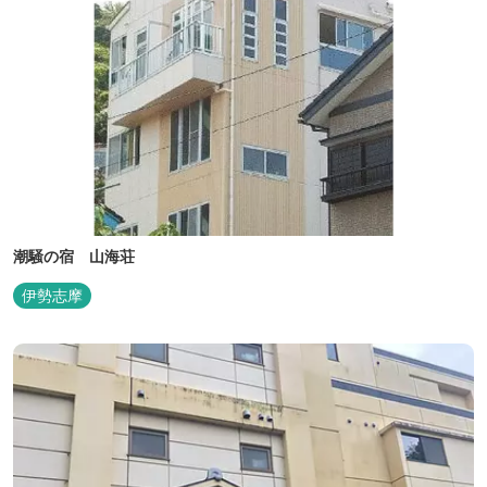
潮騒の宿 山海荘
伊勢志摩