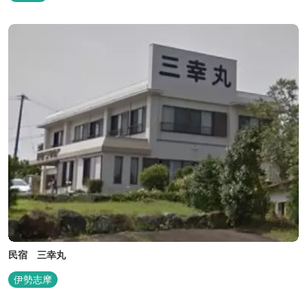
会には無い闇の中を飛び交うヒメホタル・ヘイケボタルを観賞した
り、星空を眺めたり・・・ 初夏の早朝には「アカショウビン」の美
しい声を聞く事ができた...
民宿 三幸丸
伊勢志摩