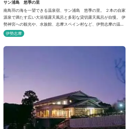
サン浦島 悠季の里
南鳥羽の海を一望できる温泉宿、サン浦島 悠季の里。 ２本の自家
源泉で満たす広い大浴場露天風呂と多彩な貸切露天風呂が自慢。 伊
勢神宮への観光や、水族館、志摩スペイン村など、伊勢志摩の温泉
旅行に お料理は伊勢志摩ならではの味覚が四季折々の旅を彩りま
伊勢志摩
す。 ～大浴場「まろびね庵」～ 敷地内より湧出する二つの源泉
「珠光の湯」「和みの湯」が 至福の癒しへとお誘い致します。 す
がす...