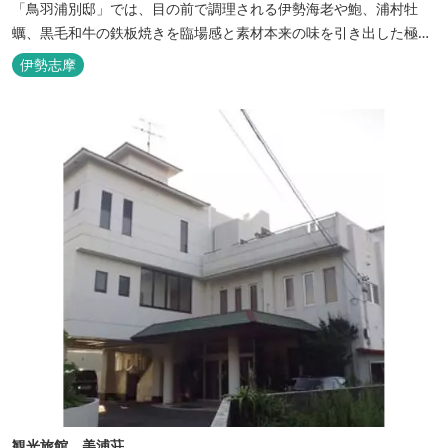
「鳥羽浦別邸」では、目の前で調理される伊勢海老や鮑、浦村牡
蠣、黒毛和牛の鉄板焼きを臨場感と素材本来の味を引き出した極上
のお料理でご堪能いただけます。露天風呂付きなど6タイプの個性
伊勢志摩
的な客室で、特別なひとときを大切な人と共にお過ごしくださいま
せ。美食と温泉、上質な空間で贅沢な体験をお届けいたします。
観光旅館 美浦荘