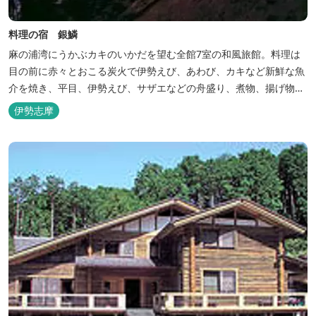
料理の宿 銀鱗
麻の浦湾にうかぶカキのいかだを望む全館7室の和風旅館。料理は
目の前に赤々とおこる炭火で伊勢えび、あわび、カキなど新鮮な魚
介を焼き、平目、伊勢えび、サザエなどの舟盛り、煮物、揚げ物な
どの懐石料理。
伊勢志摩