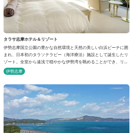
タラサ志摩ホテル＆リゾート
伊勢志摩国立公園の豊かな自然環境と天然の美しい白浜ビーチに囲
まれ、日本初のタラソテラピー（海洋療法）施設として誕生したリ
ゾート。全室から遠浅で穏やかな伊勢湾を眺めることができ、リラ
ックスした滞在をお楽しみいただけます。滞在中は、目の前の海か
伊勢志摩
らきれいな海水を引き込み、24時間以内に新鮮な状態で使用するタ
ラソテラピーや、季節の海の幸を楽しめるフレンチと日本料理が堪
能できます。