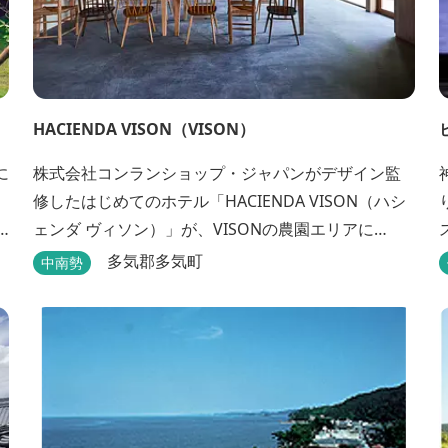
HACIENDA VISON（VISON）
株式会社コンランショップ・ジャパンがデザイン監
修したはじめてのホテル「HACIENDA VISON（ハシ
5
ェンダ ヴィソン）」が、VISONの農園エリアに
ベ
8/1(木)オープン。 VISONでも最も緑豊かな農園エリ
多気郡多気町
中南勢
ざ
アに建つHACIENDA VISON。 ホテル名
の“HACIENDA”は、スペイン語で荘園の主の館を...