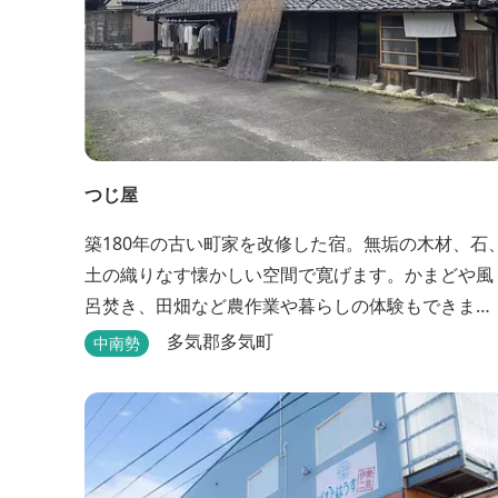
つじ屋
築180年の古い町家を改修した宿。無垢の木材、石
土の織りなす懐かしい空間で寛げます。かまどや風
呂焚き、田畑など農作業や暮らしの体験もできま
す。
多気郡多気町
中南勢