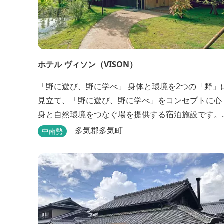
ホテル ヴィソン（VISON）
「野に遊び、野に学べ」 身体と環境を2つの「野」に
見立て、「野に遊び、野に学べ」をコンセプトに心
身と自然環境をつなぐ場を提供する宿泊施設です。 
タイプの客室全155室からなるホテル棟と、プライ
多気郡多気町
中南勢
ートな滞在が楽しめる一棟独立型のヴィラ6棟がご
います。