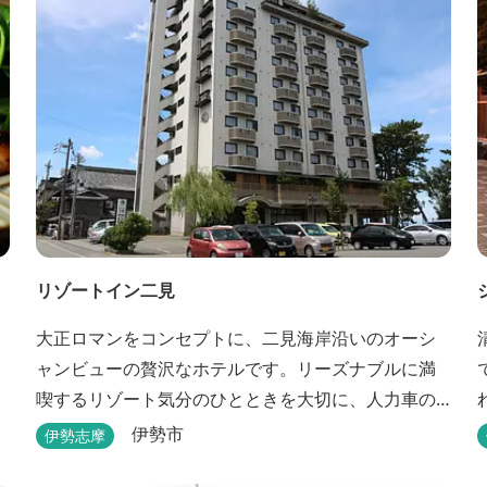
リゾートイン二見
大正ロマンをコンセプトに、二見海岸沿いのオーシ
ャンビューの贅沢なホテルです。リーズナブルに満
喫するリゾート気分のひとときを大切に、人力車の
あるロビーでは大正時代の趣でお出迎え。そして、
伊勢市
伊勢志摩
抜群の眺めが自慢の露天風呂｢七福の湯｣は、趣向を