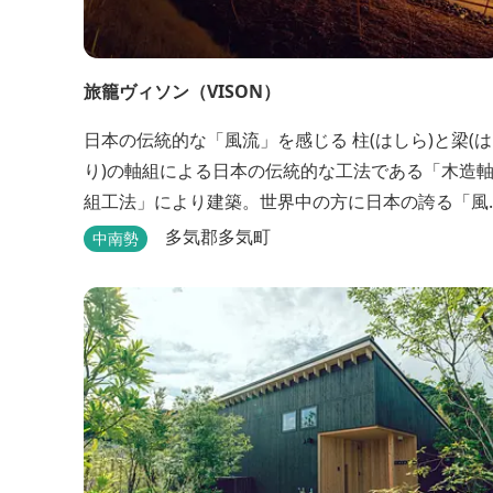
旅籠ヴィソン（VISON）
日本の伝統的な「風流」を感じる 柱(はしら)と梁(は
り)の軸組による日本の伝統的な工法である「木造
組工法」により建築。世界中の方に日本の誇る「風
流」を体験して頂けるよう窓際など細かいディテー
多気郡多気町
中南勢
ルにこだわりました。4棟から成る旅籠棟では各棟1
階に入居するテナントプロデュースにより洗練され
た世界観を各客室でお楽しみいただけ...