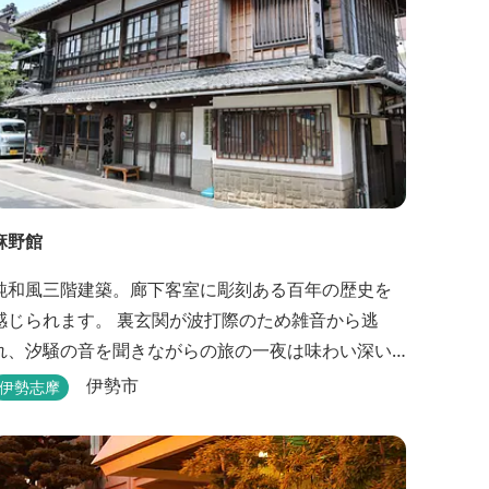
麻野館
純和風三階建築。廊下客室に彫刻ある百年の歴史を
感じられます。 裏玄関が波打際のため雑音から逃
れ、汐騒の音を聞きながらの旅の一夜は味わい深い
のがあります。 ※別館「いろは館」には、エイリ
伊勢市
伊勢志摩
アンやプレデターのリアルな模型があり、初めて見
た方はビックリしますよ。