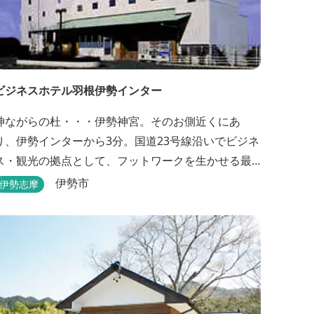
ビジネスホテル羽根伊勢インター
神ながらの杜・・・伊勢神宮。そのお側近くにあ
り、伊勢インターから3分。国道23号線沿いでビジネ
ス・観光の拠点として、フットワークを生かせる最
適なホテルです。
伊勢市
伊勢志摩