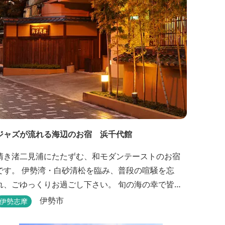
ジャズが流れる海辺のお宿 浜千代館
清き渚二見浦にたたずむ、和モダンテーストのお宿
です。 伊勢湾・白砂清松を臨み、普段の喧騒を忘
れ、ごゆっくりお過ごし下さい。 旬の海の幸で皆様
をお待ち申し上げます。
伊勢市
伊勢志摩