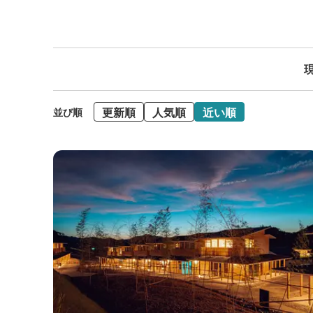
現
更新順
人気順
近い順
並び順