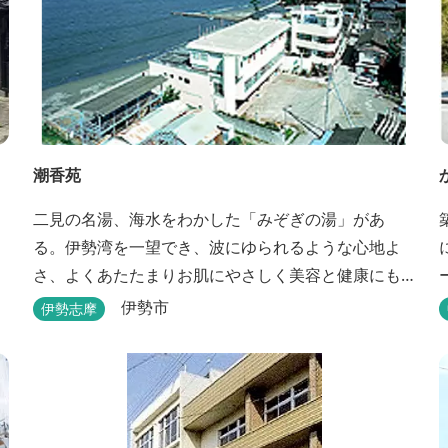
潮香苑
、
二見の名湯、海水をわかした「みぞぎの湯」があ
る。伊勢湾を一望でき、波にゆられるような心地よ
さ、よくあたたまりお肌にやさしく美容と健康にも
よいと好評をいただいております。
伊勢市
伊勢志摩