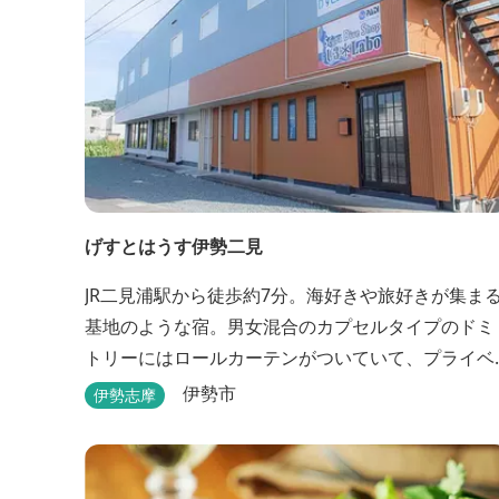
げすとはうす伊勢二見
JR二見浦駅から徒歩約7分。海好きや旅好きが集ま
基地のような宿。男女混合のカプセルタイプのドミ
トリーにはロールカーテンがついていて、プライベ
ートも守れます。
伊勢市
伊勢志摩