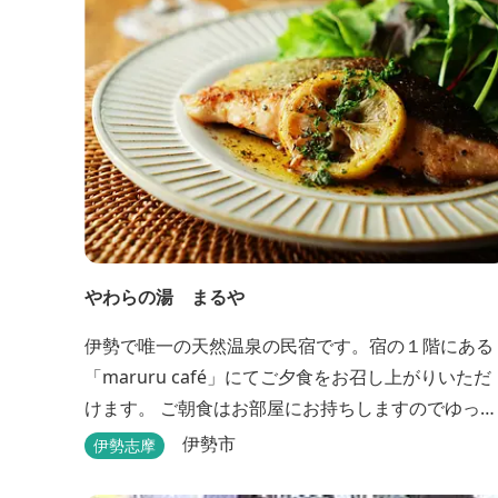
やわらの湯 まるや
伊勢で唯一の天然温泉の民宿です。宿の１階にある
「maruru café」にてご夕食をお召し上がりいただ
けます。 ご朝食はお部屋にお持ちしますのでゆっく
りとお召し上がりください。 貸切り露天風呂完備、
伊勢市
伊勢志摩
駅近、夫婦岩まで徒歩15分です。