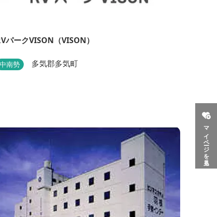
RVパークVISON（VISON）
多気郡多気町
中南勢
マイページを見る