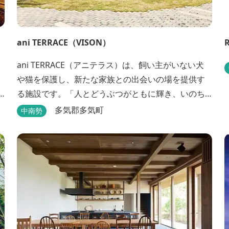
ani TERRACE（VISON）
ani TERRACE（アニテラス）は、飼い主がいない犬
軸
や猫を保護し、新たな家族との出会いの場を提供す
る施設です。「人とどうぶつがともに輝き、いのち
を照らす」をコンセプトに、ペット保険事業を行う
多気郡多気町
中南勢
アニコムグループが運営します。また、本施設で
は、飼い主様と一緒にVISONへ訪れたペットを一時
的にお預かりするペットホテルをご用意しているほ
か、広々...