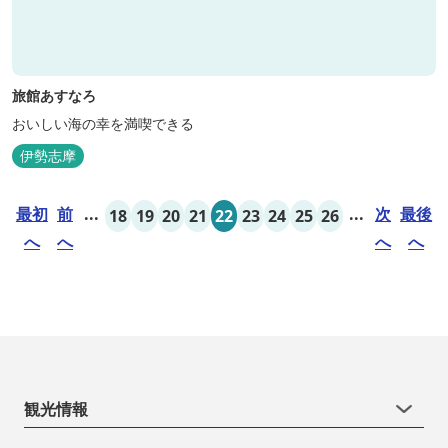
旅館あすなろ
おいしい海の幸を満喫できる
伊勢志摩
最初
前
...
...
次
最後
18
19
20
21
22
23
24
25
26
へ
へ
へ
へ
観光情報