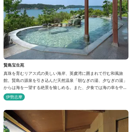
賢島宝生苑
真珠を育むリアス式の美しい海岸、英虞湾に囲まれて佇む和風旅
館。賢島の源泉を引き込んだ天然温泉「朝なぎの湯、夕なぎの湯」
からは海を一望する絶景を愉しめる。また、夕食では海の幸を中心
とした和会席でおもてなしいたします。
伊勢志摩