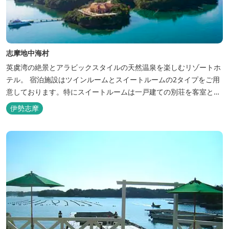
志摩地中海村
英虞湾の絶景とアラビックスタイルの天然温泉を楽しむリゾートホ
テル。 宿泊施設はツインルームとスイートルームの2タイプをご用
意しております。特にスイートルームは一戸建ての別荘を客室とし
てリニューアル♪120平米の驚きの広さとこだわりの調度品が自慢
伊勢志摩
です！ スペイン１ツ星レストランと提携したレストランでのお食事
も楽しみのひとつです。 また、日帰りプランでは、クラフト体験工
房にてモザイクタイル...