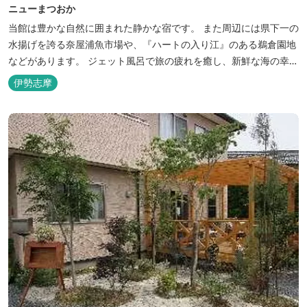
ニューまつおか
当館は豊かな自然に囲まれた静かな宿です。 また周辺には県下一の
水揚げを誇る奈屋浦魚市場や、『ハートの入り江』のある鵜倉園地
などがあります。 ジェット風呂で旅の疲れを癒し、新鮮な海の幸を
どうぞお楽しみください。 ゆったりと・・のんびりと・・くつろぎ
伊勢志摩
の時間がここにあります。