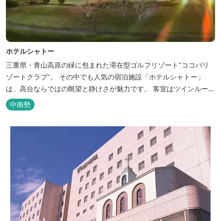
ホテルシャトー
三重県・青山高原の緑に包まれた滞在型ゴルフリゾート"ココパリ
ゾートクラブ"。 その中でも人気の宿泊施設「ホテルシャトー」
は、高台ならではの眺望と静けさが魅力です。 客室はツインルーム
から4〜6名で泊まれる和洋室まで幅広く、旅のスタイルに合わせて
中南勢
選べます。 天然温泉の大浴場・露天風呂、ロウリュ式サウナで体を
整えた後は、和食や焼肉など、気分で選べる夕食をゆったりと。 翌
朝は、レス...