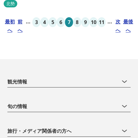
が楽しめます。屋根付きの炭火焼ハウスがありますので、雨や風の
北勢
日も快適にバーベキューをお楽しみいただけます。日帰り利用、団
体利用可能。 青少年向けの屋外キャンプ施設、かもしかキャンプフ
最初
前
...
...
次
最後
3
4
5
6
7
8
9
10
11
ィールドもございま...
へ
へ
へ
へ
観光情報
旬の情報
旅行・メディア関係者の方へ