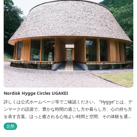
Nordisk Hygge Circles UGAKEI
詳しくは公式ホームページ等でご確認ください。 ”Hygge”とは、デ
ンマークの語源で、豊かな時間の過ごし方や暮らし方、心の持ち方
を表す言葉。ほっと癒される心地よい時間と空間、その体験を通し
て得られる幸福感のことです。 デンマーク発のアウトドアブランド
北勢
「Nordisk（ノルディスク）」と三重県いなべ市が連携して手がけ