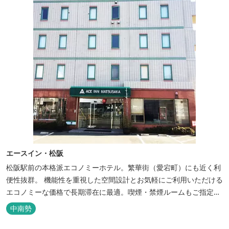
エースイン・松阪
松阪駅前の本格派エコノミーホテル。繁華街（愛宕町）にも近く利
便性抜群。 機能性を重視した空間設計とお気軽にご利用いただける
エコノミーな価格で長期滞在に最適。喫煙・禁煙ルームもご指定い
ただけます。 無料サービス ・３０種類以上の和洋朝食ビュッフェ
中南勢
（6:30～9:30） ・アルコールも無料のウェルカムドリンクサービス
（18:00～20:00）