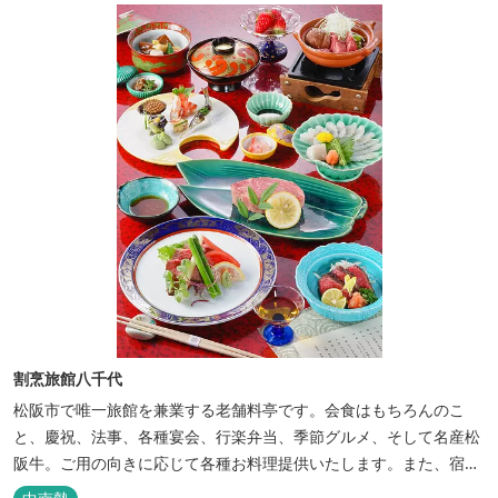
割烹旅館八千代
松阪市で唯一旅館を兼業する老舗料亭です。会食はもちろんのこ
と、慶祝、法事、各種宴会、行楽弁当、季節グルメ、そして名産松
阪牛。ご用の向きに応じて各種お料理提供いたします。また、宿泊
のご用もたまわります。 国登録有形文化財に選ばれた純木造建築で