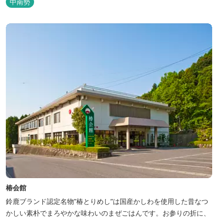
中南勢
椿会館
鈴鹿ブランド認定名物”椿とりめし”は国産かしわを使用した昔なつ
かしい素朴でまろやかな味わいのまぜごはんです。お参りの折に、