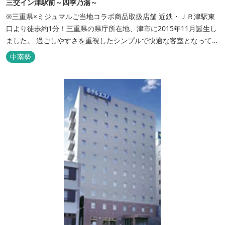
三交イン津駅前～四季乃湯～
※三重県×ミジュマルご当地コラボ商品取扱店舗 近鉄・ＪＲ津駅東
口より徒歩約1分！三重県の県庁所在地、津市に2015年11月誕生し
ました。 過ごしやすさを重視したシンプルで快適な客室となってお
り、ベッドはワイドなサイズで、羽毛布団をご用意。女性にやさし
中南勢
いアメニティグッズを取り揃えており、連泊の方用にコインランド
リーもあります。 ご宿泊者専用の人工温泉大浴場「四季乃湯」で
は、がんばった...