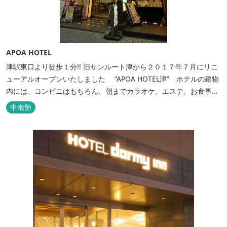
APOA HOTEL
津駅東口より徒歩１分!! 旧サンルート津から２０１７年７月にリニ
ューアルオープンいたしました “APOA HOTEL津” ホテルの建物
内には、コンビニはもちろん、朝までカラオケ、エステ、お食事も
いろいろなジャンルが楽しめます。 ホテル内施設 地下…創作料
中南勢
理“舞の華” 居酒屋“風の蔵人” 居酒屋“居酒屋ならここが安いぜっ”
１階…コンビニエンスストア“ローソン” 和食“いせもん本店”...