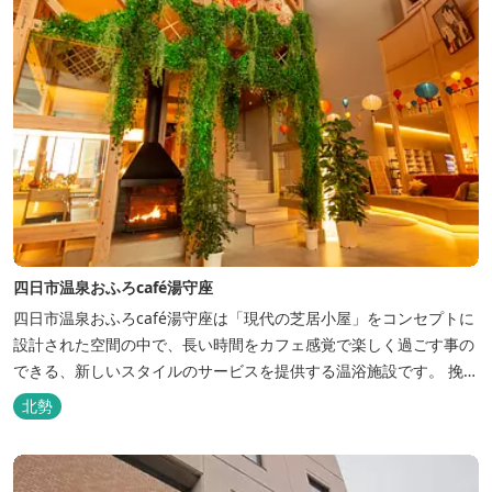
四日市温泉おふろcafé湯守座
四日市温泉おふろcafé湯守座は「現代の芝居小屋」をコンセプトに
設計された空間の中で、長い時間をカフェ感覚で楽しく過ごす事の
できる、新しいスタイルのサービスを提供する温浴施設です。 挽き
たてコーヒーやコミック、雑誌、マッサージチェア、Wi-Fiを無料
北勢
でご利用いただけます。