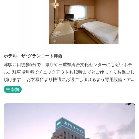
ホテル ザ･グランコート津西
津駅西口徒歩5分で、県庁や三重県総合文化センターにも近いホテ
ル。駐車場無料でチェックアウトも12時までとごゆっくりお過ごし
頂けます。 お客様により快適にお過ごし頂けるよう専用設備・アメ
ニティ付き女性専用フロアやビジネスマンに最適なパソコン・プリ
中南勢
ンター設置のお部屋など多種多様な部屋タイプ・サービスをご用
意。本質の時間、至上の空間をお届けいたします。 また１Fにはカ
フェ＆レストランE...