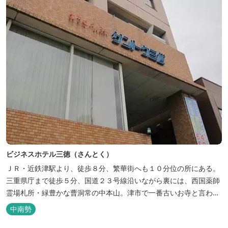
ビジネスホテル三徳（さんとく）
ＪＲ・近鉄津駅より、徒歩８分、繁華街へも１０分位の所にある。
三重県庁まで徒歩５分、国道２３号線沿いながら裏には、西国薬師
霊場札所・緑豊かな曹洞常の中本山。津市で一番古いお寺と言われ
る塔世山四天王寺があります。
中南勢