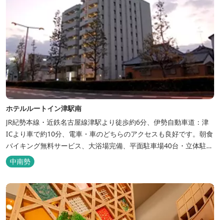
ホテルルートイン津駅南
JR紀勢本線・近鉄名古屋線津駅より徒歩約6分、伊勢自動車道：津
ICより車で約10分、電車・車のどちらのアクセスも良好です。朝食
バイキング無料サービス、大浴場完備、平面駐車場40台・立体駐車
場34台、全室Wi-Fi完備。ビジネスにも観光にもご利用頂ける快適
中南勢
なホテルライフをご提供します。