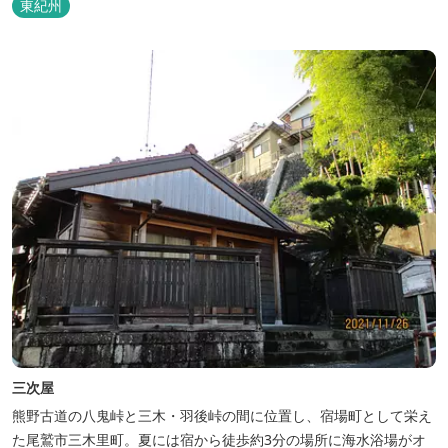
東紀州
三次屋
熊野古道の八鬼峠と三木・羽後峠の間に位置し、宿場町として栄え
た尾鷲市三木里町。夏には宿から徒歩約3分の場所に海水浴場がオ