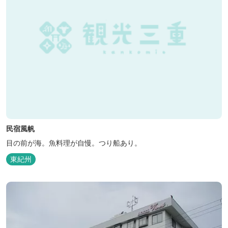
民宿風帆
目の前が海。魚料理が自慢。つり船あり。
東紀州