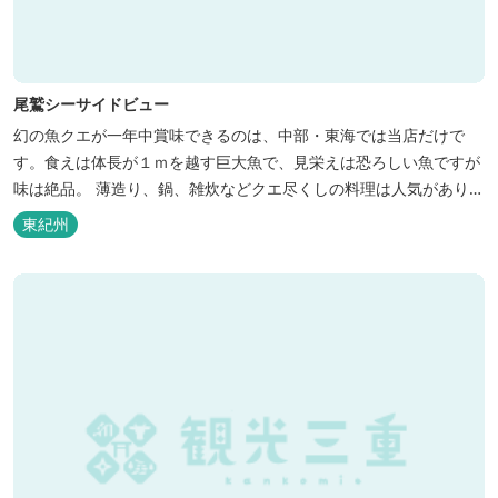
尾鷲シーサイドビュー
幻の魚クエが一年中賞味できるのは、中部・東海では当店だけで
す。食えは体長が１ｍを越す巨大魚で、見栄えは恐ろしい魚ですが
味は絶品。 薄造り、鍋、雑炊などクエ尽くしの料理は人気がありま
す。ぜひご賞味ください（料理だけでも歌。また、宿泊者には船で
東紀州
の無料遊覧サービス（１時間）を行ないます。