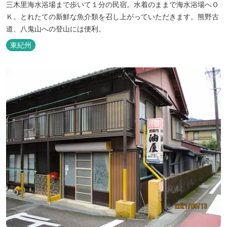
三木里海水浴場まで歩いて１分の民宿。水着のままで海水浴場へＯ
Ｋ。とれたての新鮮な魚介類を召し上がっていただきます。熊野古
道、八鬼山への登山には便利。
東紀州