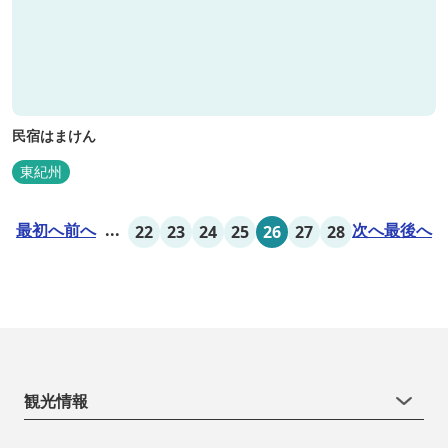
民宿はまけん
東紀州
最初へ
前へ
...
次へ
最後へ
22
23
24
25
26
27
28
観光情報