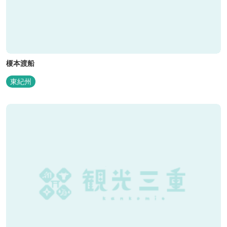
榎本渡船
東紀州