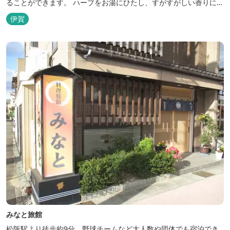
ることができます。 ハーブをお湯にひたし、すがすがしい香りに心
あらわれる「香りの湯」は、特に女性の方に人気です。 その他、
伊賀
広々とした空間とたっぷりのお湯が魅力の「大浴場」、高原の景色
を満喫できる「露天風呂」、さらに「ミストサウナ」の合計4種の
お湯をお楽しみいただけま...
みなと旅館
松阪駅より徒歩約9分。野球チームなど大人数や団体でも宿泊でき