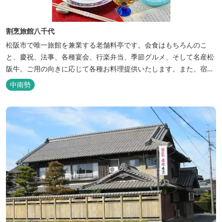
割烹旅館八千代
松阪市で唯一旅館を兼業する老舗料亭です。会食はもちろんのこ
と、慶祝、法事、各種宴会、行楽弁当、季節グルメ、そして名産松
阪牛。ご用の向きに応じて各種お料理提供いたします。また、宿泊
のご用もたまわります。 国登録有形文化財に選ばれた純木造建築で
中南勢
昔風情をお楽しみください。