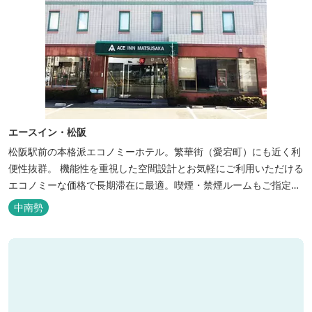
エースイン・松阪
松阪駅前の本格派エコノミーホテル。繁華街（愛宕町）にも近く利
便性抜群。 機能性を重視した空間設計とお気軽にご利用いただける
エコノミーな価格で長期滞在に最適。喫煙・禁煙ルームもご指定い
ただけます。 無料サービス ・３０種類以上の和洋朝食ビュッフェ
中南勢
（6:30～9:30） ・アルコールも無料のウェルカムドリンクサービス
（18:00～20:00）