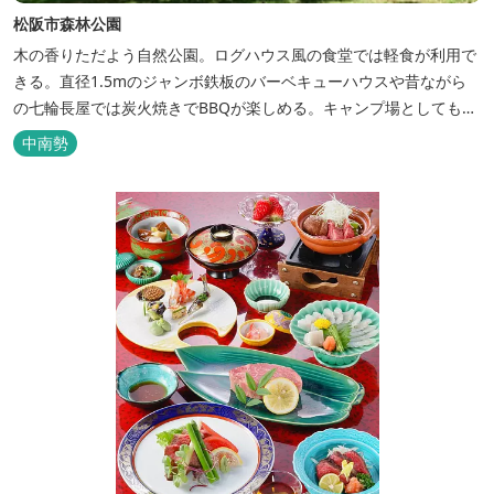
松阪市森林公園
木の香りただよう自然公園。ログハウス風の食堂では軽食が利用で
きる。直径1.5mのジャンボ鉄板のバーベキューハウスや昔ながら
の七輪長屋では炭火焼きでBBQが楽しめる。キャンプ場としても人
気で、週末は多くのキャンパーでにぎわっている。バンガローや5
中南勢
タイプのテントサイトがある。展望台からは市街が一望できる。ま
た桜の時期は、多くの人々でにぎわう。 バーベキューの食材は持ち
込みOK！あらかじめご...