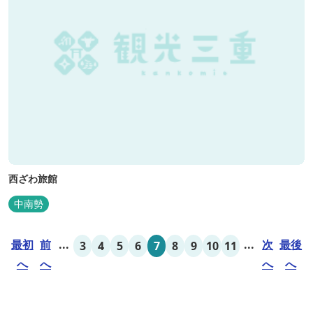
西ざわ旅館
中南勢
最初
前
...
...
次
最後
3
4
5
6
7
8
9
10
11
へ
へ
へ
へ