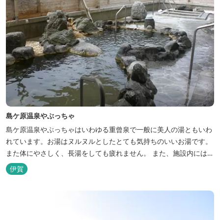
島ケ原温泉やぶっちゃ
島ケ原温泉やぶっちゃはいわゆる重曾泉で一般に美人の湯ともいわ
れています。お湯はヌルヌルとしたとても気持ちのいいお湯です。
また体にやさしく、長湯をしても疲れません。 また、施設内にはオ
ートキャンプ場、デイキャンプ場、テニスコート、水遊び場（夏季
伊賀
限定）、こんにゃくやパン作りの体験できる工房などがあります。
木津川（鯛ケ瀬）のほとりにある美しい自然を生かしたオートキャ
ンプやディキャンプ...