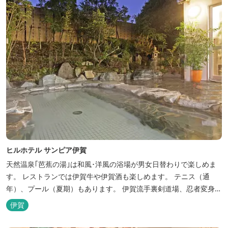
ヒルホテル サンピア伊賀
天然温泉｢芭蕉の湯｣は和風･洋風の浴場が男女日替わりで楽しめま
す。 レストランでは伊賀牛や伊賀酒も楽しめます。 テニス（通
年）、プール（夏期）もあります。 伊賀流手裏剣道場、忍者変身処
を常設しております。 ★ＨＰが新しくなりました！
伊賀
http://www.hh-sunpia-iga.co.jp ※日替わりランチ、日替わり薬湯
などがタイムリーにチェックできます。