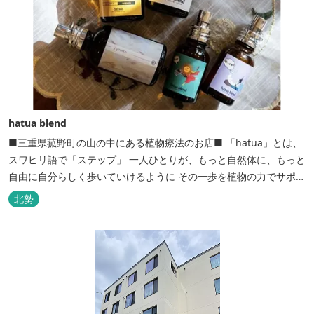
hatua blend
■三重県菰野町の山の中にある植物療法のお店■ 「hatua」とは、
スワヒリ語で「ステップ」 一人ひとりが、もっと自然体に、もっと
自由に自分らしく歩いていけるように その一歩を植物の力でサポー
トしたいという思いから生まれたお店。 黄土スチームよもぎ蒸しや
北勢
アロマの調合、季節の養生講座、アロマ講座、腸活講座、ワークシ
ョップ、イベント出店 植物を通して身体と心を整えよう！をテーマ
に...