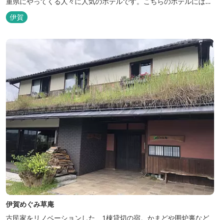
重県にやってくる人々に人気のホテルです。こちらのホテルには、
忍者の内装が施された部屋がいくつかあります。壁紙からトイレッ
伊賀
トペーパーに至るまで、忍者に関連したデザインモチーフがあしら
われています。 伊賀上野城や伊賀流忍者博物館から徒歩わずか10
分の位置にあるこのホテ...
伊賀めぐみ草庵
古民家をリノベーションした、1棟貸切の宿。かまどや囲炉裏など