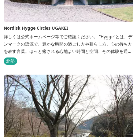
Nordisk Hygge Circles UGAKEI
詳しくは公式ホームページ等でご確認ください。 ”Hygge”とは、デ
ンマークの語源で、豊かな時間の過ごし方や暮らし方、心の持ち方
を表す言葉。ほっと癒される心地よい時間と空間、その体験を通し
て得られる幸福感のことです。 デンマーク発のアウトドアブランド
北勢
「Nordisk（ノルディスク）」と三重県いなべ市が連携して手がけ
た日本初のアウトドアフィールドが、2023年４月３日にオープンし
ました...