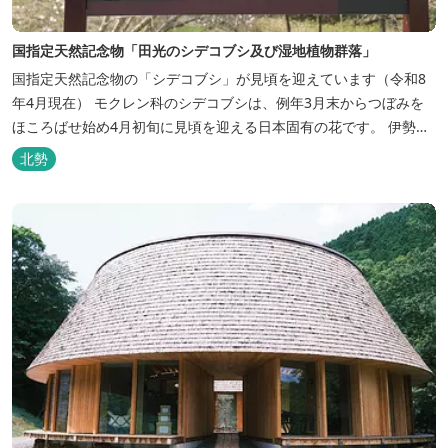
国指定天然記念物「田光のシデコブシ及び湿地植物群落」
国指定天然記念物の「シデコブシ」が見頃を迎えています（令和8
年4月現在） モクレン科のシデコブシは、例年3月末からつぼみを
ほころばせ始め4月初旬に見頃を迎える日本固有の花です。 伊勢湾
周辺の狭い範囲に自生するシデコブシは、三重県内ではいなべ市、
北勢
菰野町、四日市市などの北勢地方に見られ これらの自生地は日本に
おけるシデコブシ天然分布の西の端にあたります。 約500万年前に
存在して...