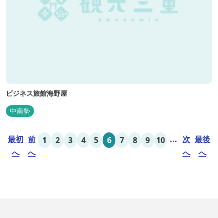
ビジネス旅館海野屋
中南勢
最初
前
...
次
最後
1
2
3
4
5
6
7
8
9
10
へ
へ
へ
へ