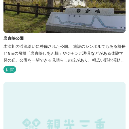
岩倉峡公園
木津川の渓流沿いに整備された公園。 施設のシンボルでもある橋長
118ｍの吊橋「岩倉峡しあん橋」やジャンボ遊具などがある体験学
習の丘、公園を一望できる見晴らしの丘があり、幅広い野外活動に
利用できるキャンプ場も併設されています。 川沿いには島ヶ原温泉
伊賀
やぶっちゃに至る「川辺の道」があり、旧岩倉水力発電所跡の水路
遺構を見ることができたり、春は桜、秋は紅葉の名所として楽しめ
る憩いの場となっています。