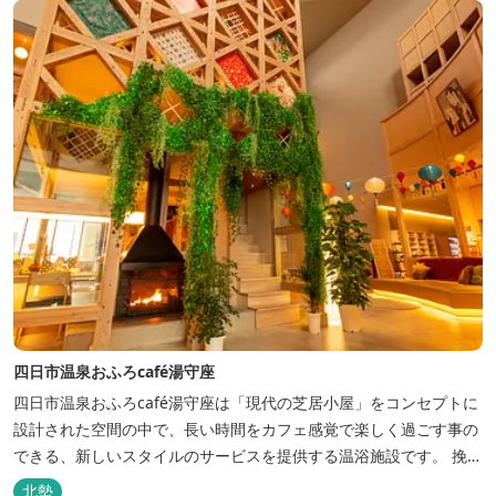
四日市温泉おふろcafé湯守座
四日市温泉おふろcafé湯守座は「現代の芝居小屋」をコンセプトに
設計された空間の中で、長い時間をカフェ感覚で楽しく過ごす事の
できる、新しいスタイルのサービスを提供する温浴施設です。 挽き
たてコーヒーやコミック、雑誌、マッサージチェア、Wi-Fiを無料
北勢