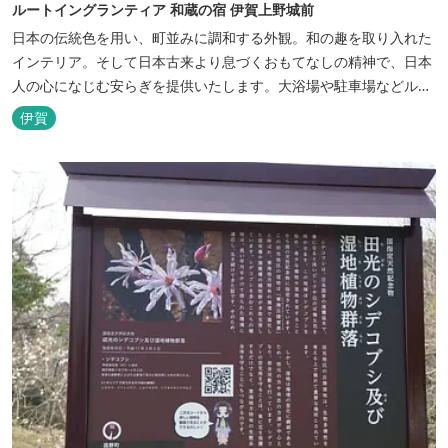
ルートイングランティア 和蔵の宿 伊賀上野城前
日本の伝統色を用い、町並みに調和する外観。和の趣を取り入れた
インテリア。そして日本古来より息づくおもてなしの精神で、日本
人の心になじむ安らぎを提供いたします。大浴場や駐車場などルー
トインホテルズの機能性や利便性はそのままに、穏やかな和のニュ
伊賀
アンスを湛えた空間は、ビジネスにも観光にも、幅広くお役立てい
ただけるホテルです。