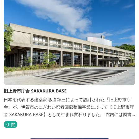
旧上野市庁舎 SAKAKURA BASE
日本を代表する建築家 坂倉準三によって設計された「旧上野市庁
舎」が、伊賀市のにぎわい忍者回廊整備事業によって【旧上野市庁
舎 SAKAKURA BASE】として生まれ変わりました。 館内には図書
館やホテル、カフェがあるほか、観光案内所「伊賀市観光インフォ
伊賀
メーションセンター」や伊賀の逸品を取り揃えた「伊賀百貨
Souvenir Shop」も併殺されています。