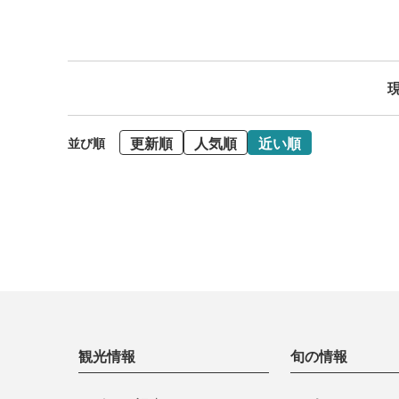
現
更新順
人気順
近い順
並び順
観光情報
旬の情報