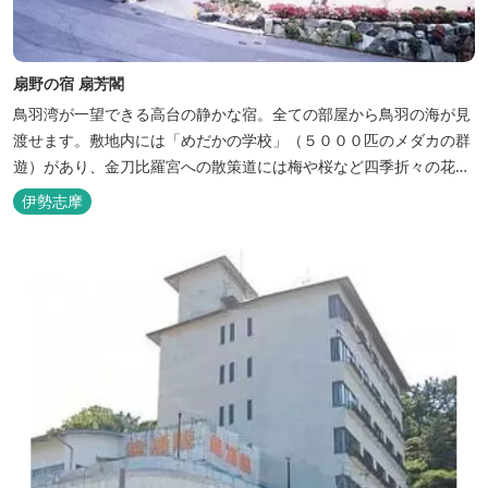
扇野の宿 扇芳閣
鳥羽湾が一望できる高台の静かな宿。全ての部屋から鳥羽の海が見
渡せます。敷地内には「めだかの学校」（５０００匹のメダカの群
遊）があり、金刀比羅宮への散策道には梅や桜など四季折々の花が
咲き誇り、ここ扇野ならではの懐かしい風景と感動に出会うことが
伊勢志摩
出来ます。 扇野温泉”初蕾の湯”では、水琴窟の音に耳をすませてみ
てください。ユニバーサルルーム、露天風呂付客室もあります。