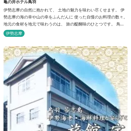
亀の井ホテル鳥羽
伊勢志摩の自然に抱かれて、 土地の魅力を味わい尽くせます。 伊
勢志摩の海の幸や山の幸をふんだんに 使った自慢のお料理の数々。
地元の食材を地元で味わうのは、 旅の醍醐味のひとつです。 鳥羽
湾の潮風を感じる露天風呂や 広々としたテラス付きのお部屋。 行
伊勢志摩
き交うフェリーをのんびり眺めて、 日常をちょっと忘れるひと時を
お過ごしください。