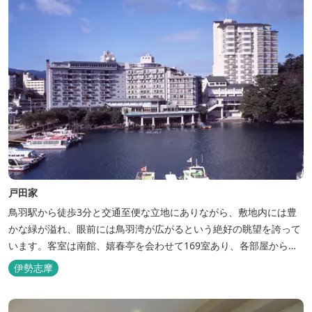
戸田家
鳥羽駅から徒歩3分と交通至便な立地にありながら、敷地内には豊
かな緑が溢れ、眼前には鳥羽湾が広がるという絶好の眺望を誇って
います。客室は南館、嬉春亭を会わせて169室あり、各部屋からの
景観の美しさも格別。伊勢湾で揚がった海の幸を使った会席料理も
伊勢志摩
自慢です。 旅の疲れを癒すには、男女あわせて13湯と足湯2湯の
湯巡りは最高です。野趣溢れる野天風呂、ゆったりとつくろげる大