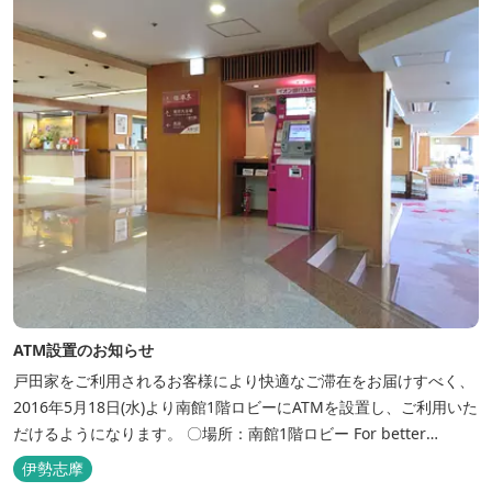
浴場、家族で楽しめる貸...
ATM設置のお知らせ
戸田家をご利用されるお客様により快適なご滞在をお届けすべく、
2016年5月18日(水)より南館1階ロビーにATMを設置し、ご利用いた
だけるようになります。 〇場所：南館1階ロビー For better
convenience, ATM Machine which includes cash dispenser will
伊勢志摩
be available at Todaya Hotel’s 1...