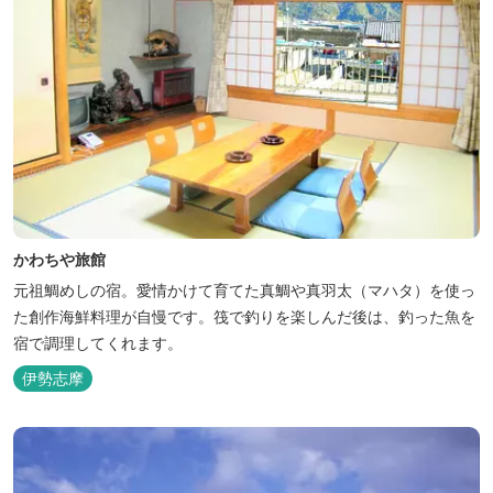
かわちや旅館
元祖鯛めしの宿。愛情かけて育てた真鯛や真羽太（マハタ）を使っ
た創作海鮮料理が自慢です。筏で釣りを楽しんだ後は、釣った魚を
宿で調理してくれます。
伊勢志摩