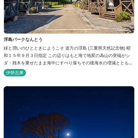
浮島パークなんとう
緑と潤いのひとときにようこそ ​道方の浮島 (三重県天然記念物) 昭
和１５年９月３日指定 この辺りはもと海で地変の為山の突端がシ
ダ・雑木を乗せたまま海中にすべり落ちその後海水の増減とともに
浮き沈みするようになったと伝えられています。 周辺は浮島を廻る
伊勢志摩
散策路が設けられ、また海岸線が一望できる展望塔へと続く遊歩道
もあり自然と親しむ見どころがあります。 ご家族連れで気軽にご利
用頂け...