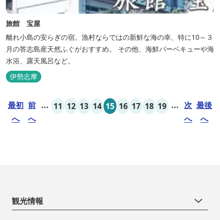
旅館 宝屋
離れ小島の安らぎの宿。漁村ならではの新鮮な海の幸、特に10～３
月の答志島産天然ふぐがおすすめ。 その他、海鮮バーベキューや海
水浴、露天風呂など。
伊勢志摩
最初
前
...
...
次
最後
11
12
13
14
15
16
17
18
19
へ
へ
へ
へ
観光情報