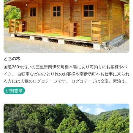
とちの木
国道260号沿いの三重県南伊勢町栃木竈にあり海釣りのお客様やバ
イク、 自転車などのひとり旅のお客様や南伊勢町へお仕事に来られ
る方には人気のログコテージです。 ログコテージは全室、素泊まり
となっており、おひとり様限定のお部屋、お二人様限定のお部屋、
伊勢志摩
3名様から5名様限定のお部屋とあります。 お風呂やトイレは別棟
に完備。 国道260号向いには喫茶食事とちの木では、お食事もでき
人気のトンテ...