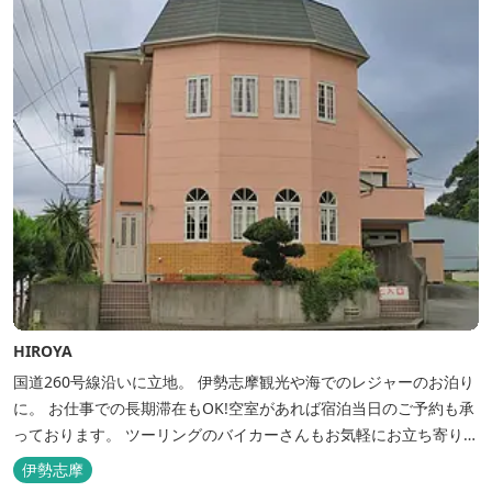
HIROYA
国道260号線沿いに立地。 伊勢志摩観光や海でのレジャーのお泊り
に。 お仕事での長期滞在もOK!空室があれば宿泊当日のご予約も承
っております。 ツーリングのバイカーさんもお気軽にお立ち寄りく
ださい。
伊勢志摩