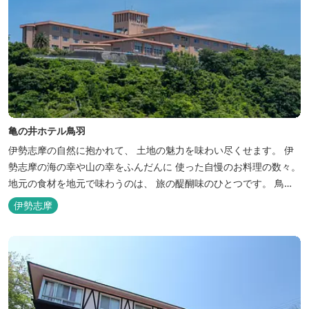
亀の井ホテル鳥羽
伊勢志摩の自然に抱かれて、 土地の魅力を味わい尽くせます。 伊
勢志摩の海の幸や山の幸をふんだんに 使った自慢のお料理の数々。
地元の食材を地元で味わうのは、 旅の醍醐味のひとつです。 鳥羽
湾の潮風を感じる露天風呂や 広々としたテラス付きのお部屋。 行
伊勢志摩
き交うフェリーをのんびり眺めて、 日常をちょっと忘れるひと時を
お過ごしください。