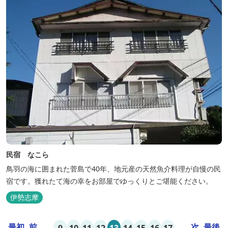
民宿 なこら
鳥羽の海に囲まれた菅島で40年、地元産の天然魚介料理が自慢の民
宿です。獲れたて海の幸をお部屋でゆっくりとご堪能ください。
伊勢志摩
最初
前
...
...
次
最後
9
10
11
12
13
14
15
16
17