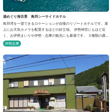
湯めぐり海百景 鳥羽シーサイドホテル
鳥羽湾を一望できるロケーションが自慢のリゾートホテルです。屋
上にお天気カメラを配置するほどの好立地。 伊勢神宮にもほど近
く、お伊勢まいりや伊勢・志摩の観光にも最適です。 ３種類の露天
風呂を備えた「風見の湯」をはじめ、趣の異なる３ヶ所の大浴場で
伊勢志摩
は、館内で湯めぐりが楽しめます。 また、露天風呂付客室や貸切家
族風呂（有料）、足湯に湯上がり処などもございますので、湯浴み
の一日をお過ごしいた...