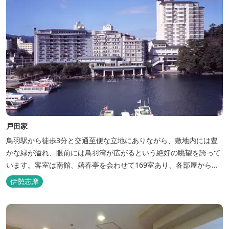
戸田家
鳥羽駅から徒歩3分と交通至便な立地にありながら、敷地内には豊
かな緑が溢れ、眼前には鳥羽湾が広がるという絶好の眺望を誇って
います。客室は南館、嬉春亭を会わせて169室あり、各部屋からの
景観の美しさも格別。伊勢湾で揚がった海の幸を使った会席料理も
伊勢志摩
自慢です。 旅の疲れを癒すには、男女あわせて13湯と足湯2湯の
湯巡りは最高です。野趣溢れる野天風呂、ゆったりとつくろげる大
浴場、家族で楽しめる貸...