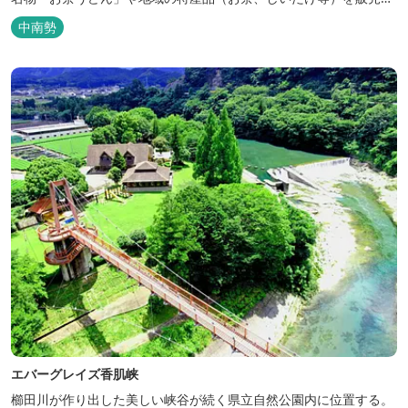
吊り橋をわたれば宿泊施設のエバーグレイズ香肌峡まですぐ。 【イ
中南勢
チオシ名物】 ・味噌カツ丼…地元産の甘味噌を使ったボリュームた
っぷりの丼ぶり。 松阪の観光情報は、松阪観光インフォメ...
エバーグレイズ香肌峡
櫛田川が作り出した美しい峡谷が続く県立自然公園内に位置する。