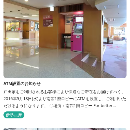
ATM設置のお知らせ
戸田家をご利用されるお客様により快適なご滞在をお届けすべく、
2016年5月18日(水)より南館1階ロビーにATMを設置し、ご利用いた
だけるようになります。 〇場所：南館1階ロビー For better
convenience, ATM Machine which includes cash dispenser will
伊勢志摩
be available at Todaya Hotel’s 1...