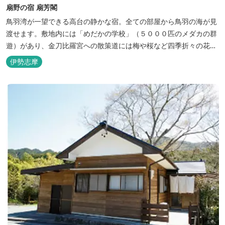
扇野の宿 扇芳閣
鳥羽湾が一望できる高台の静かな宿。全ての部屋から鳥羽の海が見
渡せます。敷地内には「めだかの学校」（５０００匹のメダカの群
遊）があり、金刀比羅宮への散策道には梅や桜など四季折々の花が
咲き誇り、ここ扇野ならではの懐かしい風景と感動に出会うことが
伊勢志摩
出来ます。 扇野温泉”初蕾の湯”では、水琴窟の音に耳をすませてみ
てください。ユニバーサルルーム、露天風呂付客室もあります。