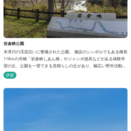
岩倉峡公園
木津川の渓流沿いに整備された公園。 施設のシンボルでもある橋長
118ｍの吊橋「岩倉峡しあん橋」やジャンボ遊具などがある体験学
習の丘、公園を一望できる見晴らしの丘があり、幅広い野外活動に
利用できるキャンプ場も併設されています。 川沿いには島ヶ原温泉
伊賀
やぶっちゃに至る「川辺の道」があり、旧岩倉水力発電所跡の水路
遺構を見ることができたり、春は桜、秋は紅葉の名所として楽しめ
る憩いの場となっています。