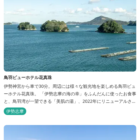
鳥羽ビューホテル花真珠
伊勢神宮から車で30分。周辺には様々な観光地を楽しめる鳥羽ビュ
ーホテル花真珠。 「伊勢志摩の海の幸」をふんだんに使ったお食事
と、鳥羽湾が一望できる「美肌の湯」、2022年にリニューアルされ
た客室で、五感から体と心を癒やします。 【お部屋】 近年リニュ
伊勢志摩
ーアルした過ごしやすいお部屋で、親子3世代で楽しめるお部屋に
なっております。 全室オーシャンビューで雄大な鳥羽湾を一望で
き、日頃の疲...