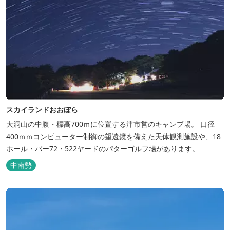
スカイランドおおぼら
大洞山の中腹・標高700ｍに位置する津市営のキャンプ場。 口径
400ｍｍコンピューター制御の望遠鏡を備えた天体観測施設や、18
ホール・パー72・522ヤードのパターゴルフ場があります。
中南勢