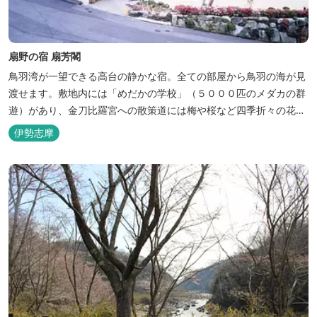
扇野の宿 扇芳閣
鳥羽湾が一望できる高台の静かな宿。全ての部屋から鳥羽の海が見
渡せます。敷地内には「めだかの学校」（５０００匹のメダカの群
遊）があり、金刀比羅宮への散策道には梅や桜など四季折々の花が
咲き誇り、ここ扇野ならではの懐かしい風景と感動に出会うことが
伊勢志摩
出来ます。 扇野温泉”初蕾の湯”では、水琴窟の音に耳をすませてみ
てください。ユニバーサルルーム、露天風呂付客室もあります。