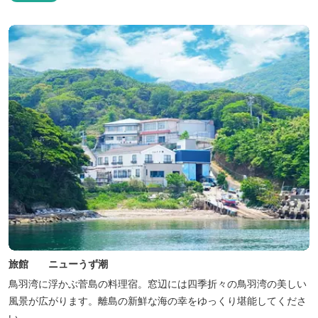
旅館 ニューうず潮
鳥羽湾に浮かぶ菅島の料理宿。窓辺には四季折々の鳥羽湾の美しい
風景が広がります。離島の新鮮な海の幸をゆっくり堪能してくださ
い。