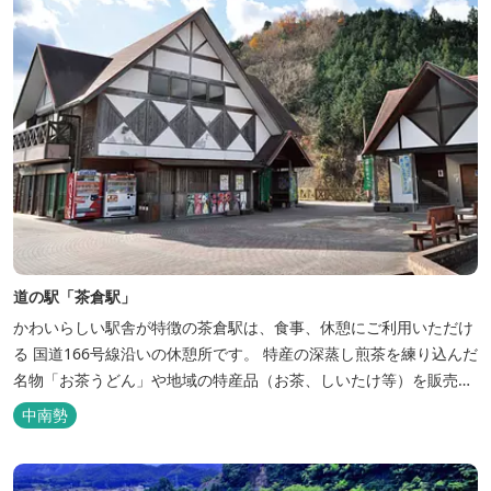
道の駅「茶倉駅」
かわいらしい駅舎が特徴の茶倉駅は、食事、休憩にご利用いただけ
る 国道166号線沿いの休憩所です。 特産の深蒸し煎茶を練り込んだ
名物「お茶うどん」や地域の特産品（お茶、しいたけ等）を販売。
吊り橋をわたれば宿泊施設のエバーグレイズ香肌峡まですぐ。 【イ
中南勢
チオシ名物】 ・味噌カツ丼…地元産の甘味噌を使ったボリュームた
っぷりの丼ぶり。 松阪の観光情報は、松阪観光インフォメ...