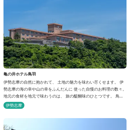
亀の井ホテル鳥羽
伊勢志摩の自然に抱かれて、 土地の魅力を味わい尽くせます。 伊
勢志摩の海の幸や山の幸をふんだんに 使った自慢のお料理の数々。
地元の食材を地元で味わうのは、 旅の醍醐味のひとつです。 鳥羽
湾の潮風を感じる露天風呂や 広々としたテラス付きのお部屋。 行
伊勢志摩
き交うフェリーをのんびり眺めて、 日常をちょっと忘れるひと時を
お過ごしください。