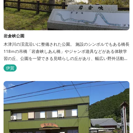
岩倉峡公園
木津川の渓流沿いに整備された公園。 施設のシンボルでもある橋長
118ｍの吊橋「岩倉峡しあん橋」やジャンボ遊具などがある体験学
習の丘、公園を一望できる見晴らしの丘があり、幅広い野外活動に
利用できるキャンプ場も併設されています。 川沿いには島ヶ原温泉
伊賀
やぶっちゃに至る「川辺の道」があり、旧岩倉水力発電所跡の水路
遺構を見ることができたり、春は桜、秋は紅葉の名所として楽しめ
る憩いの場となっています。