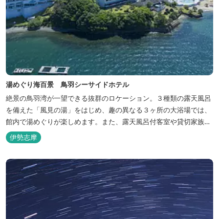
湯めぐり海百景 鳥羽シーサイドホテル
絶景の鳥羽湾が一望できる抜群のロケーション。３種類の露天風呂
を備えた「風見の湯」をはじめ、趣の異なる３ヶ所の大浴場では、
館内で湯めぐりが楽しめます。また、露天風呂付客室や貸切家族風
呂（有料）、足湯に湯上がり処などもございますので、湯浴みの一
伊勢志摩
日をお過ごしいただけます。 お料理についても、「詩季バイキン
グ」はオープンキッチンで出来立て料理を舌だけではなく目や耳で
も楽しめます、また海の幸を...