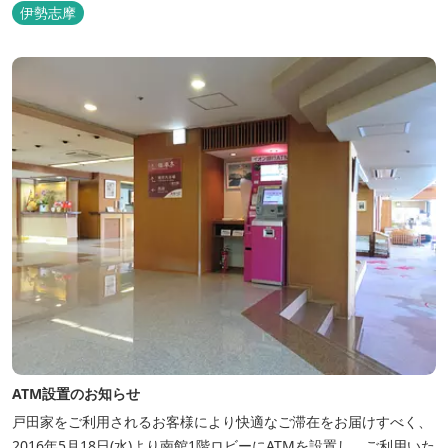
景観の美しさも格別。伊勢湾で揚がった海の幸を使った会席料理も
伊勢志摩
自慢です。 旅の疲れを癒すには、男女あわせて13湯と足湯2湯の
湯巡りは最高です。野趣溢れる野天風呂、ゆったりとつくろげる大
浴場、家族で楽しめる貸...
ATM設置のお知らせ
戸田家をご利用されるお客様により快適なご滞在をお届けすべく、
2016年5月18日(水)より南館1階ロビーにATMを設置し、ご利用いた