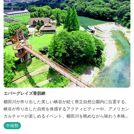
エバーグレイズ香肌峡
櫛田川が作り出した美しい峡谷が続く県立自然公園内に位置する。
峡谷が作り出した自然を体感するアクティビティーや、アメリカン
カルチャーが楽しめるイベント、櫛田川を眺めながら味わう本格的
なアメリカンＢＢＱを体験することができる。 松阪の観光情報は、
中南勢
松阪観光インフォメーションサイト ワクワ...