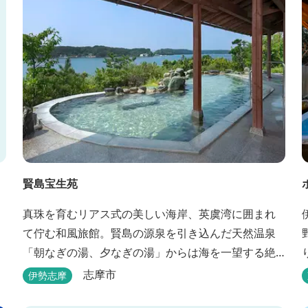
賢島宝生苑
真珠を育むリアス式の美しい海岸、英虞湾に囲まれ
て佇む和風旅館。賢島の源泉を引き込んだ天然温泉
「朝なぎの湯、夕なぎの湯」からは海を一望する絶
景を愉しめる。また、夕食では海の幸を中心とした
志摩市
伊勢志摩
和会席でおもてなしいたします。