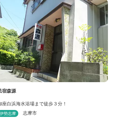
しむ朝食バイキングが好評です。お仲間同士、そし
てご家族で、さまざまな寛ぎの時間をお楽しみくだ
さい。 「きほく千年温泉」を自家源泉とした温泉大
浴場棟には男女別に内湯...
民宿森源
御座白浜海水浴場まで徒歩３分！
志摩市
伊勢志摩