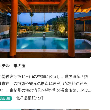
ホテル 季の座
伊勢神宮と熊野三山の中間に位置し、世界遺産「熊
野古道」の散策や観光の拠点に便利（※無料送迎あ
り）。東紀州の海の情景を望む和の温泉旅館。夕食
は地元特産の新鮮な旬の魚介をお造りのプリフィッ
北牟婁郡紀北町
東紀州
クが人気の会席料理で。お好みの干物を炭火焼で楽