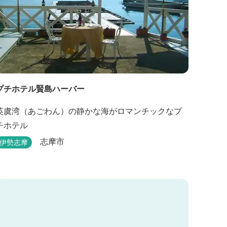
プチホテル賢島ハーバー
英虞湾（あごわん）の静かな海がロマンチックなプ
チホテル
志摩市
伊勢志摩