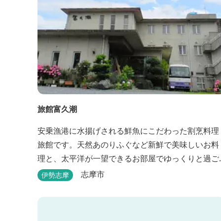
旅館富久潮
安乗漁港に水揚げされる鮮魚にこだわった割烹料理
旅館です。天然あのりふぐなど新鮮で美味しいお料
理と、太平洋が一望できるお部屋でゆっくりと過ご
せます。
志摩市
伊勢志摩