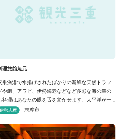
料理旅館魚元
安乗漁港で水揚げされたばかりの新鮮な天然トラフ
グや鯛、アワビ、伊勢海老などなど多彩な海の幸の
お料理はあなたの眼を舌を驚かせます。太平洋が一
望できる静かな宿。
志摩市
伊勢志摩