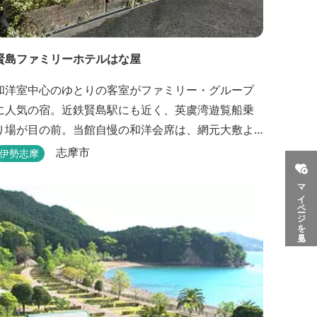
賢島ファミリーホテルはな屋
和洋室中心のゆとりの客室がファミリー・グループ
に人気の宿。近鉄賢島駅にも近く、英虞湾遊覧船乗
り場が目の前。当館自慢の和洋会席は、網元大敷よ
り直送。新鮮な海の幸を味わえます。
志摩市
伊勢志摩
マイページを見る