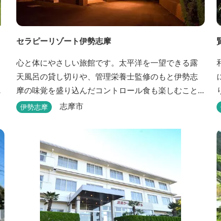
セラピーリゾート伊勢志摩
心と体にやさしい旅館です。太平洋を一望できる露
天風呂の貸し切りや、管理栄養士監修のもと伊勢志
ト
摩の味覚を盛り込んだコントロール食も楽しむこと
ができます。
志摩市
伊勢志摩