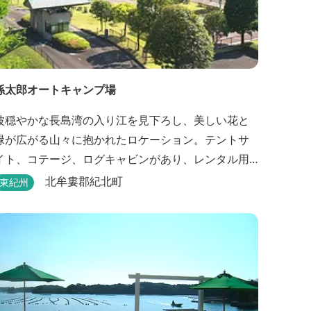
孫太郎オートキャンプ場
波穏やかな長島湾の入り江を見下ろし、美しい花と
緑が広がる山々に抱かれたロケーション。テントサ
イト、コテージ、ログキャビンがあり、レンタル用
品まで完備する、、四つ星キャンプ場。 初心者の方
北牟婁郡紀北町
東紀州
にも安心の施設と管理体制を整えています。目の前
に広がる海で、釣り、磯遊び、シーカヤックなど、
様々な遊びが楽しめます。