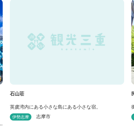
石山荘
英虞湾内にある小さな島にある小さな宿。
志摩市
伊勢志摩