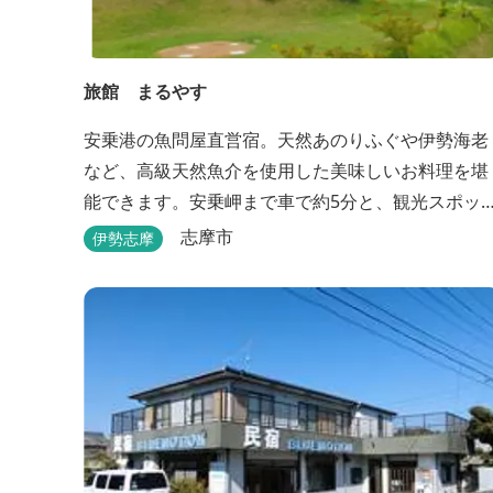
旅館 まるやす
安乗港の魚問屋直営宿。天然あのりふぐや伊勢海老
など、高級天然魚介を使用した美味しいお料理を堪
能できます。安乗岬まで車で約5分と、観光スポッ
へのアクセスも良好です。
志摩市
伊勢志摩