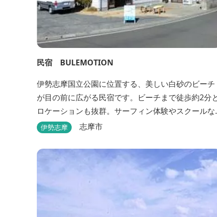
民宿 BULEMOTION
伊勢志摩国立公園に位置する、美しい白砂のビーチ
が目の前に広がる民宿です。ビーチまで徒歩約2分
ロケーションも抜群。サーフィン体験やスクールな
どもあります。
志摩市
伊勢志摩