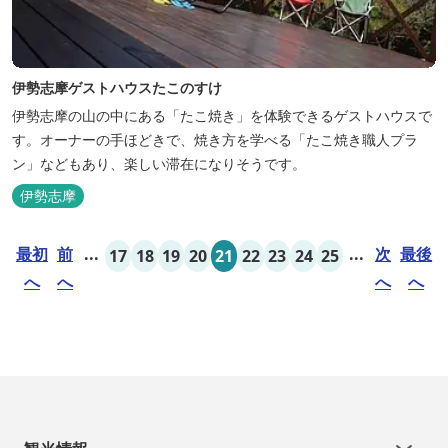
伊勢志摩ゲストハウスたこのすけ
伊勢志摩の山の中にある「たこ焼き」を体験できるゲストハウスで
す。オーナーの手ほどきで、焼き方を学べる「たこ焼き職人プラ
ン」などもあり、楽しい滞在になりそうです。
伊勢志摩
最初
前
...
...
次
最後
17
18
19
20
21
22
23
24
25
へ
へ
へ
へ