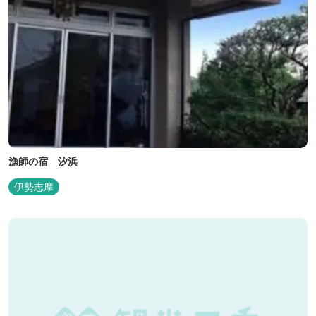
漁師の宿 汐浜
伊勢志摩