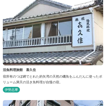
活魚料理旅館 喜久住
宿所有のつぼ網でとれた的矢湾の天然の磯魚をふんだんに使ったボ
リューム満天の活き魚料理が自慢の宿。
伊勢志摩