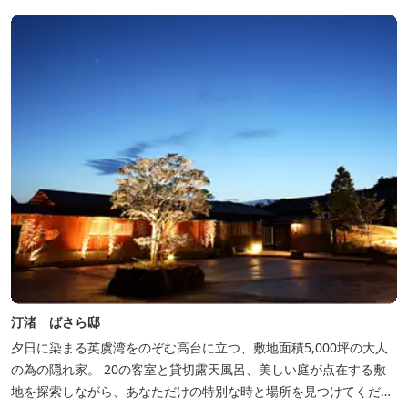
汀渚 ばさら邸
夕日に染まる英虞湾をのぞむ高台に立つ、敷地面積5,000坪の大人
の為の隠れ家。 20の客室と貸切露天風呂、美しい庭が点在する敷
地を探索しながら、あなただけの特別な時と場所を見つけてくださ