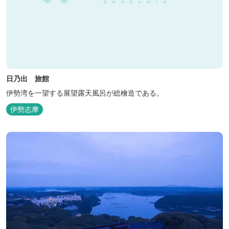
日乃出 旅館
伊勢湾を一望する展望露天風呂が総檜造である。
伊勢志摩