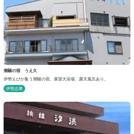
潮騒の宿 うえ久
伊勢えびが集う潮騒の宿。展望大浴場、露天風呂あり。
伊勢志摩