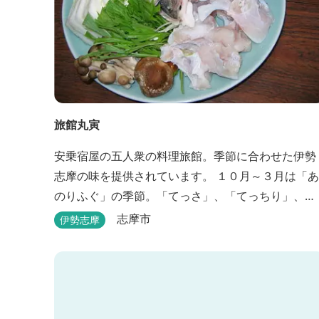
旅館丸寅
安乗宿屋の五人衆の料理旅館。季節に合わせた伊勢
志摩の味を提供されています。 １０月～３月は「あ
のりふぐ」の季節。「てっさ」、「てっちり」、
「しゃぶしゃぶ」、「唐揚げ」に舌鼓を打っていた
志摩市
伊勢志摩
だけます。その他、クエマス、伊勢エビ料理もあ
り。