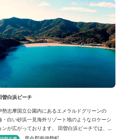
高まるインテリアは見た目からは想像できないほど
広く、くつろぎの空間。夏場でもエアコン完備で快
適にお過ごしいただけます。甲板の上に寝転んで夜
空を見上げれば...
田曽白浜ビーチ
伊勢志摩国立公園内にあるエメラルドグリーンの
海・白い砂浜一見海外リゾート地のようなロケーシ
ンが広がっております。 田曽白浜ビーチでは、オ
シャレなcafeでT-BONEステーキが食べられる。 又、
度会郡南伊勢町
伊勢志摩