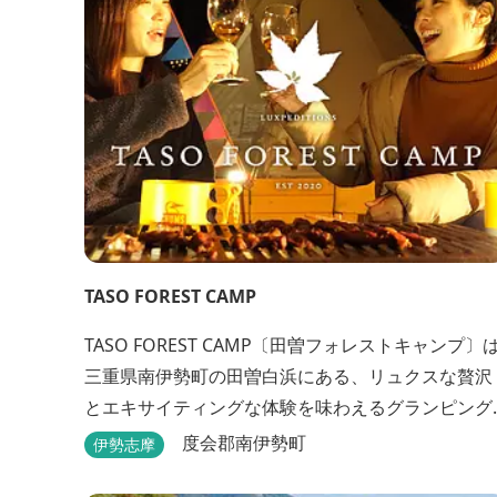
TASO FOREST CAMP
TASO FOREST CAMP〔田曽フォレストキャンプ〕
三重県南伊勢町の田曽白浜にある、リュクスな贅沢
とエキサイティングな体験を味わえるグランピング
施設です。 紹介VTR ↓↓↓↓↓↓↓↓
度会郡南伊勢町
伊勢志摩
https://www.youtube.com/watch?v=jpF0wPRjqS