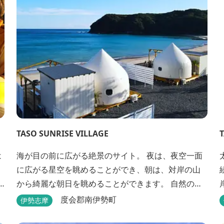
TASO SUNRISE VILLAGE
は
海が目の前に広がる絶景のサイト。 夜は、夜空一面
に広がる星空を眺めることができ、朝は、対岸の山
から綺麗な朝日を眺めることができます。 自然の恵
みに触れながら贅沢なひとときをお過ごしくださ
度会郡南伊勢町
伊勢志摩
w
い。 ウッドテラスでのバーベキューを楽しむことも