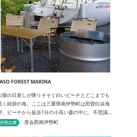
TASO FOREST MARINA
太陽の日差しが降りそそぐ白いビーチとどこまでも
続く紺碧の海。ここは三重県南伊勢町は田曽白浜海
岸。ビーチから徒歩1分の小高い森の中に、不思議な
波止場があります。やさしい木陰に停泊するのは3艇
度会郡南伊勢町
伊勢志摩
のヨット。日本初の森のマリーナです。 航海の気分