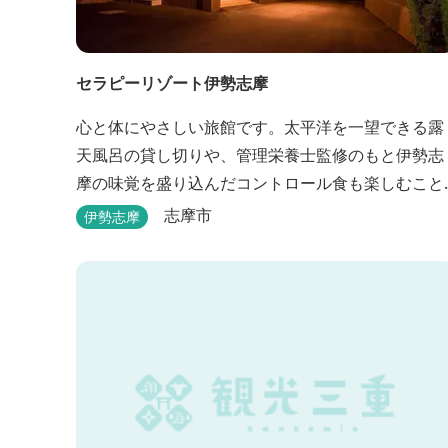
セラピーリゾート伊勢志摩
心と体にやさしい旅館です。太平洋を一望できる露
天風呂の貸し切りや、管理栄養士監修のもと伊勢志
摩の味覚を盛り込んだコントロール食も楽しむこと
ができます。
志摩市
伊勢志摩