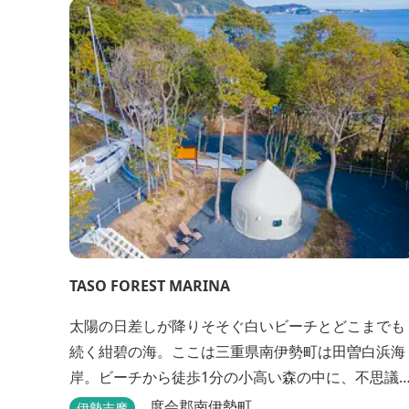
TASO FOREST MARINA
太陽の日差しが降りそそぐ白いビーチとどこまでも
続く紺碧の海。ここは三重県南伊勢町は田曽白浜海
岸。ビーチから徒歩1分の小高い森の中に、不思議
波止場があります。やさしい木陰に停泊するのは3
度会郡南伊勢町
伊勢志摩