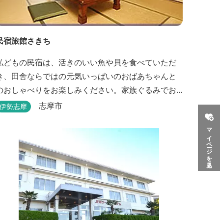
民宿旅館さきち
私どもの民宿は、活きのいい魚や貝を食べていただ
き、田舎ならではの元気いっぱいのおばあちゃんと
のおしゃべりをお楽しみください。家族ぐるみでお
世話させていただきます！
志摩市
伊勢志摩
マイページを見る