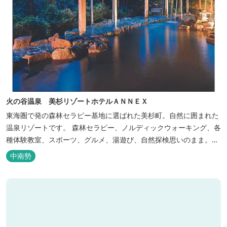
火の谷温泉 美杉リゾートホテルＡＮＮＥＸ
東海圏で発の森林セラピー基地に選ばれた美杉町。自然に囲まれた
温泉リゾートです。 森林セラピー、ノルディックウォーキング、各
種体験教室、スポーツ、グルメ、湯遊び、自然探検思いのまま。思
いきり遊んだ後は温泉でゆったり、のんびり。お料理は和洋バイキ
中南勢
ングに豪華会席料理。バイキングでは、毎日餅つき、夏は流しそう
めん等のイベントも開催しています。 ５つの貸切風呂に、展望風呂
付き客室、露天風呂・ジ...