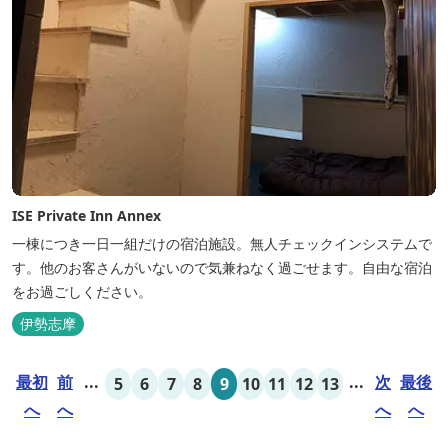
ISE Private Inn Annex
一棟につき一日一組だけの宿泊施設。無人チェックインシステムで
す。他のお客さんがいないので気兼ねなく過ごせます。自由な宿泊
をお過ごしください。
伊勢志摩
最初
前
...
...
次
最後
5
6
7
8
9
10
11
12
13
へ
へ
へ
へ