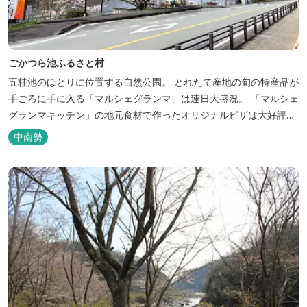
ごかつら池ふるさと村
五桂池のほとりに位置する自然公園。 とれたて産地の旬の特産品が
手ごろに手に入る「マルシェグランマ」は連日大盛況。 「マルシェ
グランマキッチン」の地元食材で作ったオリジナルピザは大好評！
バーベキューも楽しめます。食材と必要な道具がセットになった
中南勢
「手ぶらバーベキューセット」も人気です。 『ごかつら池どうぶつ
パーク』近くにあります。 多気町観光協会のフェイスブックでは多
気町のローカ...