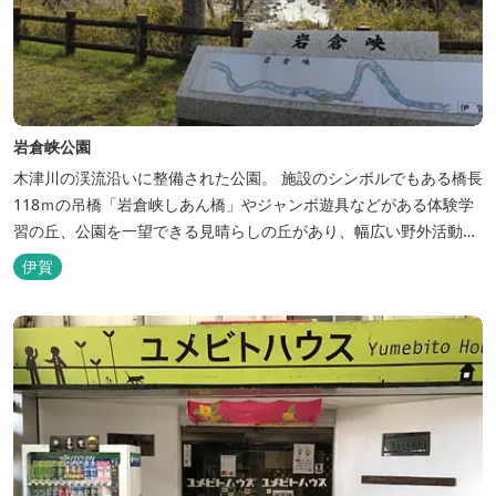
岩倉峡公園
木津川の渓流沿いに整備された公園。 施設のシンボルでもある橋長
118ｍの吊橋「岩倉峡しあん橋」やジャンボ遊具などがある体験学
習の丘、公園を一望できる見晴らしの丘があり、幅広い野外活動に
利用できるキャンプ場も併設されています。 川沿いには島ヶ原温泉
伊賀
やぶっちゃに至る「川辺の道」があり、旧岩倉水力発電所跡の水路
遺構を見ることができたり、春は桜、秋は紅葉の名所として楽しめ
る憩いの場となっています。