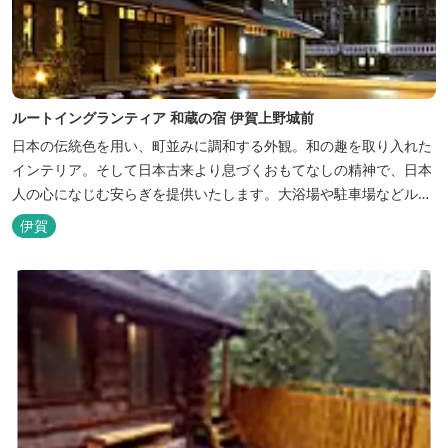
ルートイングランティア 和蔵の宿 伊賀上野城前
日本の伝統色を用い、町並みに調和する外観。和の趣を取り入れた
インテリア。そして日本古来より息づくおもてなしの精神で、日本
人の心になじむ安らぎを提供いたします。大浴場や駐車場などルー
トインホテルズの機能性や利便性はそのままに、穏やかな和のニュ
伊賀
アンスを湛えた空間は、ビジネスにも観光にも、幅広くお役立てい
ただけるホテルです。