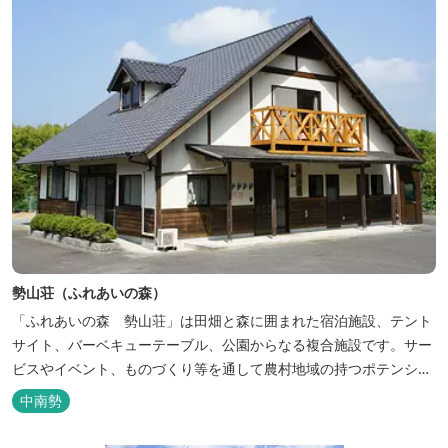
勢山荘（ふれあいの森）
「ふれあいの森 勢山荘」は田畑と森に囲まれた宿泊施設、テント
サイト、バーベキューテーブル、公園からなる複合施設です。サー
ビスやイベント、ものづくり等を通して農村地域の持つポテンシャ
ルを発信しています。 めだかやタガメなど水生生物が生息し、初夏
中南勢
にはホタルが飛び交う「メダカ池」や、約９０００本のあじさいが
植えられた「あじさいの小径」を散策し、遠い昔に過ごした懐かし