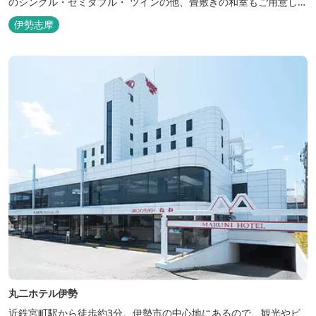
のシングル・セミダブル・ ツインの他、畳敷きの和室もご用意して
おります。 （和室はベッドが設置されています）靴を脱いでお部屋
伊勢志摩
でおくつろぎください。 また、朝食バイキング無料サービス（営業
時間6:30～900）、大浴場完備、全室インターネット回線完備（Wi-
Fi・LAN接...
丸二ホテル伊勢
近鉄宮町駅から徒歩約3分。伊勢市の中心地にあるので、観光やビ