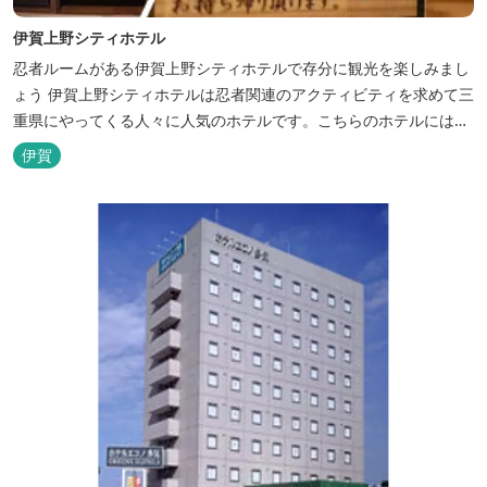
伊賀上野シティホテル
忍者ルームがある伊賀上野シティホテルで存分に観光を楽しみまし
ょう 伊賀上野シティホテルは忍者関連のアクティビティを求めて三
重県にやってくる人々に人気のホテルです。こちらのホテルには、
忍者の内装が施された部屋がいくつかあります。壁紙からトイレッ
伊賀
トペーパーに至るまで、忍者に関連したデザインモチーフがあしら
われています。 伊賀上野城や伊賀流忍者博物館から徒歩わずか10
分の位置にあるこのホテ...