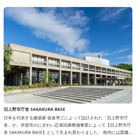
旧上野市庁舎 SAKAKURA BASE
日本を代表する建築家 坂倉準三によって設計された「旧上野市庁
舎」が、伊賀市のにぎわい忍者回廊整備事業によって【旧上野市庁
舎 SAKAKURA BASE】として生まれ変わりました。 館内には図書