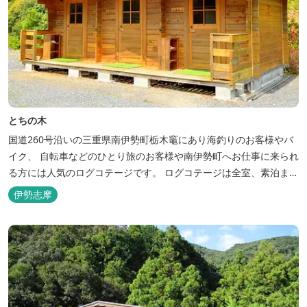
とちの木
国道260号沿いの三重県南伊勢町栃木竈にあり海釣りのお客様やバ
イク、 自転車などのひとり旅のお客様や南伊勢町へお仕事に来られ
る方には人気のログコテージです。 ログコテージは全室、素泊まり
となっており、おひとり様限定のお部屋、お二人様限定のお部屋、
伊勢志摩
3名様から5名様限定のお部屋とあります。 お風呂やトイレは別棟
に完備。 国道260号向いには喫茶食事とちの木では、お食事もでき
人気のトンテ...