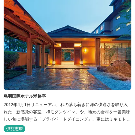
ャンテラ...
鳥羽国際ホテル潮路亭
2012年4月1日リニューアル。和の落ち着きに洋の快適さを取り入
れた、新感覚の客室「和モダンツイン」や、地元の食材を一番美味
しい旬に堪能する「プライベートダイニング」、更にはミキモト コ
スメティックスとの提携により実現した、日本初の「パールオーロ
伊勢志摩
ラ風呂」が誕生。