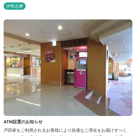
景観の美しさも格別。伊勢湾で揚がった海の幸を使った会席料理も
伊勢志摩
自慢です。 旅の疲れを癒すには、男女あわせて13湯と足湯2湯の
湯巡りは最高です。野趣溢れる野天風呂、ゆったりとつくろげる大
浴場、家族で楽しめる貸...
ATM設置のお知らせ
戸田家をご利用されるお客様により快適なご滞在をお届けすべく、