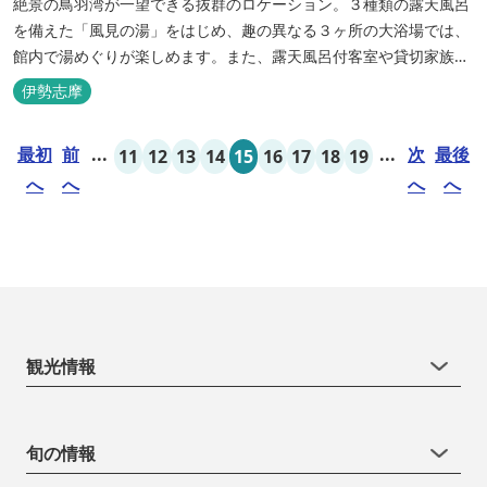
絶景の鳥羽湾が一望できる抜群のロケーション。３種類の露天風呂
を備えた「風見の湯」をはじめ、趣の異なる３ヶ所の大浴場では、
館内で湯めぐりが楽しめます。また、露天風呂付客室や貸切家族風
呂（有料）、足湯に湯上がり処などもございますので、湯浴みの一
伊勢志摩
日をお過ごしいただけます。 お料理についても、「詩季バイキン
グ」はオープンキッチンで出来立て料理を舌だけではなく目や耳で
最初
前
...
...
次
最後
11
12
13
14
15
16
17
18
19
も楽しめます、また海の幸を...
へ
へ
へ
へ
観光情報
旬の情報