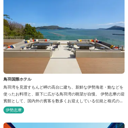
鳥羽国際ホテル
鳥羽湾を見渡すもんど岬の高台に建ち、新鮮な伊勢海老・鮑などを
使ったお料理と、眼下に広がる鳥羽湾の眺望が自慢。 伊勢志摩の迎
賓館として、国内外の賓客を数多くお迎えしている伝統と格式のあ
るホテルです。 【2024年3月25日リニューアル】 クラブラウンジ
伊勢志摩
アクセス付の新客室「オーシャンビュースイート・クラブ」が誕
生！ エントランスやフロント、ザ・ロビーラウンジ、パールオーシ