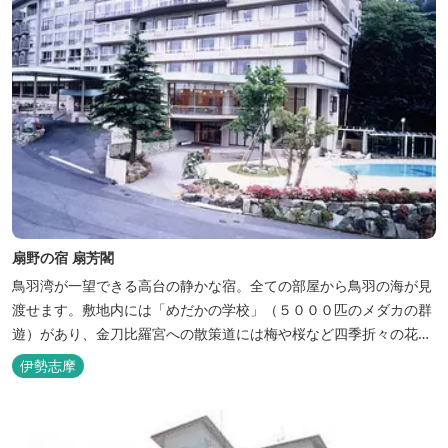
扇野の宿 扇芳閣
鳥羽湾が一望できる高台の静かな宿。全ての部屋から鳥羽の海が見
渡せます。敷地内には「めだかの学校」（５０００匹のメダカの群
遊）があり、金刀比羅宮への散策道には梅や桜など四季折々の花が
咲き誇り、ここ扇野ならではの懐かしい風景と感動に出会うことが
伊勢志摩
出来ます。 扇野温泉”初蕾の湯”では、水琴窟の音に耳をすませてみ
てください。ユニバーサルルーム、露天風呂付客室もあります。