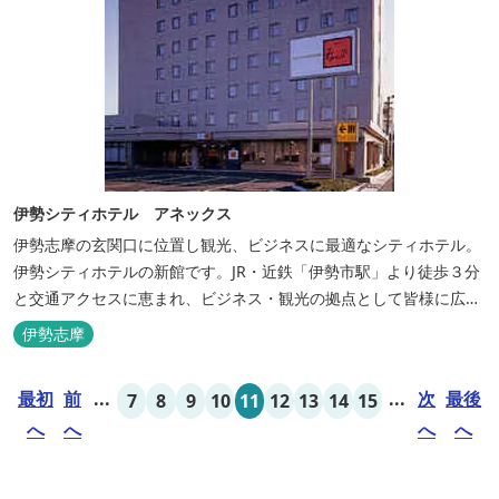
伊勢シティホテル アネックス
伊勢志摩の玄関口に位置し観光、ビジネスに最適なシティホテル。
伊勢シティホテルの新館です。JR・近鉄「伊勢市駅」より徒歩３分
と交通アクセスに恵まれ、ビジネス・観光の拠点として皆様に広く
ご利用いただいております。１階には、しゃぶしゃぶと日本料理の
伊勢志摩
「伊勢みやび」があります。
最初
前
...
...
次
最後
7
8
9
10
11
12
13
14
15
へ
へ
へ
へ