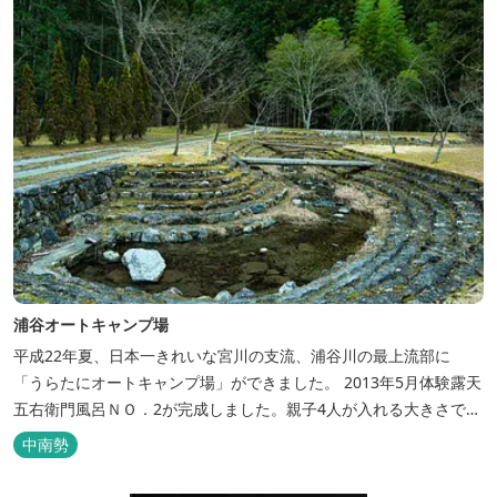
浦谷オートキャンプ場
平成22年夏、日本一きれいな宮川の支流、浦谷川の最上流部に
「うらたにオートキャンプ場」ができました。 2013年5月体験露天
五右衛門風呂ＮＯ．2が完成しました。親子4人が入れる大きさで
す。中には腰掛けもあり、ゆっくり、星やホタルを見る事ができま
中南勢
す。ひのきの香り漂う特製五右衛門風呂を自分で沸かし、入浴しま
せんか？ 同時にデッキ付ひのき小屋も完成しました。是非ご利用く