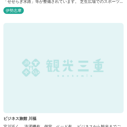
「せせらぎ水路」等が整備されています。 芝生広場でのスポーツや
バーベキューはもちろん、 車での乗り入れも可能なため、オートキ
伊勢志摩
ャンプなどもお楽しみいただけます！ 火災防止のため、バーベキュ
ー･焚火等をする際は、 直火にならないように焚火台･コンロ等を
使...
ビジネス旅館 川福
宮川近く。 洗濯機有、個室、ベッド有。 ビジネスから観光までご