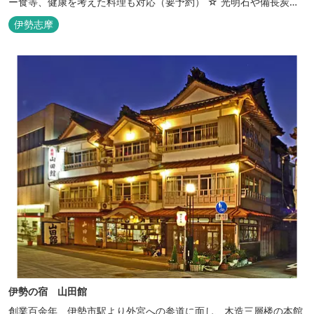
ー食等、健康を考えた料理も対応（要予約） ☆ 光明石や備長炭を
設置した青森ヒバと信楽焼のお風呂で心身のリフレッシュを！
伊勢志摩
【Japanese Inn Group 会員です】
伊勢の宿 山田館
創業百余年、伊勢市駅より外宮への参道に面し、木造三層楼の本館