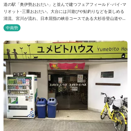
道の駅「奥伊勢おおだい」と並んで建つフェアフィールド･バイ･マ
リオット･三重おおだい。大台には川遊びや鮎釣りなどを楽しめる
清流、宮川が流れ、日本屈指の峡谷コースである大杉谷登山道や、
登山初心者から楽しめる総門山など、表情豊かな山々が連なりま
中南勢
す。 日本の滝百選に選ばれている七ッ釜滝など、大自然が作り出す
四季折々の景観は実に壮大です。身も心もリフレッシュする旅の拠
点として、当ホテルは快適さを追...