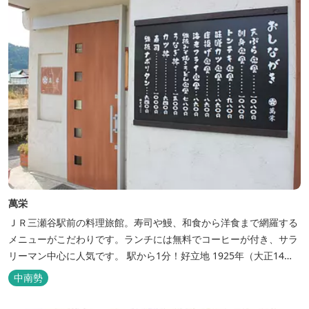
萬栄
ＪＲ三瀬谷駅前の料理旅館。寿司や鰻、和食から洋食まで網羅する
メニューがこだわりです。ランチには無料でコーヒーが付き、サラ
リーマン中心に人気です。 駅から1分！好立地 1925年（大正14
年）に開業した歴史ある旅館。JR三瀬谷駅から徒歩一分と好立地の
中南勢
場所にあり、大変便利です。 部屋数は11室、大広間が2部屋。少人
数から団体のお客様まで幅広くご利用いただけます。 人気の定食は