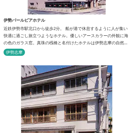
伊勢パールピアホテル
近鉄伊勢市駅北口から徒歩2分。 船が港で休息するように人が集い
快適に過ごし旅立つようなホテル。優しいアースカラーの外観に海
の色のガラス窓。真珠の桟橋と名付けたホテルは伊勢志摩の自然保
護への思いか省エネルギーへの工夫と設備を備えています。 和食・
伊勢志摩
イタリアンレストランがございます。 また、宿泊のお客様は途中出
入り自由立体駐車場を無料でお使いいただけます。