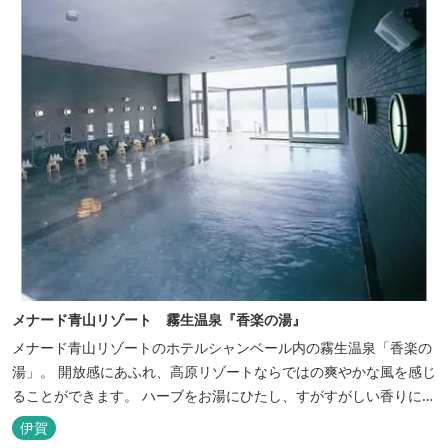
メナード青山リゾート 霧生温泉『香楽の湯』
メナード青山リゾートのホテルシャンベール内の霧生温泉「香楽の
湯」。 開放感にあふれ、高原リゾートならではの爽やかな風を感じ
ることができます。 ハーブをお湯にひたし、すがすがしい香りに心
あらわれる「香りの湯」は、特に女性の方に人気です。 その他、
伊賀
広々とした空間とたっぷりのお湯が魅力の「大浴場」、高原の景色