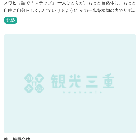
スワヒリ語で「ステップ」 一人ひとりが、もっと自然体に、もっと
自由に自分らしく歩いていけるように その一歩を植物の力でサポー
トしたいという思いから生まれたお店。 黄土スチームよもぎ蒸しや
北勢
アロマの調合、季節の養生講座、アロマ講座、腸活講座、ワークシ
ョップ、イベント出店 植物を通して身体と心を整えよう！をテーマ
に...
第二船員会館