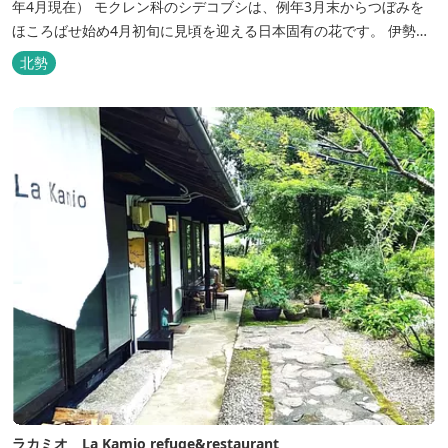
年4月現在） モクレン科のシデコブシは、例年3月末からつぼみを
ほころばせ始め4月初旬に見頃を迎える日本固有の花です。 伊勢湾
周辺の狭い範囲に自生するシデコブシは、三重県内ではいなべ市、
北勢
菰野町、四日市市などの北勢地方に見られ これらの自生地は日本に
おけるシデコブシ天然分布の西の端にあたります。 約500万年前に
存在して...
ラカミオ La Kamio refuge&restaurant