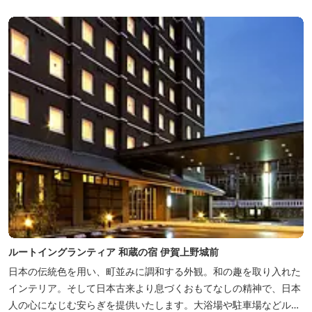
を満喫できる「露天風呂」、さらに「ミストサウナ」の合計4種の
お湯をお楽しみいただけま...
ルートイングランティア 和蔵の宿 伊賀上野城前
日本の伝統色を用い、町並みに調和する外観。和の趣を取り入れた
インテリア。そして日本古来より息づくおもてなしの精神で、日本
人の心になじむ安らぎを提供いたします。大浴場や駐車場などルー