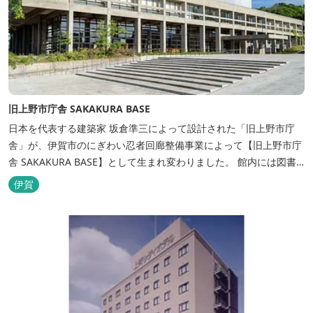
旧上野市庁舎 SAKAKURA BASE
日本を代表する建築家 坂倉準三によって設計された「旧上野市庁
舎」が、伊賀市のにぎわい忍者回廊整備事業によって【旧上野市庁
舎 SAKAKURA BASE】として生まれ変わりました。 館内には図書
館やホテル、カフェがあるほか、観光案内所「伊賀市観光インフォ
伊賀
メーションセンター」や伊賀の逸品を取り揃えた「伊賀百貨
Souvenir Shop」も併殺されています。