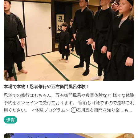
本場で本物！忍者修行や五右衛門風呂体験！
忍道での修行はもちろん、五右衛門風呂や農業体験など 様々な体験
予約をオンラインで受付ております。 宿泊も可能ですので是非ご利
用ください。 ＜体験プログラム＞ ①石川五右衛門を知り楽しも
う！ ②忍者をめざそう！（入門・初級編） ③忍者の基礎体力づく
伊賀
り！農業体験！ ④忍者の里山散策と忍者修行を楽しもう！（山中
で忍道修行）