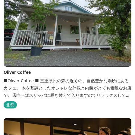
Oliver Coffee
■Oliver Coffee ■ 三重県民の森の近くの、自然豊かな場所にある
カフェ。 木を基調としたオシャレな外観と内装がとても素敵なお店
で、店内へはスリッパに履き替えて入りますのでリラックスして食
事を楽しめます。 席は店内にテーブル席や円卓、外のテラス席など
北勢
があり、お子様連れでも入りやすく居心地がいいカフェです。 森の
静かな雰囲気の中で、ゆっくり過ごすことができます。