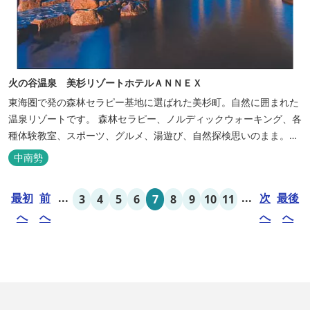
火の谷温泉 美杉リゾートホテルＡＮＮＥＸ
東海圏で発の森林セラピー基地に選ばれた美杉町。自然に囲まれた
温泉リゾートです。 森林セラピー、ノルディックウォーキング、各
種体験教室、スポーツ、グルメ、湯遊び、自然探検思いのまま。思
いきり遊んだ後は温泉でゆったり、のんびり。お料理は和洋バイキ
中南勢
ングに豪華会席料理。バイキングでは、毎日餅つき、夏は流しそう
めん等のイベントも開催しています。 ５つの貸切風呂に、展望風呂
最初
前
...
...
次
最後
3
4
5
6
7
8
9
10
11
付き客室、露天風呂・ジ...
へ
へ
へ
へ