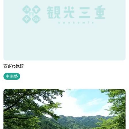
西ざわ旅館
中南勢