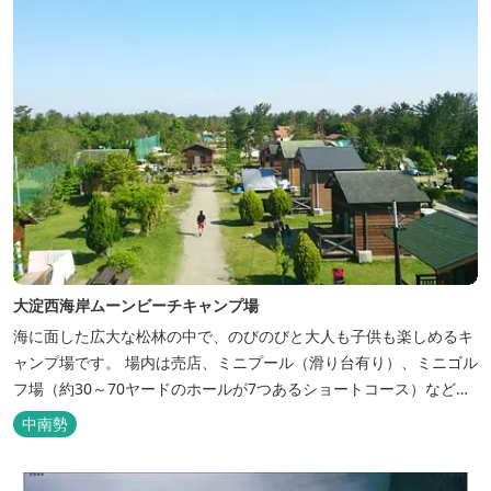
大淀西海岸ムーンビーチキャンプ場
海に面した広大な松林の中で、のびのびと大人も子供も楽しめるキ
ャンプ場です。 場内は売店、ミニプール（滑り台有り）、ミニゴル
フ場（約30～70ヤードのホールが7つあるショートコース）なども
あります。 目の前の海では、海水浴など安心して楽しめます。周辺
中南勢
観光地には、伊勢志摩国立公園の玄関口にあたります。