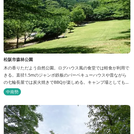
松阪市森林公園
木の香りただよう自然公園。ログハウス風の食堂では軽食が利用で
きる。直径1.5mのジャンボ鉄板のバーベキューハウスや昔ながら
の七輪長屋では炭火焼きでBBQが楽しめる。キャンプ場としても人
気で、週末は多くのキャンパーでにぎわっている。バンガローや5
中南勢
タイプのテントサイトがある。展望台からは市街が一望できる。ま
た桜の時期は、多くの人々でにぎわう。 バーベキューの食材は持ち
込みOK！あらかじめご...