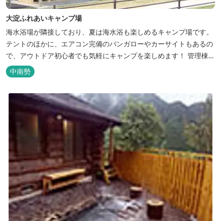
大淀ふれあいキャンプ場
海水浴場が隣接しており、夏は海水浴も楽しめるキャンプ場です。
テントのほかに、エアコン完備のバンガローやカーサイトもあるの
で、アウトドア初心者でも気軽にキャンプを楽しめます！ 管理棟、
水道、冷水シャワー、温水シャワー（有料）、共同休憩所、炊事
中南勢
場、水洗トイレ、毛布（有料）、駐車場（宿泊の場合は無料、デイ
利用の場合は有料）完備しています。