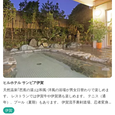
ヒルホテル サンピア伊賀
天然温泉｢芭蕉の湯｣は和風･洋風の浴場が男女日替わりで楽しめま
す。 レストランでは伊賀牛や伊賀酒も楽しめます。 テニス（通
年）、プール（夏期）もあります。 伊賀流手裏剣道場、忍者変身処
を常設しております。 ★ＨＰが新しくなりました！
伊賀
http://www.hh-sunpia-iga.co.jp ※日替わりランチ、日替わり薬湯