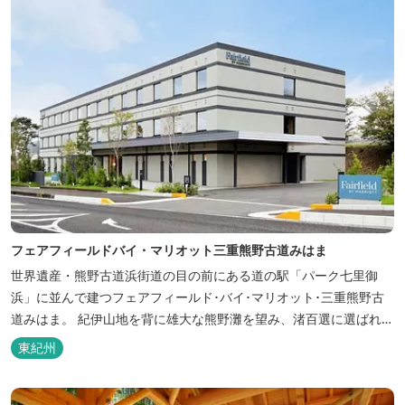
フェアフィールドバイ・マリオット三重熊野古道みはま
世界遺産・熊野古道浜街道の目の前にある道の駅「パーク七里御
浜」に並んで建つフェアフィールド･バイ･マリオット･三重熊野古
道みはま。 紀伊山地を背に雄大な熊野灘を望み、渚百選に選ばれた
七里御浜海岸などの美しい自然が広がります。一年を通して暖かで
東紀州
過ごしやすく、季節を通じて穫れる数々の品種のみかんをはじめ、
豊富な畑の幸や海の幸を堪能していただけます。 風光明媚な御浜を