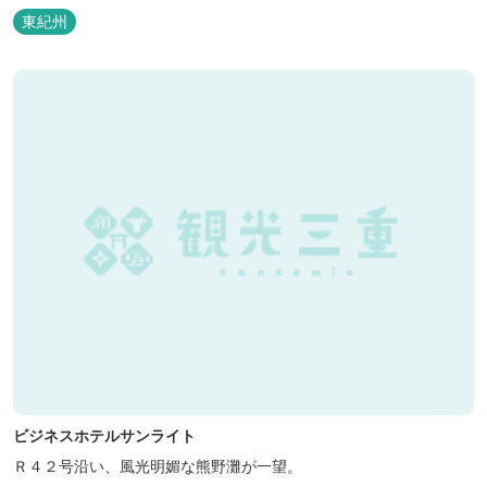
泊の方には日替わりでご用意します。」オーナー様談。もし重なっ
東紀州
た場合は、ごめんなさい。
ビジネスホテルサンライト
Ｒ４２号沿い、風光明媚な熊野灘が一望。