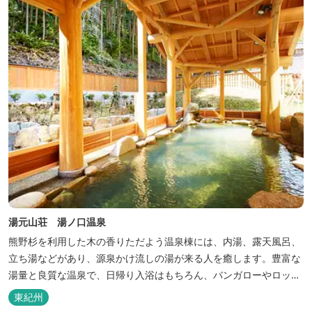
巡る旅の拠点として、当...
湯元山荘 湯ノ口温泉
熊野杉を利用した木の香りただよう温泉棟には、内湯、露天風呂、
立ち湯などがあり、源泉かけ流しの湯が来る人を癒します。豊富な
湯量と良質な温泉で、日帰り入浴はもちろん、バンガローやロッジ
などの宿泊施設も備えているので、宿泊しながらゆったりと温泉を
東紀州
楽しむ人も多いです。