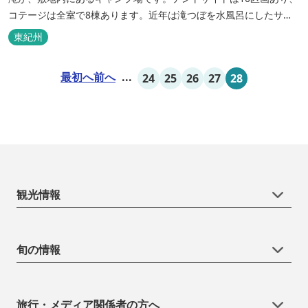
コテージは全室で8棟あります。近年は滝つぼを水風呂にしたサウ
ナが人気です。
東紀州
最初へ
前へ
...
24
25
26
27
28
観光情報
旬の情報
旅行・メディア関係者の方へ