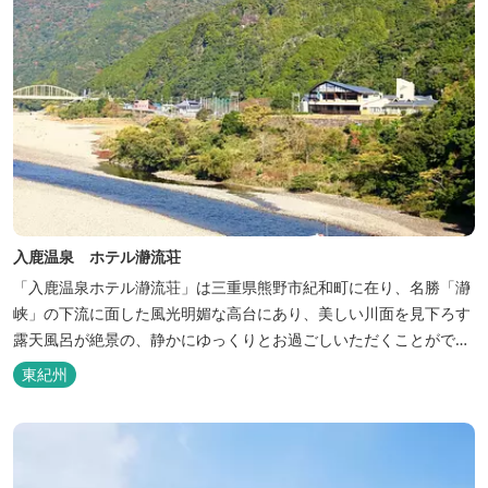
入鹿温泉 ホテル瀞流荘
「入鹿温泉ホテル瀞流荘」は三重県熊野市紀和町に在り、名勝「瀞
峡」の下流に面した風光明媚な高台にあり、美しい川面を見下ろす
露天風呂が絶景の、静かにゆっくりとお過ごしいただくことができ
る温泉宿泊施設です。 熊野古道をはじめ、日本一の棚田と称される
東紀州
丸山千枚田、赤木城跡、熊野本宮大社（熊野三山）、玉置神社が近
くに点在し、和歌山・奈良の遺産や名所からも近いことから観光ア
クセスには大変便利な立地と...