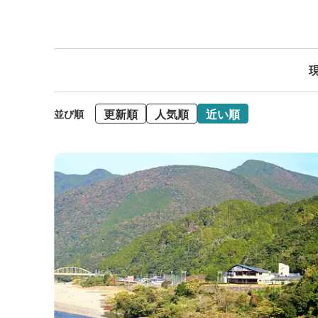
現
更新順
人気順
近い順
並び順