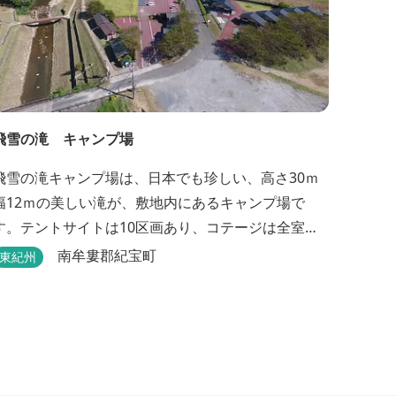
飛雪の滝 キャンプ場
飛雪の滝キャンプ場は、日本でも珍しい、高さ30ｍ
幅12ｍの美しい滝が、敷地内にあるキャンプ場で
す。テントサイトは10区画あり、コテージは全室で8
棟あります。近年は滝つぼを水風呂にしたサウナが
南牟婁郡紀宝町
東紀州
人気です。