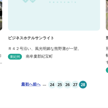
ビジネスホテルサンライト
Ｒ４２号沿い、風光明媚な熊野灘が一望。
約
南牟婁郡紀宝町
東紀州
最初へ
前へ
...
24
25
26
27
28