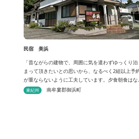
民宿 美浜
「昔ながらの建物で、周囲に気を遣わずゆっくり泊
まって頂きたいとの思いから、なるべく2組以上予
が重ならないように工夫しています。夕食朝食はな
るべく、地元のものを使って、仕事などで連泊の方
南牟婁郡御浜町
東紀州
には日替わりでご用意します。」オーナー様談。も
し重なった場合は、ごめんなさい。