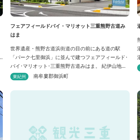
フェアフィールドバイ・マリオット三重熊野古道み
はま
世界遺産・熊野古道浜街道の目の前にある道の駅
「パーク七里御浜」に並んで建つフェアフィールド･
バイ･マリオット･三重熊野古道みはま。 紀伊山地を
背に雄大な熊野灘を望み、渚百選に選ばれた七里御
南牟婁郡御浜町
東紀州
浜海岸などの美しい自然が広がります。一年を通し
て暖かで過ごしやすく、季節を通じて穫れる数々の
品種のみかんをはじめ、豊富な畑の幸や海の幸を堪
能していただけます。 風光明媚な御浜を巡る旅の拠
点として、当...