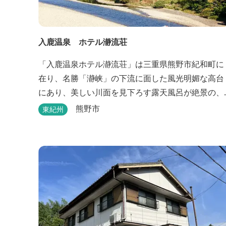
入鹿温泉 ホテル瀞流荘
「入鹿温泉ホテル瀞流荘」は三重県熊野市紀和町に
在り、名勝「瀞峡」の下流に面した風光明媚な高台
にあり、美しい川面を見下ろす露天風呂が絶景の、
静かにゆっくりとお過ごしいただくことができる温
熊野市
東紀州
泉宿泊施設です。 熊野古道をはじめ、日本一の棚田
と称される丸山千枚田、赤木城跡、熊野本宮大社
（熊野三山）、玉置神社が近くに点在し、和歌山・
奈良の遺産や名所からも近いことから観光アクセス
には大変便利な立地と...