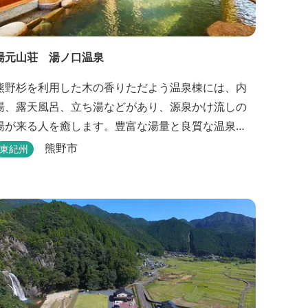
湯元山荘 湯ノ口温泉
熊野杉を利用した木の香りただよう温泉棟には、内
湯、露天風呂、立ち湯などがあり、源泉かけ流しの
湯が来る人を癒します。豊富な湯量と良質な温泉
で、日帰り入浴はもちろん、バンガローやロッジな
熊野市
東紀州
どの宿泊施設も備えているので、宿泊しながらゆっ
たりと温泉を楽しむ人も多いです。